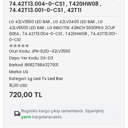
74.42T13.004-0-CS1 , T420HW08 ,
74.42T13.001-0-CS1 , 42T11
LG 42LV3550 LED BAR , LG 42LV3400 LED BAR , LG
42LV5500 LED BAR , LG INNOTEK 42INCH 5630PKG 2CUP
60EA , 74.42T13.004-0-CS1 , T420HW08 , 74.42T13.001-
0-CS1
Ürün Kodu:
JPN-ELED-42LV3550
Depo Yer Kodu:
DS-D3
Barkod:
86827984327931
Marka:
LG
Kategori:
Lg Led Tv Led Bar
15,00 USD
720,00 TL
Bugünkü kargo çıkışı tamamlandı. Siparişiniz
yarın
kargolanacaktır.