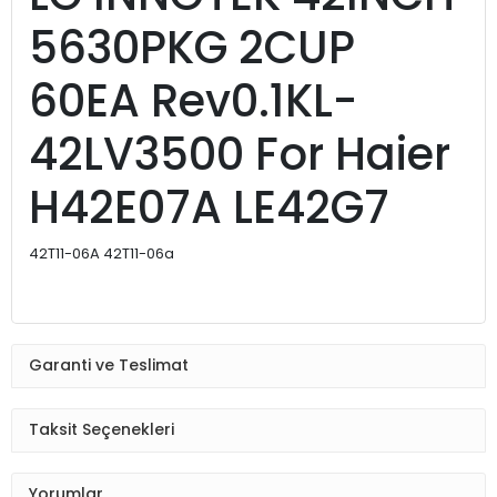
5630PKG 2CUP
60EA Rev0.1KL-
42LV3500 For Haier
H42E07A LE42G7
42T11-06A 42T11-06a
Garanti ve Teslimat
Taksit Seçenekleri
Yorumlar