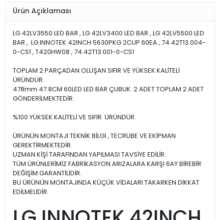
Ürün Açıklaması
LG 42LV3550 LED BAR , LG 42LV3400 LED BAR , LG 42LV5500 LED
BAR , LG INNOTEK 42INCH 5630PKG 2CUP 60EA , 74.42T13.004-
0-CS1 , T420HW08 , 74.42T13.001-0-CS1
TOPLAM 2 PARÇADAN OLUŞAN SIFIR VE YÜKSEK KALİTELİ
ÜRÜNDÜR.
478mm 47.8CM 60LED LED BAR ÇUBUK 2 ADET TOPLAM 2 ADET
GÖNDERİLMEKTEDİR.
%100 YÜKSEK KALİTELİ VE SIFIR ÜRÜNDÜR.
ÜRÜNÜN MONTAJI TEKNİK BİLGİ , TECRÜBE VE EKİPMAN
GEREKTİRMEKTEDİR.
UZMAN KİŞİ TARAFINDAN YAPILMASI TAVSİYE EDİLİR.
TÜM ÜRÜNLERİMİZ FABRİKASYON ARIZALARA KARŞI 6AY BİREBİR
DEĞİŞİM GARANTİLİDİR.
BU ÜRÜNÜN MONTAJINDA KÜÇÜK VİDALARI TAKARKEN DİKKAT
EDİLMELİDİR.
LG INNOTEK 42INCH