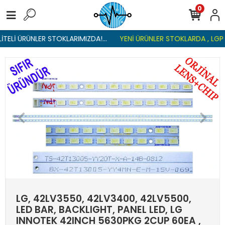
0
TELİ ÜRÜNLER STOKLARIMIZDA!...
YENİ ÜRÜNLER STOKLARDA , LGP R
LG, 42LV3550, 42LV3400, 42LV5500,
LED BAR, BACKLIGHT, PANEL LED, LG
INNOTEK 42INCH 5630PKG 2CUP 60EA ,