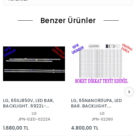
Benzer Ürünler
LG, 65SJ850V, LED BAR,
LG, 65NANO90UPA, LED
BACKLIGHT, 6922L-
BAR, BACKLIGHT,
0222A, 6916L2879A,
65NANO90
LG
LG
6916L2873A, 65'' V17
SSC_Y21_SlimDRT_65NANO
JPN-ELED-0222A
JPN-X2260
AS1 2879, 2873
1.680,00 TL
4.800,00 TL