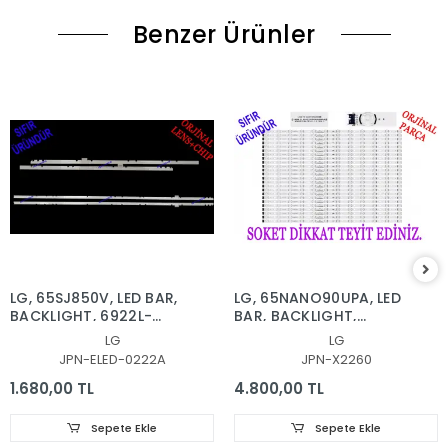
Benzer Ürünler
LG, 65SJ850V, LED BAR,
LG, 65NANO90UPA, LED
BACKLIGHT, 6922L-
BAR, BACKLIGHT,
0222A, 6916L2879A,
65NANO90
LG
LG
6916L2873A, 65'' V17
SSC_Y21_SlimDRT_65NANO
JPN-ELED-0222A
JPN-X2260
AS1 2879, 2873
1.680,00 TL
4.800,00 TL
Sepete Ekle
Sepete Ekle