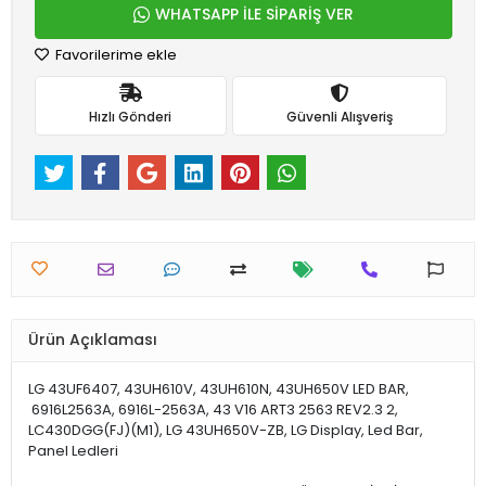
WHATSAPP İLE SİPARİŞ VER
Favorilerime ekle
Hızlı Gönderi
Güvenli Alışveriş
Ürün Açıklaması
LG 43UF6407, 43UH610V, 43UH610N, 43UH650V LED BAR,
6916L2563A, 6916L-2563A, 43 V16 ART3 2563 REV2.3 2,
LC430DGG(FJ)(M1), LG 43UH650V-ZB, LG Display, Led Bar,
Panel Ledleri