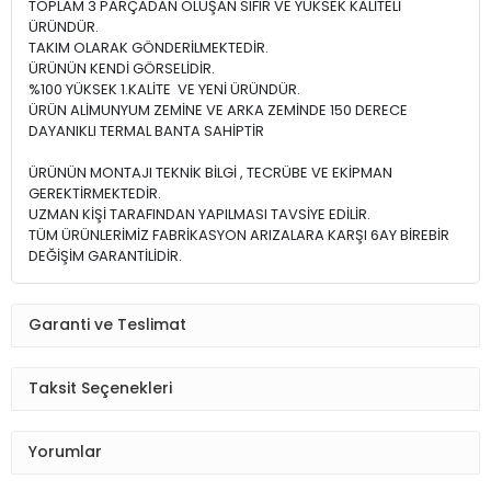
TOPLAM 3 PARÇADAN OLUŞAN SIFIR VE YÜKSEK KALİTELİ
ÜRÜNDÜR.
TAKIM OLARAK GÖNDERİLMEKTEDİR.
ÜRÜNÜN KENDİ GÖRSELİDİR.
%100 YÜKSEK 1.KALİTE VE YENİ ÜRÜNDÜR.
ÜRÜN ALİMUNYUM ZEMİNE VE ARKA ZEMİNDE 150 DERECE
DAYANIKLI TERMAL BANTA SAHİPTİR
ÜRÜNÜN MONTAJI TEKNİK BİLGİ , TECRÜBE VE EKİPMAN
GEREKTİRMEKTEDİR.
UZMAN KİŞİ TARAFINDAN YAPILMASI TAVSİYE EDİLİR.
TÜM ÜRÜNLERİMİZ FABRİKASYON ARIZALARA KARŞI 6AY BİREBİR
DEĞİŞİM GARANTİLİDİR.
Garanti ve Teslimat
Taksit Seçenekleri
Yorumlar