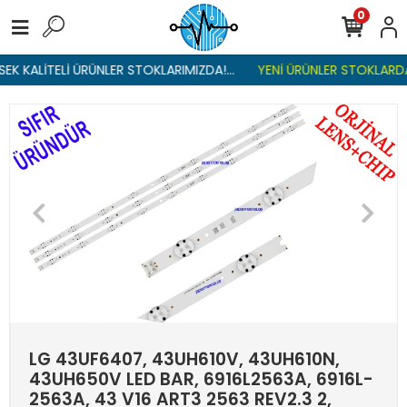
0
EK KALİTELİ ÜRÜNLER STOKLARIMIZDA!...
YENİ ÜRÜNLER STOKLARDA 
LG 43UF6407, 43UH610V, 43UH610N,
43UH650V LED BAR, 6916L2563A, 6916L-
2563A, 43 V16 ART3 2563 REV2.3 2,