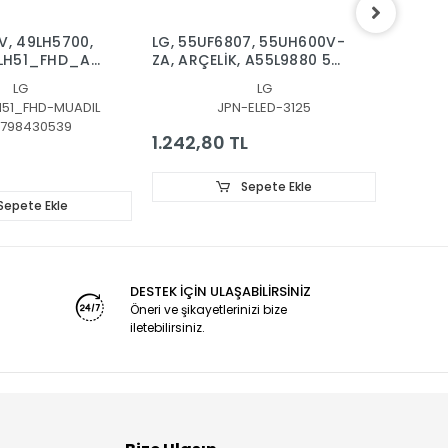
V, 49LH5700,
LG, 55UF6807, 55UH600V-
LG, 55
9LH51_FHD_A,
ZA, ARÇELİK, A55L9880 5S,
BAR, B
EV00_190912
_B,
LED BAR, 55 V18 GTV,
SSC_Y
LG
LG
h_FHD_A_REV00_150924,
6916L3126B, 6916L3125B,
H51_FHD-MUADIL
JPN-ELED-3125
6922L-0249A
798430539
00
1.242,80 TL
2.390
Sepete Ekle
Sepete Ekle
DESTEK İÇİN ULAŞABİLİRSİNİZ
Öneri ve şikayetlerinizi bize
iletebilirsiniz.