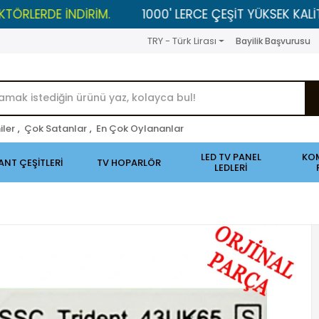
DE İNDİRİM.
1000' LERCE ÇEŞİT YÜKSEK KALİTELİ ÜRÜ
TRY - Türk Lirası
Bayilik Başvurusu
iler
,
Çok Satanlar
,
En Çok Oylananlar
LED TV PANEL
KO
ANT ÇEŞİTLERİ
TV HOPARLÖR
LEDLERİ