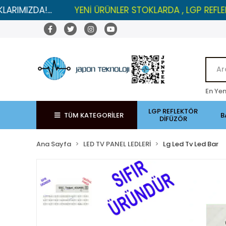
A!...
YENİ ÜRÜNLER STOKLARDA , LGP REFLEKTÖRLER
En Yen
LGP REFLEKTÖR
TÜM KATEGORİLER
B
DİFÜZÖR
Ana Sayfa
LED TV PANEL LEDLERİ
Lg Led Tv Led Bar