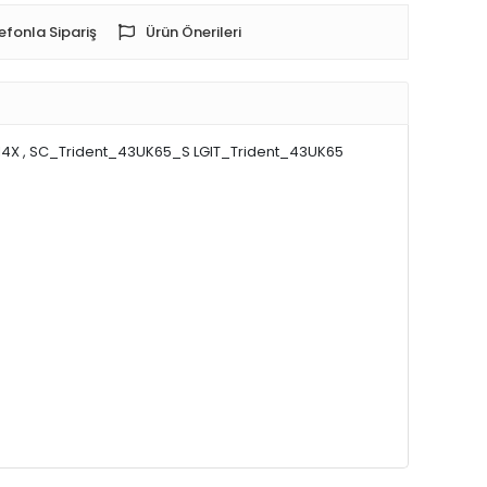
efonla Sipariş
Ürün Önerileri
4X , SC_Trident_43UK65_S LGIT_Trident_43UK65