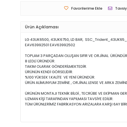
Favorilerime Ekle
Tavsiy
Ürün Açıklaması
LG 43UK6500, 43UK6750, LD BAR, SSC_Trident_43UK65
EAV63992501 EAV63992502
TOPLAM 3 PARÇADAN OLUŞAN SIFIR VE ORJİNAL ÜRÜNDÜR
8 LEDLİ ÜRÜNDÜR.
TAKIM OLARAK GÖNDERİLMEKTEDİR.
ÜRÜNÜN KENDİ GÖRSELİDİR.
%100 YÜKSEK 1.KALİTE VE YENİ ÜRÜNDÜR.
ÜRÜN ALİMUNYUM ZEMİNE , ORJİNAL LENSE VE ARKA ZEMİND
ÜRÜNÜN MONTAJI TEKNİK BİLGİ , TECRÜBE VE EKİPMAN GER
UZMAN KİŞİ TARAFINDAN YAPILMASI TAVSİYE EDİLİR.
TÜM ÜRÜNLERİMİZ FABRİKASYON ARIZALARA KARŞI 6AY BİRE