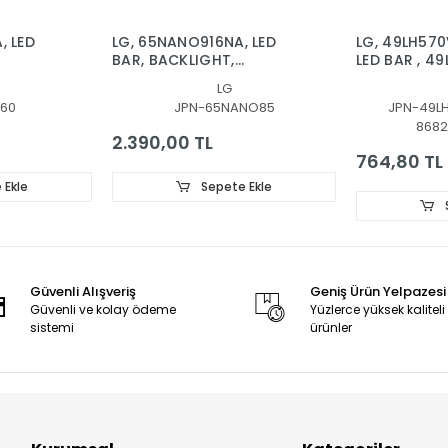
, LED
LG, 65NANO916NA, LED
LG, 49LH570
BAR, BACKLIGHT,
LED BAR , 4
SSC_Y20_SlimDRT_65NANO85/65NAN085_R
49LH51_FHD
LG
RT_65NANO90
SSC_49inc
60
JPN-65NANO85
JPN-49L
SSC 49inch
8682
FHD_B_REV
2.390,00 TL
764,80 TL
 Ekle
Sepete Ekle
Güvenli Alışveriş
Geniş Ürün Yelpazesi
Güvenli ve kolay ödeme
Yüzlerce yüksek kaliteli
sistemi
ürünler