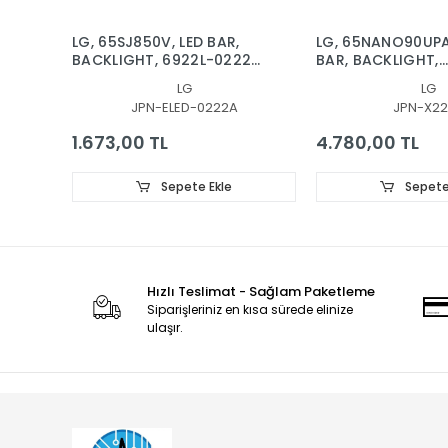
LG, 65SJ850V, LED BAR,
LG, 65NANO90UPA
BACKLIGHT, 6922L-0222A,
BAR, BACKLIGHT,
6916L2879A, 6916L2873A,
65NANO90
LG
LG
65'' V17 AS1 2879, 2873
SSC_Y21_SlimD
JPN-ELED-0222A
JPN-X22
1.673,00 TL
4.780,00 TL
Sepete Ekle
Sepete
Hızlı Teslimat - Sağlam Paketleme
Siparişleriniz en kısa sürede elinize
ulaşır.