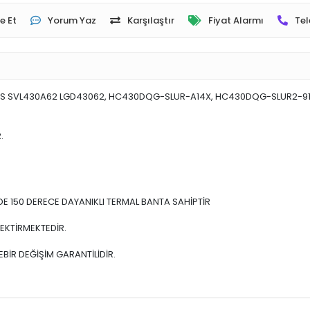
e Et
Yorum Yaz
Karşılaştır
Fiyat Alarmı
Tel
_S SVL430A62 LGD43062, HC430DQG-SLUR-A14X, HC430DQG-SLUR2-91
.
E 150 DERECE DAYANIKLI TERMAL BANTA SAHİPTİR
EKTİRMEKTEDİR.
BİR DEĞİŞİM GARANTİLİDİR.