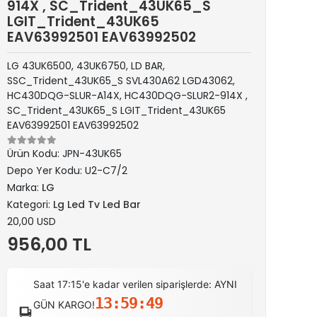
914X , SC_Trident_43UK65_S
LGIT_Trident_43UK65
EAV63992501 EAV63992502
LG 43UK6500, 43UK6750, LD BAR,
SSC_Trident_43UK65_S SVL430A62 LGD43062,
HC430DQG-SLUR-A14X, HC430DQG-SLUR2-914X ,
SC_Trident_43UK65_S LGIT_Trident_43UK65
EAV63992501 EAV63992502
Ürün Kodu:
JPN-43UK65
Depo Yer Kodu:
U2-C7/2
Marka:
LG
Kategori:
Lg Led Tv Led Bar
20,00 USD
956,00 TL
Saat 17:15'e kadar verilen siparişlerde: AYNI
13:59:48
GÜN KARGO!