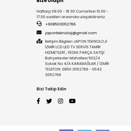
Bize Ulaşın
Haftaiçi 09:00 - 18:30 Cumartesi 10:00 -
r
17:00 saatleri arasında ulaşabilirsiniz.
+908503052766
japonteknoloji@gmail.com
İletişim Bilgileri JAPON TEKNOLOJİ
İZMİR LCD LED TV SERVİS TAMİR
HİZMETLERİ , YEDEK PARÇA SATIŞI
Bahçelievler Mahallesi 502/4
Sokak No:4/A KARABAĞLAR / İZMİR
TELEFON: 0850 3052766 - 0542
3052766
Bizi Takip Edin