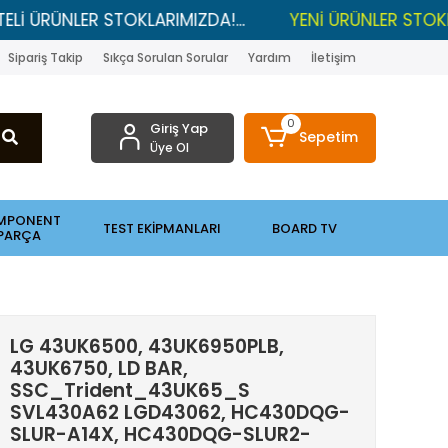
NLER STOKLARIMIZDA!...
YENİ ÜRÜNLER STOKLARDA , 
Sipariş Takip
Sıkça Sorulan Sorular
Yardım
İletişim
0
Giriş Yap
Sepetim
Üye Ol
MPONENT
TEST EKİPMANLARI
BOARD TV
PARÇA
LG 43UK6500, 43UK6950PLB,
43UK6750, LD BAR,
SSC_Trident_43UK65_S
SVL430A62 LGD43062, HC430DQG-
SLUR-A14X, HC430DQG-SLUR2-