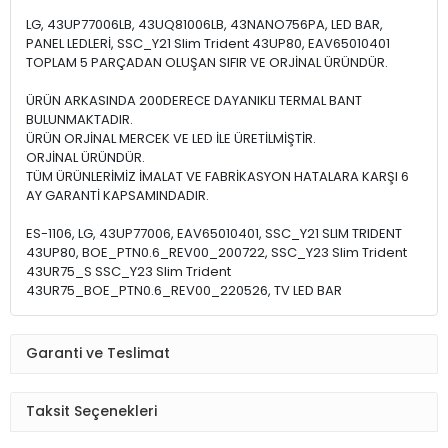
LG, 43UP77006LB, 43UQ81006LB, 43NANO756PA, LED BAR,
PANEL LEDLERİ, SSC_Y21 Slim Trident 43UP80, EAV65010401
TOPLAM 5 PARÇADAN OLUŞAN SIFIR VE ORJİNAL ÜRÜNDÜR.
ÜRÜN ARKASINDA 200DERECE DAYANIKLI TERMAL BANT
BULUNMAKTADIR.
ÜRÜN ORJİNAL MERCEK VE LED İLE ÜRETİLMİŞTİR.
ORJİNAL ÜRÜNDÜR.
TÜM ÜRÜNLERİMİZ İMALAT VE FABRİKASYON HATALARA KARŞI 6
AY GARANTİ KAPSAMINDADIR.
ES-1106, LG, 43UP77006, EAV65010401, SSC_Y21 SLIM TRIDENT
43UP80, BOE_PTN0.6_REV00_200722, SSC_Y23 Slim Trident
43UR75_S SSC_Y23 Slim Trident
43UR75_BOE_PTN0.6_REV00_220526, TV LED BAR
Garanti ve Teslimat
Taksit Seçenekleri