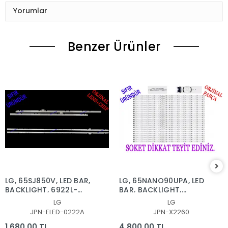
Yorumlar
Benzer Ürünler
LG, 65SJ850V, LED BAR,
LG, 65NANO90UPA, LED
BACKLIGHT, 6922L-
BAR, BACKLIGHT,
0222A, 6916L2879A,
65NANO90
LG
LG
6916L2873A, 65'' V17
SSC_Y21_SlimDRT_65NANO
JPN-ELED-0222A
JPN-X2260
AS1 2879, 2873
1.680,00 TL
4.800,00 TL