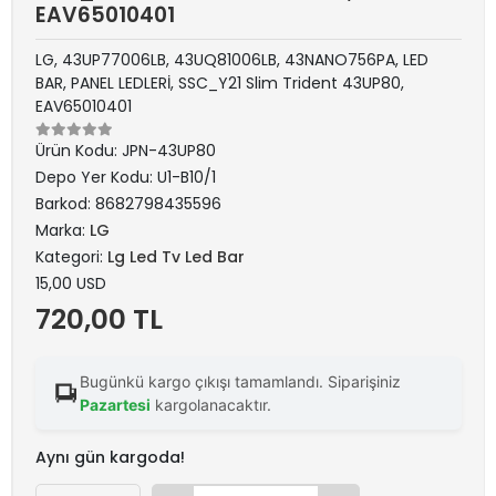
EAV65010401
LG, 43UP77006LB, 43UQ81006LB, 43NANO756PA, LED
BAR, PANEL LEDLERİ, SSC_Y21 Slim Trident 43UP80,
EAV65010401
Ürün Kodu:
JPN-43UP80
Depo Yer Kodu:
U1-B10/1
Barkod:
8682798435596
Marka:
LG
Kategori:
Lg Led Tv Led Bar
15,00 USD
720,00 TL
Bugünkü kargo çıkışı tamamlandı. Siparişiniz
Pazartesi
kargolanacaktır.
Aynı gün kargoda!