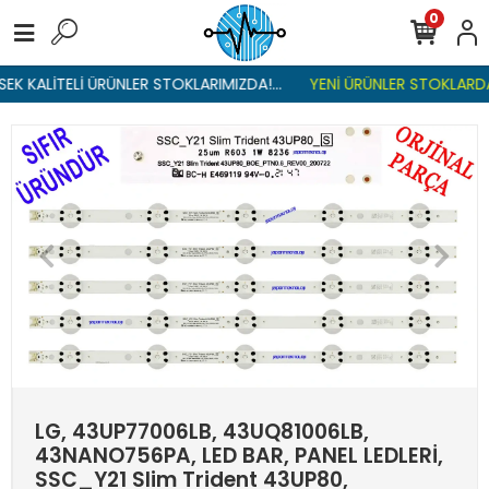
0
K KALİTELİ ÜRÜNLER STOKLARIMIZDA!...
YENİ ÜRÜNLER STOKLARDA ,
LG, 43UP77006LB, 43UQ81006LB,
43NANO756PA, LED BAR, PANEL LEDLERİ,
SSC_Y21 Slim Trident 43UP80,