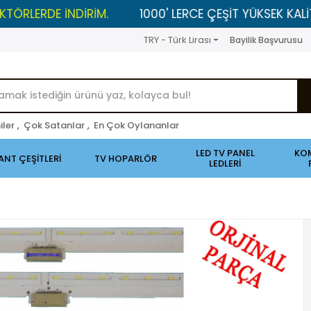
E İNDİRİM.
1000' LERCE ÇEŞİT YÜKSEK KALİTELİ ÜRÜN
TRY - Türk Lirası
Bayilik Başvurusu
iler
,
Çok Satanlar
,
En Çok Oylananlar
LED TV PANEL
KO
ANT ÇEŞİTLERİ
TV HOPARLÖR
LEDLERİ