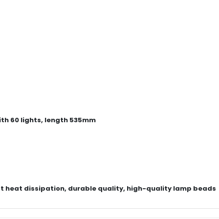
with 60 lights, length 535mm
 heat dissipation, durable quality, high-quality lamp beads