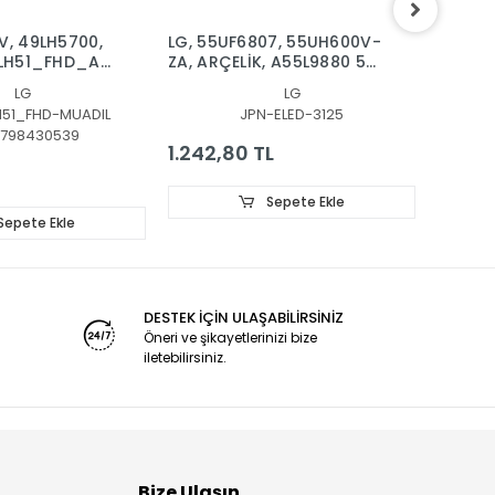
V, 49LH5700,
LG, 55UF6807, 55UH600V-
LG, 55
9LH51_FHD_A,
ZA, ARÇELİK, A55L9880 5S,
BAR, B
EV00_190912
_B,
LED BAR, 55 V18 GTV,
SSC_Y
LG
LG
h_FHD_A_REV00_150924,
6916L3126B, 6916L3125B,
H51_FHD-MUADIL
JPN-ELED-3125
6922L-0249A
798430539
00
1.242,80 TL
2.390
Sepete Ekle
Sepete Ekle
DESTEK İÇİN ULAŞABİLİRSİNİZ
Öneri ve şikayetlerinizi bize
iletebilirsiniz.
Bize Ulaşın