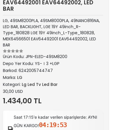
EAV64492001 EAV64492002, LED
BAR
LG, 49SM8200PLA, 49SM8000PLA, 49NANO816NA,
LED BAR, BACKLIGHT, LGE 19Y 49inch_R-
Type_180828 LGE 19Y 49inch_L-Type_180828,
MEK64566501 EAV64492001 EAV64492002, LED
BAR
Ürün Kodu:
JPN-ELED-49SM8200
Depo Yer Kodu:
YS-Ｉ3 +LGP
Barkod:
6242005744747
Marka:
LG
Kategori:
Lg Led Tv Led Bar
30,00 USD
1.434,00 TL
Saat 17:15'e kadar verilen siparişlerde: AYNI
04:19:52
GÜN KARGO!