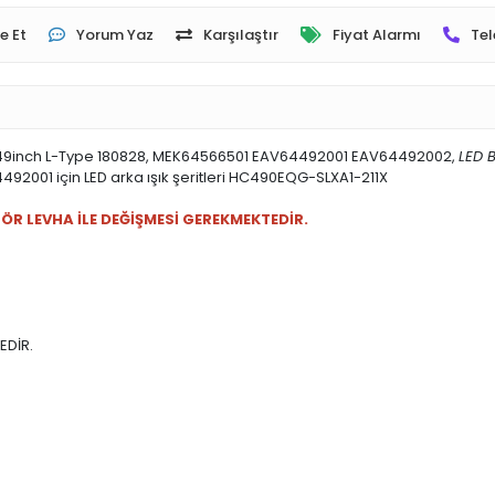
e Et
Yorum Yaz
Karşılaştır
Fiyat Alarmı
Tel
9Y 49inch L-Type 180828, MEK64566501 EAV64492001 EAV64492002,
LED 
01 için LED arka ışık şeritleri HC490EQG-SLXA1-211X
TÖR LEVHA İLE DEĞİŞMESİ GEREKMEKTEDİR.
EDİR.
.