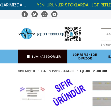
!...
YENİ ÜRÜNLER STOKLARDA , LGP REFLEKTÖRLERD
En Yen
LGP REFLEKTÖR
TÜM KATEGORİLER
B
DİFÜZÖR
Ana Sayfa
LED TV PANEL LEDLERİ
Lg Led Tv Led Bar