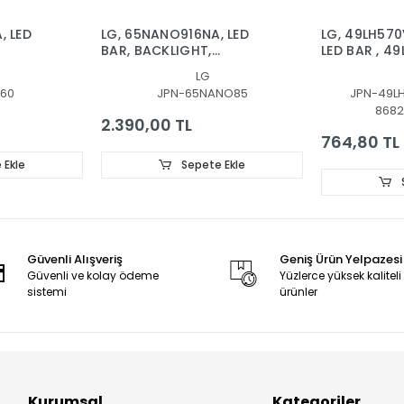
, LED
LG, 65NANO916NA, LED
LG, 49LH570
BAR, BACKLIGHT,
LED BAR , 4
SSC_Y20_SlimDRT_65NANO85/65NAN085_R
49LH51_FHD
LG
RT_65NANO90
SSC_49inc
60
JPN-65NANO85
JPN-49L
SSC 49inch
8682
FHD_B_REV
2.390,00 TL
764,80 TL
 Ekle
Sepete Ekle
Güvenli Alışveriş
Geniş Ürün Yelpazesi
Güvenli ve kolay ödeme
Yüzlerce yüksek kaliteli
sistemi
ürünler
Kurumsal
Kategoriler