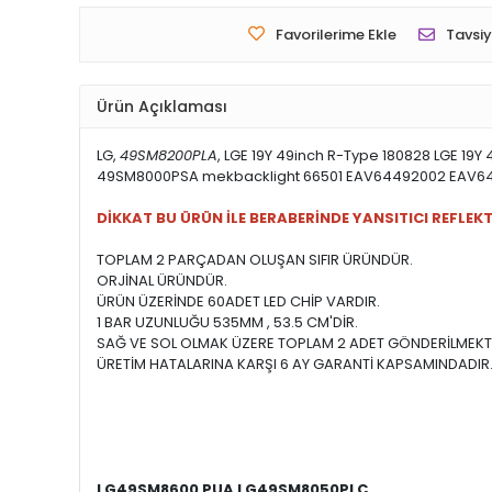
Favorilerime Ekle
Tavsiy
Ürün Açıklaması
LG,
49SM8200PLA
, LGE 19Y 49inch R-Type 180828 LGE 1
49SM8000PSA mekbacklight 66501 EAV64492002 EAV644920
DİKKAT BU ÜRÜN İLE BERABERİNDE YANSITICI REFLEK
TOPLAM 2 PARÇADAN OLUŞAN SIFIR ÜRÜNDÜR.
ORJİNAL ÜRÜNDÜR.
ÜRÜN ÜZERİNDE 60ADET LED CHİP VARDIR.
1 BAR UZUNLUĞU 535MM , 53.5 CM'DİR.
SAĞ VE SOL OLMAK ÜZERE TOPLAM 2 ADET GÖNDERİLMEKT
ÜRETİM HATALARINA KARŞI 6 AY GARANTİ KAPSAMINDADIR
LG49SM8600 PUA LG49SM8050PLC