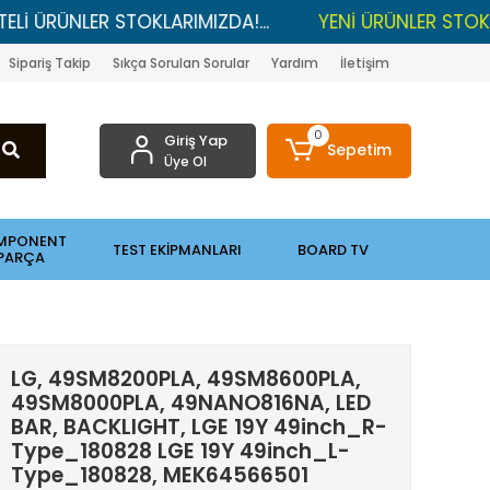
LER STOKLARIMIZDA!...
YENİ ÜRÜNLER STOKLARDA , L
Sipariş Takip
Sıkça Sorulan Sorular
Yardım
İletişim
0
Giriş Yap
Sepetim
Üye Ol
MPONENT
TEST EKİPMANLARI
BOARD TV
PARÇA
LG, 49SM8200PLA, 49SM8600PLA,
49SM8000PLA, 49NANO816NA, LED
BAR, BACKLIGHT, LGE 19Y 49inch_R-
Type_180828 LGE 19Y 49inch_L-
Type_180828, MEK64566501