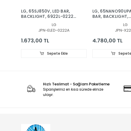
LG, 65SJ850V, LED BAR,
LG, 65NANO90UPA
BACKLIGHT, 6922L-0222A,
BAR, BACKLIGHT,
6916L2879A, 6916L2873A,
65NANO90
LG
LG
65'' V17 AS1 2879, 2873
SSC_Y21_SlimD
JPN-ELED-0222A
JPN-X22
1.673,00 TL
4.780,00 TL
Sepete Ekle
Sepete
Hızlı Teslimat - Sağlam Paketleme
Siparişleriniz en kısa sürede elinize
ulaşır.