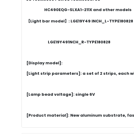
HC490EQG-SLXA1-211X and other models
【Light bar model】: LGE19Y49 INCH_L-TYPE180828
LGE19Y491NCH_R-TYPE180828
[Display model]:
[Light strip parameters]: a set of 2 strips, each 
[Lamp bead voltage]: single 6V
[Product material]: New aluminum substrate, fast