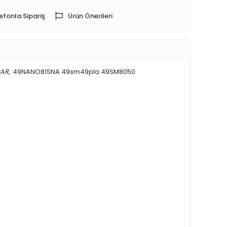
efonla Sipariş
Ürün Önerileri
BAR,
49NANO81SNA 49sm49pla 49SM8050