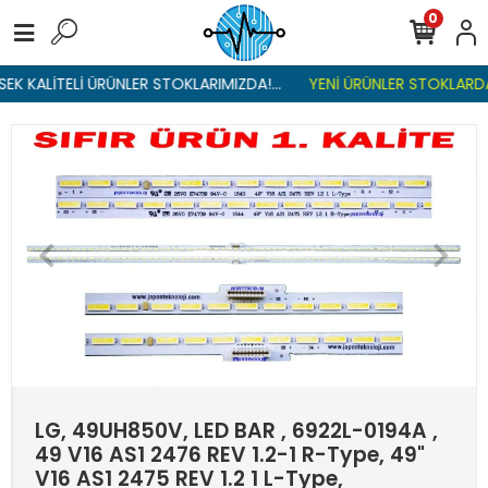
0
K KALİTELİ ÜRÜNLER STOKLARIMIZDA!...
YENİ ÜRÜNLER STOKLARDA ,
LG, 49UH850V, LED BAR , 6922L-0194A ,
49 V16 AS1 2476 REV 1.2-1 R-Type, 49"
V16 AS1 2475 REV 1.2 1 L-Type,