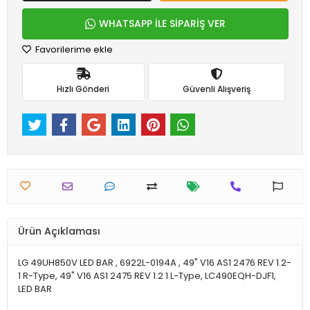
WHATSAPP İLE SİPARİŞ VER
Favorilerime ekle
Hızlı Gönderi
Güvenli Alışveriş
Ürün Açıklaması
LG 49UH850V LED BAR , 6922L-0194A , 49" V16 AS1 2476 REV 1.2-
1 R-Type, 49" V16 AS1 2475 REV 1.2 1 L-Type, LC490EQH-DJF1,
LED BAR