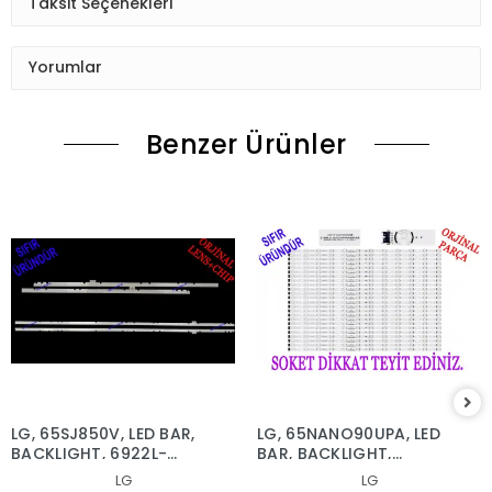
Taksit Seçenekleri
Yorumlar
Benzer Ürünler
LG, 65SJ850V, LED BAR,
LG, 65NANO90UPA, LED
BACKLIGHT, 6922L-
BAR, BACKLIGHT,
0222A, 6916L2879A,
65NANO90
LG
LG