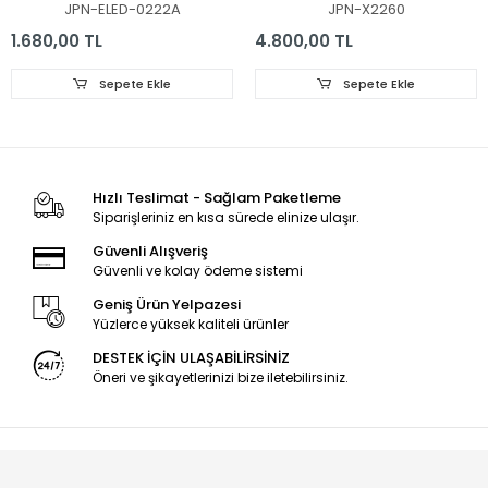
6916L2873A, 65'' V17
SSC_Y21_SlimDRT_65NANO
JPN-ELED-0222A
JPN-X2260
AS1 2879, 2873
1.680,00 TL
4.800,00 TL
Sepete Ekle
Sepete Ekle
Hızlı Teslimat - Sağlam Paketleme
Siparişleriniz en kısa sürede elinize ulaşır.
Güvenli Alışveriş
Güvenli ve kolay ödeme sistemi
Geniş Ürün Yelpazesi
Yüzlerce yüksek kaliteli ürünler
DESTEK İÇİN ULAŞABİLİRSİNİZ
Öneri ve şikayetlerinizi bize iletebilirsiniz.