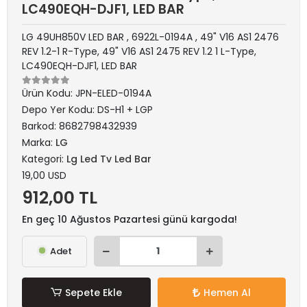
LC490EQH-DJF1, LED BAR
LG 49UH850V LED BAR , 6922L-0194A , 49" V16 AS1 2476
REV 1.2-1 R-Type, 49" V16 AS1 2475 REV 1.2 1 L-Type,
LC490EQH-DJF1, LED BAR
Ürün Kodu:
JPN-ELED-0194A
Depo Yer Kodu:
DS-H1 + LGP
Barkod:
8682798432939
Marka:
LG
Kategori:
Lg Led Tv Led Bar
19,00 USD
912,00 TL
En geç 10 Ağustos Pazartesi günü kargoda!
Adet
Sepete Ekle
Hemen Al