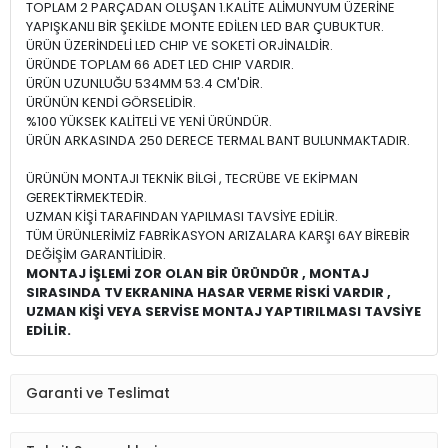
TOPLAM 2 PARÇADAN OLUŞAN 1.KALİTE ALİMUNYUM ÜZERİNE
YAPIŞKANLI BİR ŞEKİLDE MONTE EDİLEN LED BAR ÇUBUKTUR.
ÜRÜN ÜZERİNDELİ LED CHIP VE SOKETİ ORJİNALDİR.
ÜRÜNDE TOPLAM 66 ADET LED CHIP VARDIR.
ÜRÜN UZUNLUĞU 534MM 53.4 CM'DİR.
ÜRÜNÜN KENDİ GÖRSELİDİR.
%100 YÜKSEK KALİTELİ VE YENİ ÜRÜNDÜR.
ÜRÜN ARKASINDA 250 DERECE TERMAL BANT BULUNMAKTADIR.
ÜRÜNÜN MONTAJI TEKNİK BİLGİ , TECRÜBE VE EKİPMAN
GEREKTİRMEKTEDİR.
UZMAN KİŞİ TARAFINDAN YAPILMASI TAVSİYE EDİLİR.
TÜM ÜRÜNLERİMİZ FABRİKASYON ARIZALARA KARŞI 6AY BİREBİR
DEĞİŞİM GARANTİLİDİR.
MONTAJ İŞLEMİ ZOR OLAN BİR ÜRÜNDÜR , MONTAJ
SIRASINDA TV EKRANINA HASAR VERME RİSKİ VARDIR ,
UZMAN KİŞİ VEYA SERVİSE MONTAJ YAPTIRILMASI TAVSİYE
EDİLİR.
Garanti ve Teslimat