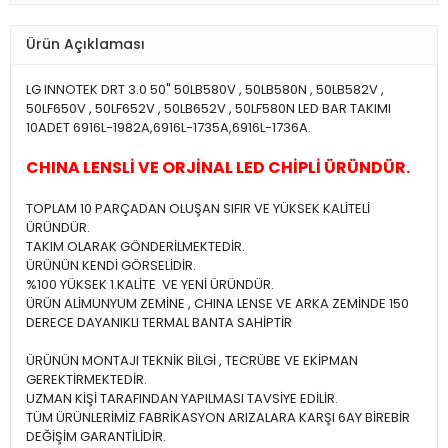
Ürün Açıklaması
LG INNOTEK DRT 3.0 50" 50LB580V , 50LB580N , 50LB582V ,
50LF650V , 50LF652V , 50LB652V , 50LF580N LED BAR TAKIMI
10ADET 6916L-1982A,6916L-1735A,6916L-1736A.
CHINA LENSLİ VE ORJİNAL LED CHİPLİ ÜRÜNDÜR.
TOPLAM 10 PARÇADAN OLUŞAN SIFIR VE YÜKSEK KALİTELİ
ÜRÜNDÜR.
TAKIM OLARAK GÖNDERİLMEKTEDİR.
ÜRÜNÜN KENDİ GÖRSELİDİR.
%100 YÜKSEK 1.KALİTE VE YENİ ÜRÜNDÜR.
ÜRÜN ALİMUNYUM ZEMİNE , CHINA LENSE VE ARKA ZEMİNDE 150
DERECE DAYANIKLI TERMAL BANTA SAHİPTİR
ÜRÜNÜN MONTAJI TEKNİK BİLGİ , TECRÜBE VE EKİPMAN
GEREKTİRMEKTEDİR.
UZMAN KİŞİ TARAFINDAN YAPILMASI TAVSİYE EDİLİR.
TÜM ÜRÜNLERİMİZ FABRİKASYON ARIZALARA KARŞI 6AY BİREBİR
DEĞİŞİM GARANTİLİDİR.