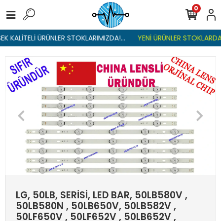
0
K KALİTELİ ÜRÜNLER STOKLARIMIZDA!...
YENİ ÜRÜNLER STOKLARDA ,
LG, 50LB, SERİSİ, LED BAR, 50LB580V ,
50LB580N , 50LB650V, 50LB582V ,
50LF650V , 50LF652V , 50LB652V ,