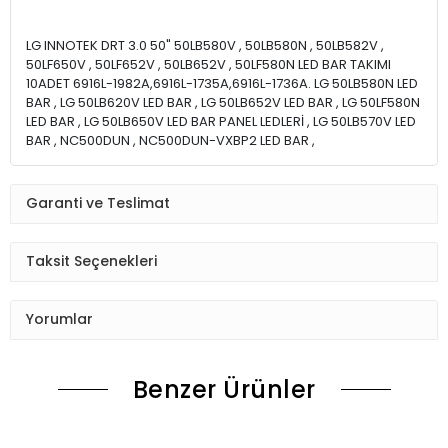
LG INNOTEK DRT 3.0 50" 50LB580V , 50LB580N , 50LB582V ,
50LF650V , 50LF652V , 50LB652V , 50LF580N LED BAR TAKIMI
10ADET 6916L-1982A,6916L-1735A,6916L-1736A. LG 50LB580N LED
BAR , LG 50LB620V LED BAR , LG 50LB652V LED BAR , LG 50LF580N
LED BAR , LG 50LB650V LED BAR PANEL LEDLERİ , LG 50LB570V LED
BAR , NC500DUN , NC500DUN-VXBP2 LED BAR ,
Garanti ve Teslimat
Taksit Seçenekleri
Yorumlar
Benzer Ürünler