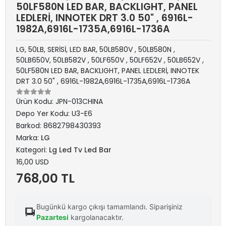
50LF580N LED BAR, BACKLIGHT, PANEL
LEDLERİ, INNOTEK DRT 3.0 50" , 6916L-
1982A,6916L-1735A,6916L-1736A
LG, 50LB, SERİSİ, LED BAR, 50LB580V , 50LB580N ,
50LB650V, 50LB582V , 50LF650V , 50LF652V , 50LB652V ,
50LF580N LED BAR, BACKLIGHT, PANEL LEDLERİ, INNOTEK
DRT 3.0 50" , 6916L-1982A,6916L-1735A,6916L-1736A
Ürün Kodu:
JPN-013CHINA
Depo Yer Kodu:
U3-E6
Barkod:
8682798430393
Marka:
LG
Kategori:
Lg Led Tv Led Bar
16,00 USD
768,00 TL
Bugünkü kargo çıkışı tamamlandı. Siparişiniz
Pazartesi
kargolanacaktır.