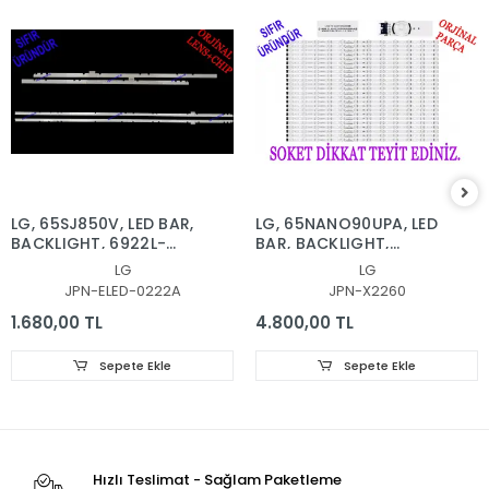
LG, 65SJ850V, LED BAR,
LG, 65NANO90UPA, LED
BACKLIGHT, 6922L-
BAR, BACKLIGHT,
0222A, 6916L2879A,
65NANO90
LG
LG
6916L2873A, 65'' V17
SSC_Y21_SlimDRT_65NANO
JPN-ELED-0222A
JPN-X2260
AS1 2879, 2873
1.680,00 TL
4.800,00 TL
Sepete Ekle
Sepete Ekle
Hızlı Teslimat - Sağlam Paketleme