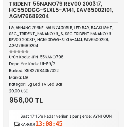
TRIDENT 55NANO79 REV00 200317,
HC550DGG-SLXL5-A141, EAV65002101,
AGM76689204
LG, 55NANO796NE, 55UN74006LB, LED BAR, BACKLIGHT,
SSC_TRIDENT_55NANO79_S, SSC TRIDENT 55NANO79
REV00 200317, HC550DGG-SLXL5-A141, EAV65002101,
AGM76689204
Ürün Kodu:
JPN-55NANO796
Depo Yer Kodu:
U1-B9/2
Barkod:
86827984357322
Marka:
LG
Kategori:
Lg Led Tv Led Bar
20,00 USD
956,00 TL
Saat 17:15'e kadar verilen siparişlerde: AYNI GÜN
13:08:45
KARGO!