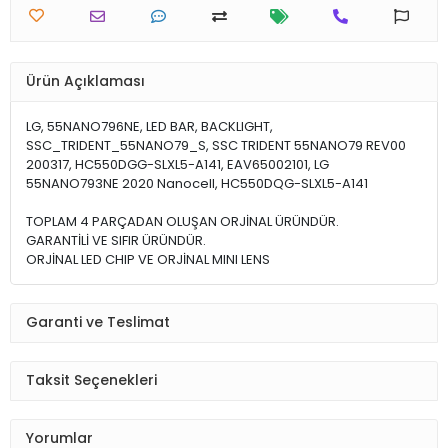
Ürün Açıklaması
LG, 55NANO796NE, LED BAR, BACKLIGHT,
SSC_TRIDENT_55NANO79_S, SSC TRIDENT 55NANO79 REV00
200317, HC550DGG-SLXL5-A141, EAV65002101, LG
55NANO793NE 2020 Nanocell, HC550DQG-SLXL5-A141
TOPLAM 4 PARÇADAN OLUŞAN ORJİNAL ÜRÜNDÜR.
GARANTİLİ VE SIFIR ÜRÜNDÜR.
ORJİNAL LED CHIP VE ORJİNAL MINI LENS
Garanti ve Teslimat
Taksit Seçenekleri
Yorumlar