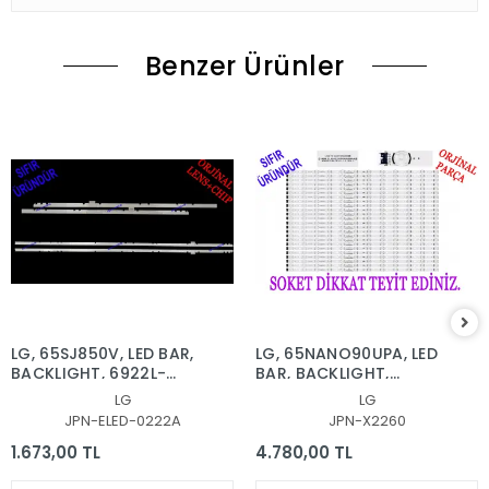
Benzer Ürünler
LG, 65SJ850V, LED BAR,
LG, 65NANO90UPA, LED
BACKLIGHT, 6922L-
BAR, BACKLIGHT,
0222A, 6916L2879A,
65NANO90
LG
LG
6916L2873A, 65'' V17
SSC_Y21_SlimDRT_65NANO
JPN-ELED-0222A
JPN-X2260
AS1 2879, 2873
1.673,00 TL
4.780,00 TL