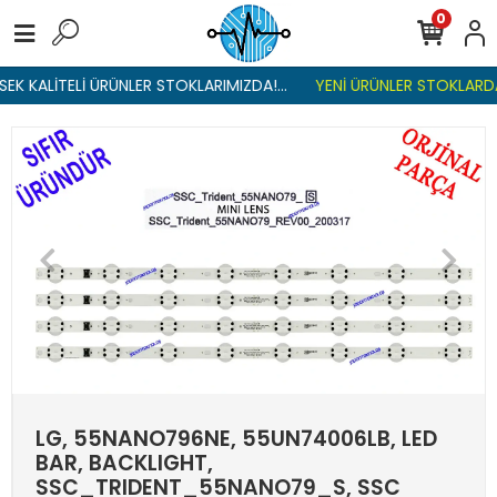
0
EK KALİTELİ ÜRÜNLER STOKLARIMIZDA!...
YENİ ÜRÜNLER STOKLARDA 
LG, 55NANO796NE, 55UN74006LB, LED
BAR, BACKLIGHT,
SSC_TRIDENT_55NANO79_S, SSC