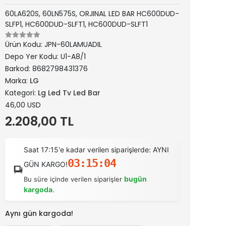
60LA620S, 60LN575S, ORJINAL LED BAR HC600DUD-
SLFP1, HC600DUD-SLFT1, HC600DUD-SLFT1
Ürün Kodu:
JPN-60LAMUADIL
Depo Yer Kodu:
U1-A8/1
Barkod:
8682798431376
Marka:
LG
Kategori:
Lg Led Tv Led Bar
46,00 USD
2.208,00 TL
Saat 17:15'e kadar verilen siparişlerde: AYNI
03:15:03
GÜN KARGO!
bugün
Bu süre içinde verilen siparişler
kargoda
.
Aynı gün kargoda!