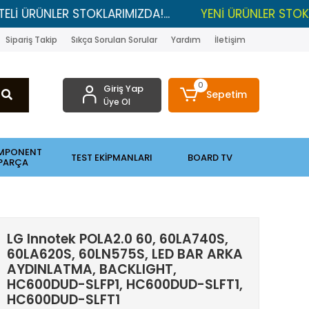
NLER STOKLARIMIZDA!...
YENİ ÜRÜNLER STOKLARDA , 
Sipariş Takip
Sıkça Sorulan Sorular
Yardım
İletişim
0
Giriş Yap
Sepetim
Üye Ol
MPONENT
TEST EKİPMANLARI
BOARD TV
PARÇA
LG Innotek POLA2.0 60, 60LA740S,
60LA620S, 60LN575S, LED BAR ARKA
AYDINLATMA, BACKLIGHT,
HC600DUD-SLFP1, HC600DUD-SLFT1,
HC600DUD-SLFT1