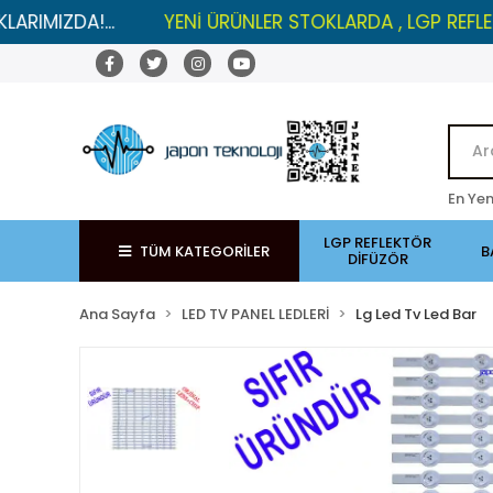
A!...
YENİ ÜRÜNLER STOKLARDA , LGP REFLEKTÖRLER
En Yen
LGP REFLEKTÖR
TÜM KATEGORİLER
B
DİFÜZÖR
Ana Sayfa
LED TV PANEL LEDLERİ
Lg Led Tv Led Bar