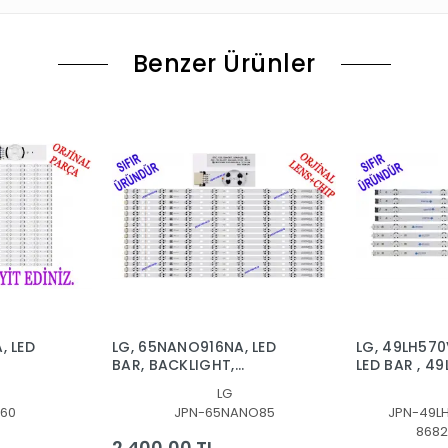
Benzer Ürünler
, LED
LG, 65NANO916NA, LED
LG, 49LH570
BAR, BACKLIGHT,
LED BAR , 4
SSC_Y20_SlimDRT_65NANO85/65NAN085_R
49LH51_FHD
LG
RT_65NANO90
SSC_49inc
60
JPN-65NANO85
JPN-49L
SSC 49inch
8682
FHD_B_REV
2.400,00 TL