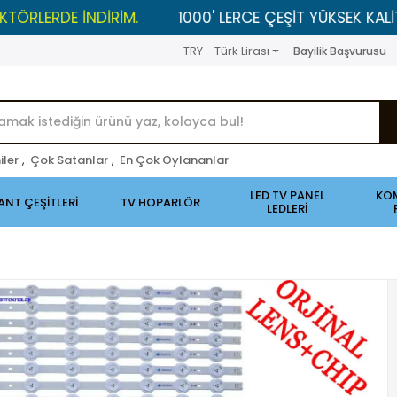
DE İNDİRİM.
1000' LERCE ÇEŞİT YÜKSEK KALİTELİ ÜRÜ
TRY - Türk Lirası
Bayilik Başvurusu
iler
,
Çok Satanlar
,
En Çok Oylananlar
LED TV PANEL
KO
ANT ÇEŞİTLERİ
TV HOPARLÖR
LEDLERİ