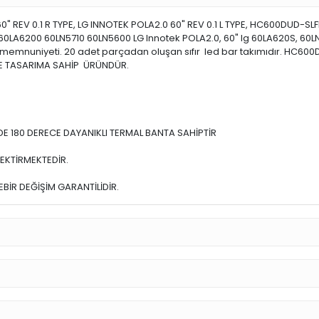
0" REV 0.1 R TYPE, LG INNOTEK POLA2.0 60" REV 0.1 L TYPE, HC600DUD-SL
LA6200 60LN5710 60LN5600 LG Innotek POLA2.0, 60" lg 60LA620S, 60L
i memnuniyeti. 20 adet parçadan oluşan sıfır led bar takımıdır. HC
VE TASARIMA SAHİP ÜRÜNDÜR.
E 180 DERECE DAYANIKLI TERMAL BANTA SAHİPTİR
EKTİRMEKTEDİR.
BİR DEĞİŞİM GARANTİLİDİR.