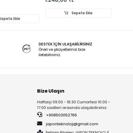
Sepete Ekle
Sepete Ekle
DESTEK İÇİN ULAŞABİLİRSİNİZ
Öneri ve şikayetlerinizi bize
iletebilirsiniz.
Bize Ulaşın
Haftaiçi 09:00 - 18:30 Cumartesi 10:00 -
r
17:00 saatleri arasında ulaşabilirsiniz.
+908503052766
japonteknoloji@gmail.com
İletişim Bilgileri JAPON TEKNOLOJİ