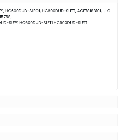
FP1, HC600DUD-SLFO1, HC600DUD-SLFT1, AGF78183101, , LG
N575S,
600DUD-SLFP1 HC600DUD-SLFT1 HC600DUD-SLFT1