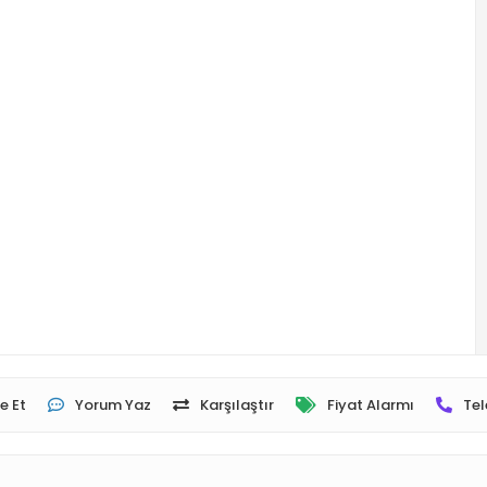
e Et
Yorum Yaz
Karşılaştır
Fiyat Alarmı
Tel