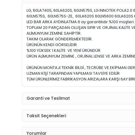
LG, 60LA740S, 60LA620S, 60LN575S, LG INNOTEK POLA2.0 6
60LN575S, 60LN575S-ZE, 60LA620S 60LN5600 60LA620S 60
LED BAR ARKA AYDINLATMA.6 ay garantilidir.%100 müşter
TOPLAM 20 PARÇADAN OLUŞAN SIFIR VE ORJİNAL KALİTE 
ALİMUNYUM ZEMİNE SAHİPTİR.
TAKIM OLARAK GÖNDERİLMEKTEDİR.
ÜRÜNÜN KENDİ GÖRSELİDİR.
%100 YÜKSEK 1.KALİTE VE YENİ ÜRÜNDÜR.
ÜRÜN ALİMUNYUM ZEMİNE , ORJİNAL LENSE VE ARKA ZEMİND
ÜRÜNÜN MONTAJI TEKNİK BİLGİ , TECRÜBE VE EKİPMAN GER
UZMAN KİŞİ TARAFINDAN YAPILMASI TAVSİYE EDİLİR.
TÜM ÜRÜNLERİMİZ FABRİKASYON ARIZALARA KARŞI 6AY BİRE
Garanti ve Teslimat
Taksit Seçenekleri
Yorumlar