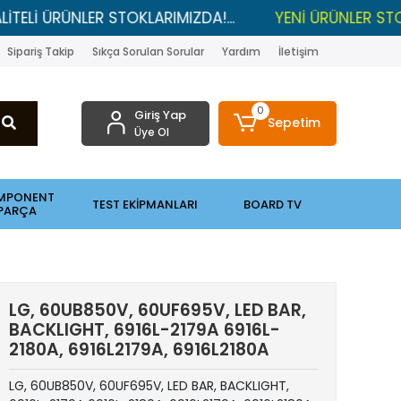
ÜRÜNLER STOKLARIMIZDA!...
YENİ ÜRÜNLER STOKLARDA
Sipariş Takip
Sıkça Sorulan Sorular
Yardım
İletişim
0
Giriş Yap
Sepetim
Üye Ol
MPONENT
TEST EKİPMANLARI
BOARD TV
PARÇA
LG, 60UB850V, 60UF695V, LED BAR,
BACKLIGHT, 6916L-2179A 6916L-
2180A, 6916L2179A, 6916L2180A
LG, 60UB850V, 60UF695V, LED BAR, BACKLIGHT,