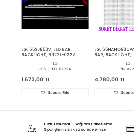
LG, 65SJ850V, LED BAR,
LG, 65NANO90UPA
BACKLIGHT, 6922L-0222A,
BAR, BACKLIGHT,
6916L2879A, 6916L2873A,
65NANO90
LG
LG
65'' V17 AS1 2879, 2873
SSC_Y21_SlimD
JPN-ELED-0222A
JPN-X22
1.673,00 TL
4.780,00 TL
Sepete Ekle
Sepete
Hızlı Teslimat - Sağlam Paketleme
Siparişleriniz en kısa sürede elinize