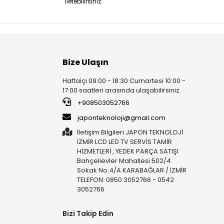
iletebilirsiniz.
Bize Ulaşın
Haftaiçi 09:00 - 18:30 Cumartesi 10:00 -
r
17:00 saatleri arasında ulaşabilirsiniz.
+908503052766
japonteknoloji@gmail.com
İletişim Bilgileri JAPON TEKNOLOJİ
İZMİR LCD LED TV SERVİS TAMİR
HİZMETLERİ , YEDEK PARÇA SATIŞI
Bahçelievler Mahallesi 502/4
Sokak No:4/A KARABAĞLAR / İZMİR
TELEFON: 0850 3052766 - 0542
3052766
Bizi Takip Edin