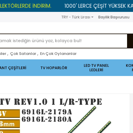
ERDE İNDİRİM.
1000' LERCE ÇEŞİT YÜKSEK KALİTELİ 
TRY - Türk Lirası
Bayilik Başvurusu
iler
,
Çok Satanlar
,
En Çok Oylananlar
LED TV PANEL
KO
ANT ÇEŞİTLERİ
TV HOPARLÖR
LEDLERİ