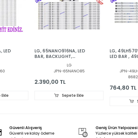
, LED
LG, 65NANO916NA, LED
LG, 49LH570
BAR, BACKLIGHT,
LED BAR , 4
SSC_Y20_SlimDRT_65NANO85/65NAN085_R
49LH51_FHD
LG
RT_65NANO90
SSC_49inc
60
JPN-65NANO85
JPN-49L
SSC 49inch
8682
FHD_B_REV
2.390,00 TL
764,80 TL
 Ekle
Sepete Ekle
Güvenli Alışveriş
Geniş Ürün Yelpazesi
Güvenli ve kolay ödeme
Yüzlerce yüksek kaliteli