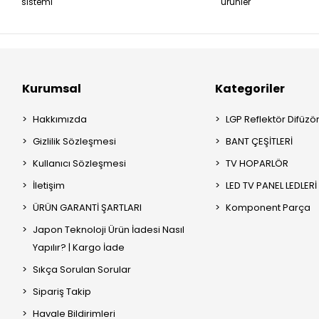
sistemi
ürünler
Kurumsal
Kategoriler
Hakkımızda
LGP Reflektör Difüzö
Gizlilik Sözleşmesi
BANT ÇEŞİTLERİ
Kullanıcı Sözleşmesi
TV HOPARLÖR
İletişim
LED TV PANEL LEDLERİ
ÜRÜN GARANTİ ŞARTLARI
Komponent Parça
Japon Teknoloji Ürün İadesi Nasıl
Yapılır? | Kargo İade
Sıkça Sorulan Sorular
Sipariş Takip
Havale Bildirimleri