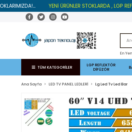
IZDA!...
YENİ ÜRÜNLER STOKLARDA , LGP REFLEKTÖRL
En Yen
LGP REFLEKTÖR
TÜM KATEGORİLER
B
DİFÜZÖR
Ana Sayfa
LED TV PANEL LEDLERİ
Lg Led Tv Led Bar