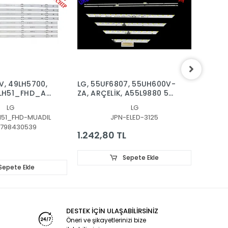
V, 49LH5700,
LG, 55UF6807, 55UH600V-
LG, 55
9LH51_FHD_A,
ZA, ARÇELİK, A55L9880 5S,
BAR, B
EV00_190912
_B,
LED BAR, 55 V18 GTV,
SSC_Y
LG
LG
h_FHD_A_REV00_150924,
6916L3126B, 6916L3125B,
H51_FHD-MUADIL
JPN-ELED-3125
6922L-0249A
798430539
00
1.242,80 TL
2.390
Sepete Ekle
Sepete Ekle
DESTEK İÇİN ULAŞABİLİRSİNİZ
Öneri ve şikayetlerinizi bize