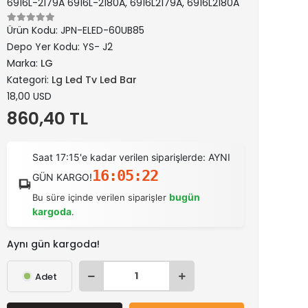
6916L-2179A 6916L-2180A, 6916L2179A, 6916L2180A
Ürün Kodu:
JPN-ELED-60UB85
Depo Yer Kodu:
YS- J2
Marka:
LG
Kategori:
Lg Led Tv Led Bar
18,00 USD
860,40 TL
Saat 17:15'e kadar verilen siparişlerde: AYNI
16:05:21
GÜN KARGO!
bugün
Bu süre içinde verilen siparişler
kargoda
.
Aynı gün kargoda!
Adet