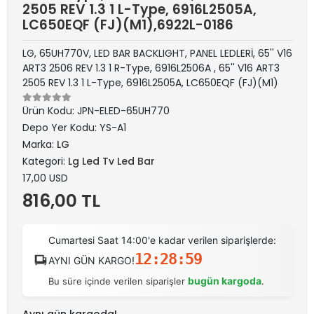
2505 REV 1.3 1 L-Type, 6916L2505A,
LC650EQF (FJ)(M1),6922L-0186
LG, 65UH770V, LED BAR BACKLIGHT, PANEL LEDLERİ, 65'' V16
ART3 2506 REV 1.3 1 R-Type, 6916L2506A , 65'' V16 ART3
2505 REV 1.3 1 L-Type, 6916L2505A, LC650EQF (FJ)(M1)
Ürün Kodu:
JPN-ELED-65UH770
Depo Yer Kodu:
YS-A1
Marka:
LG
Kategori:
Lg Led Tv Led Bar
17,00 USD
816,00 TL
Cumartesi Saat 14:00'e kadar verilen siparişlerde:
12:28:59
AYNI GÜN KARGO!
bugün kargoda
Bu süre içinde verilen siparişler
.
Aynı gün kargoda!