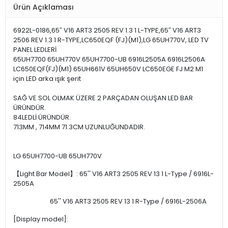
Ürün Açıklaması
6922L-0186,65″ V16 ART3 2505 REV 1.3 1 L-TYPE,65″ V16 ART3
2506 REV 1.3 1 R-TYPE,LC650EQF (FJ)(M1),LG 65UH770V, LED TV
PANEL LEDLERİ
65UH7700 65UH770V 65UH7700-UB 6916L2505A 6916L2506A
LC650EQF(FJ)(M1) 65UH661V 65UH650V LC650EGE FJ M2 M1
için LED arka ışık şerit
SAĞ VE SOL OLMAK ÜZERE 2 PARÇADAN OLUŞAN LED BAR
ÜRÜNDÜR.
84LEDLİ ÜRÜNDÜR.
713MM , 714MM 71.3CM UZUNLUĞUNDADIR.
LG 65UH7700-UB 65UH770V
【Light Bar Model】: 65'' V16 ART3 2505 REV 13 1 L-Type / 6916L-
2505A
65'' V16 ART3 2505 REV 13 1 R-Type / 6916L-2506A
[Display model]: