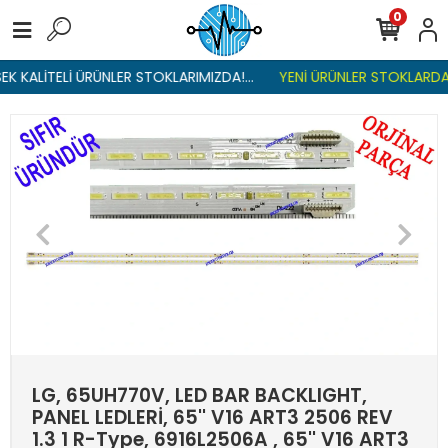
0
K KALİTELİ ÜRÜNLER STOKLARIMIZDA!...
YENİ ÜRÜNLER STOKLARDA ,
LG, 65UH770V, LED BAR BACKLIGHT,
PANEL LEDLERİ, 65'' V16 ART3 2506 REV
1.3 1 R-Type, 6916L2506A , 65'' V16 ART3