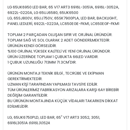
LG 65UK6950 LED BAR, 65 V17 ART3 6916L-3051A, 6916L-3052A,
6922L-0220A, LG 65UJ6580, 65UK6500
LG, 65SJ800V, 65UJ750V, 65SK7900PLA, LED BAR, BACKLIGHT,
PANEL LEDLERİ, 6922L-0223A, LC650EGE-FKM1, LC650EGF-FKM1
TOPLAM 2 PARÇADAN OLUŞAN SIFIR VE ORJİNAL ÜRÜNDÜR.
TOPLAM SAĞ VE SOL OLARAK 2 ADET GÖNDERİLMEKTEDİR.
ÜRÜNÜN KENDİ GÖRSELİDİR.
%100 ORJİNAL YÜKSEK KALİTELİ VE YENİ ORJİNAL ÜRÜNDÜR.
ÜRÜN ÜZERİNDE TOPLAM 1 ÇUBUKTA 66LED VARDIR.
1 ÇUBUK UZUNLUĞU 713MM 71.3CM'DIR.
ÜRÜNÜN MONTAJI TEKNİK BİLGİ , TECRÜBE VE EKİPMAN
GEREKTİRMEKTEDİR.
UZMAN KİŞİ TARAFINDAN YAPILMASI TAVSİYE EDİLİR.
TÜM ÜRÜNLERİMİZ FABRİKASYON ARIZALARA KARŞI 6AY BİREBİR
DEĞİŞİM GARANTİLİDİR.
BU ÜRÜNÜN MONTAJINDA KÜÇÜK VİDALARI TAKARKEN DİKKAT
EDİLMELİDİR.
LG, 65UK6750PLD, LED BAR, 65" V17 ART3 3052, 3051,
6916L3051A
6916L3052A