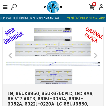
0
K KALİTELİ ÜRÜNLER STOKLARIMIZDA!...
YENİ ÜRÜNLER STOKLARDA ,
LG, 65UK6950, 65UK6750PLD, LED BAR,
65 V17 ART3, 6916L-3051A, 6916L-
3052A, 6922L-0220A, LG 65UJ6580,