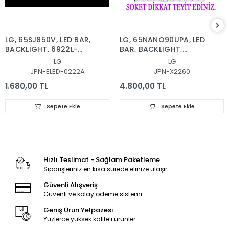
LG, 65SJ850V, LED BAR,
LG, 65NANO90UPA, LED
BACKLIGHT, 6922L-
BAR, BACKLIGHT,
0222A, 6916L2879A,
65NANO90
LG
LG
6916L2873A, 65'' V17
SSC_Y21_SlimDRT_65NANO
JPN-ELED-0222A
JPN-X2260
AS1 2879, 2873
1.680,00 TL
4.800,00 TL
Sepete Ekle
Sepete Ekle
Hızlı Teslimat - Sağlam Paketleme
Siparişleriniz en kısa sürede elinize ulaşır.
Güvenli Alışveriş
Güvenli ve kolay ödeme sistemi
Geniş Ürün Yelpazesi
Yüzlerce yüksek kaliteli ürünler