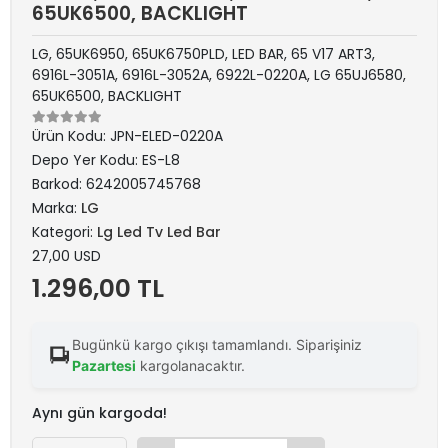
65UK6500, BACKLIGHT
LG, 65UK6950, 65UK6750PLD, LED BAR, 65 V17 ART3,
6916L-3051A, 6916L-3052A, 6922L-0220A, LG 65UJ6580,
65UK6500, BACKLIGHT
Ürün Kodu:
JPN-ELED-0220A
Depo Yer Kodu:
ES-L8
Barkod:
6242005745768
Marka:
LG
Kategori:
Lg Led Tv Led Bar
27,00 USD
1.296,00 TL
Bugünkü kargo çıkışı tamamlandı. Siparişiniz
Pazartesi
kargolanacaktır.
Aynı gün kargoda!