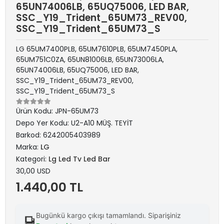
65UN74006LB, 65UQ75006, LED BAR,
SSC_Y19_Trident_65UM73_REV00,
SSC_Y19_Trident_65UM73_S
LG 65UM7400PLB, 65UM7610PLB, 65UM7450PLA,
65UM751C0ZA, 65UN81006LB, 65UN73006LA,
65UN74006LB, 65UQ75006, LED BAR,
SSC_Y19_Trident_65UM73_REV00,
SSC_Y19_Trident_65UM73_S
Ürün Kodu:
JPN-65UM73
Depo Yer Kodu:
U2-A10 MÜŞ. TEYİT
Barkod:
6242005403989
Marka:
LG
Kategori:
Lg Led Tv Led Bar
30,00 USD
1.440,00 TL
Bugünkü kargo çıkışı tamamlandı. Siparişiniz