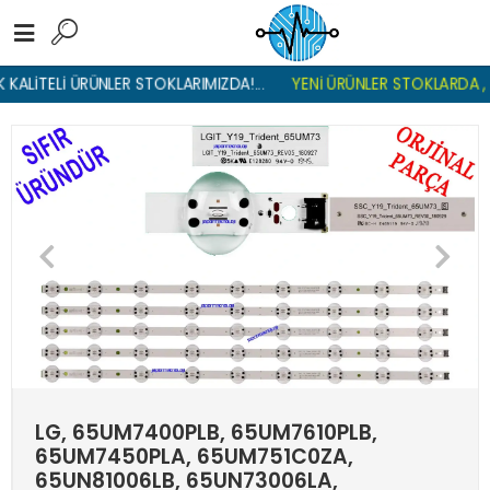
ALİTELİ ÜRÜNLER STOKLARIMIZDA!...
YENİ ÜRÜNLER STOKLARDA , LG
LG, 65UM7400PLB, 65UM7610PLB,
65UM7450PLA, 65UM751C0ZA,
65UN81006LB, 65UN73006LA,