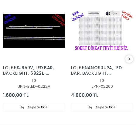
LG, 65SJ850V, LED BAR,
LG, 65NANO90UPA, LED
BACKLIGHT, 6922L-
BAR, BACKLIGHT,
0222A, 6916L2879A,
65NANO90
LG
LG
6916L2873A, 65'' V17
SSC_Y21_SlimDRT_65NANO
JPN-ELED-0222A
JPN-X2260
AS1 2879, 2873
1.680,00 TL
4.800,00 TL
Sepete Ekle
Sepete Ekle