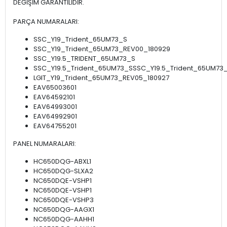
DEĞİŞİM GARANTİLİDİR.
PARÇA NUMARALARI:
SSC_Y19_Trident_65UM73_S
SSC_Y19_Trident_65UM73_REV00_180929
SSC_Y19.5_TRIDENT_65UM73_S
SSC_Y19.5_Trident_65UM73_SSSC_Y19.5_Trident_65UM73
LGIT_Y19_Trident_65UM73_REV05_180927
EAV65003601
EAV64592101
EAV64993001
EAV64992901
EAV64755201
PANEL NUMARALARI:
HC650DQG-ABXL1
HC650DQG-SLXA2
NC650DQE-VSHP1
NC650DQE-VSHP1
NC650DQE-VSHP3
NC650DQG-AAGX1
NC650DQG-AAHH1