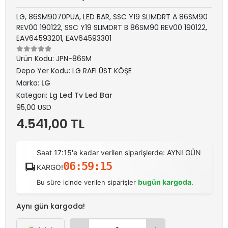
LG, 86SM9070PUA, LED BAR, SSC Y19 SLIMDRT A 86SM90
REV00 190122, SSC Y19 SLIMDRT B 86SM90 REV00 190122,
EAV64593201, EAV64593301
Ürün Kodu:
JPN-86SM
Depo Yer Kodu:
LG RAFI ÜST KÖŞE
Marka:
LG
Kategori:
Lg Led Tv Led Bar
95,00 USD
4.541,00 TL
Saat 17:15'e kadar verilen siparişlerde: AYNI GÜN
06:59:15
KARGO!
bugün kargoda
Bu süre içinde verilen siparişler
.
Aynı gün kargoda!