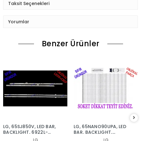
Taksit Seçenekleri
Yorumlar
Benzer Ürünler
LG, 65SJ850V, LED BAR,
LG, 65NANO90UPA, LED
BACKLIGHT, 6922L-
BAR, BACKLIGHT,
0222A, 6916L2879A,
65NANO90
LG
LG