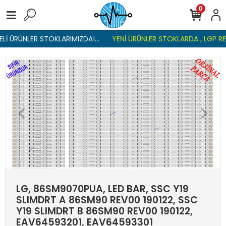
0
Lİ ÜRÜNLER STOKLARIMIZDA!...
YENİ ÜRÜNLER STOKLARDA , LGP REF
LG, 86SM9070PUA, LED BAR, SSC Y19
SLIMDRT A 86SM90 REV00 190122, SSC
Y19 SLIMDRT B 86SM90 REV00 190122,
EAV64593201, EAV64593301