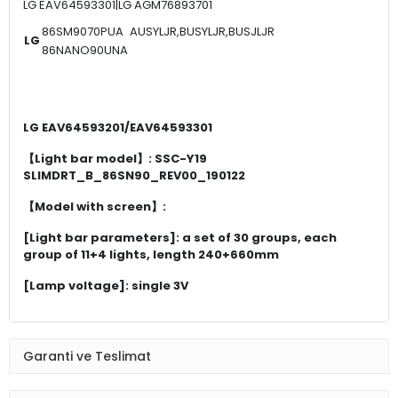
LG EAV64593301|LG AGM76893701
86SM9070PUA
AUSYLJR,BUSYLJR,BUSJLJR
LG
86NANO90UNA
LG EAV64593201/EAV64593301
【Light bar model】: SSC-Y19
SLIMDRT_B_86SN90_REV00_190122
【Model with screen】:
[Light bar parameters]: a set of 30 groups, each
group of 11+4 lights, length 240+660mm
[Lamp voltage]: single 3V
Garanti ve Teslimat