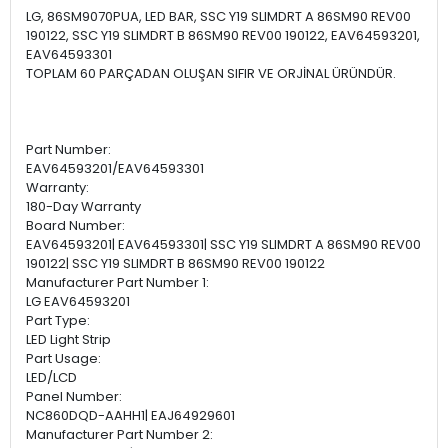
LG, 86SM9070PUA, LED BAR, SSC Y19 SLIMDRT A 86SM90 REV00
190122, SSC Y19 SLIMDRT B 86SM90 REV00 190122, EAV64593201,
EAV64593301
TOPLAM 60 PARÇADAN OLUŞAN SIFIR VE ORJİNAL ÜRÜNDÜR.
Part Number:
EAV64593201/EAV64593301
Warranty:
180-Day Warranty
Board Number:
EAV64593201| EAV64593301| SSC Y19 SLIMDRT A 86SM90 REV00
190122| SSC Y19 SLIMDRT B 86SM90 REV00 190122
Manufacturer Part Number 1:
LG EAV64593201
Part Type:
LED Light Strip
Part Usage:
LED/LCD
Panel Number:
NC860DQD-AAHH1| EAJ64929601
Manufacturer Part Number 2: