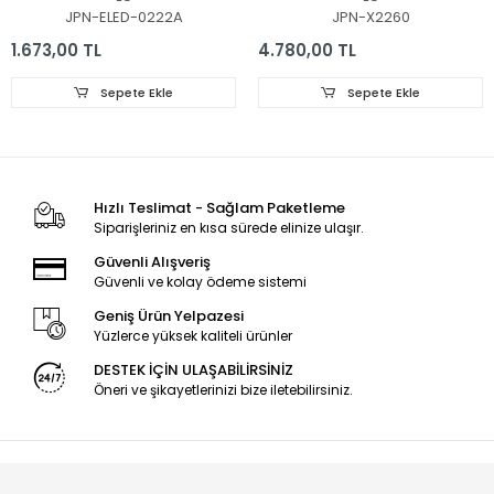
6916L2873A, 65'' V17
SSC_Y21_SlimDRT_65NANO
JPN-ELED-0222A
JPN-X2260
AS1 2879, 2873
1.673,00 TL
4.780,00 TL
Sepete Ekle
Sepete Ekle
Hızlı Teslimat - Sağlam Paketleme
Siparişleriniz en kısa sürede elinize ulaşır.
Güvenli Alışveriş
Güvenli ve kolay ödeme sistemi
Geniş Ürün Yelpazesi
Yüzlerce yüksek kaliteli ürünler
DESTEK İÇİN ULAŞABİLİRSİNİZ
Öneri ve şikayetlerinizi bize iletebilirsiniz.