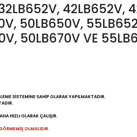
32LB652V, 42LB652V, 4
0V, 50LB650V, 55LB652
0V, 50LB670V VE 55LB
,
LLEME SİSTEMİNE SAHİP OLARAK YAPILMAKTADIR.
TADIR.
HA HIZLI OLARAK ÇALIŞIR.
GÖRMEMİŞ OLMALIDIR.