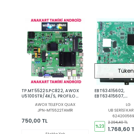
Tüken
TP.MT5522S.PC822, AWOX
EBT63415602,
U5100STR/4K/S, PROFİLO
EBT63415607,
55PA515E, ANAKART,
EBU62449714,
AWOX TELEFOX QUAX
LG
MAİNBOARD TAMİRİ,
EBU63650401,
JPN-MT5522TAMİR
UB SERİSİ KAR
WISDOM SHARE
EAX66085703 (1.0
624200569
40UB800V , 42UB
750,00 TL
2.294,40 TL
49UB820V , 49UB
%23
1.768,60 
55UB820V, 55UB3
55UB830V MAİN 
Stokta Yok