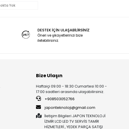
tokta Yok
DESTEK İÇİN ULAŞABİLİRSİNİZ
Öneri ve şikayetlerinizi bize
iletebilirsiniz.
Bize Ulaşın
Haftaiçi 09:00 - 18:30 Cumartesi 10:00 -
r
17:00 saatleri arasında ulaşabilirsiniz.
+908503052766
japonteknoloji@gmail.com
İletişim Bilgileri JAPON TEKNOLOJİ
İZMİR LCD LED TV SERVİS TAMİR
HİZMETLERİ , YEDEK PARÇA SATIŞI