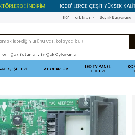
 İNDİRİM.
1000' LERCE ÇEŞİT YÜKSEK KALİTELİ ÜRÜNL
TRY - Türk Lirası
Bayilik Başvurusu
iler
,
Çok Satanlar
,
En Çok Oylananlar
LED TV PANEL
KO
ANT ÇEŞİTLERİ
TV HOPARLÖR
LEDLERİ