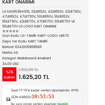
KART ONARIMI
LG EAX65384005, 32LB652V, 42LB652V, 42LB730V,
47LB652V, 47LB730V, 50LB650V, 55LB652V,
55LB730V, 42LB670V, 47LB670V, 50LB670V VE
55LB670V LG LOGO KART ONARIMI
Ürün Kodu:
LG-TAMİR-KART-LOGO-LB670
Depo Yer Kodu:
KART TAMİRİ
Barkod:
6242005868566
Marka:
LG
Kategori:
Mainboard Anakart
34,00 USD
1.912,00 TL
%15
1.625,20 TL
indirim
Saat 17:15'e kadar verilen siparişlerde: AYNI
10:53:52
GÜN KARGO!
bugün
Bu süre içinde verilen siparişler