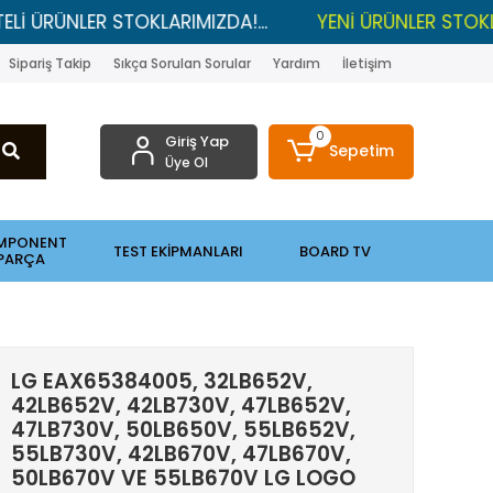
ER STOKLARIMIZDA!...
YENİ ÜRÜNLER STOKLARDA , LG
Sipariş Takip
Sıkça Sorulan Sorular
Yardım
İletişim
0
Giriş Yap
Sepetim
Üye Ol
MPONENT
TEST EKİPMANLARI
BOARD TV
PARÇA
LG EAX65384005, 32LB652V,
42LB652V, 42LB730V, 47LB652V,
47LB730V, 50LB650V, 55LB652V,
55LB730V, 42LB670V, 47LB670V,
50LB670V VE 55LB670V LG LOGO