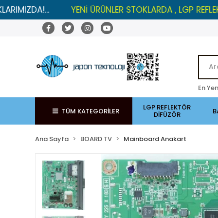
...
YENİ ÜRÜNLER STOKLARDA , LGP REFLEKTÖRLERDE
En Yen
LGP REFLEKTÖR
TÜM KATEGORİLER
B
DİFÜZÖR
Ana Sayfa
BOARD TV
Mainboard Anakart