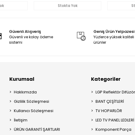
58801
ok
Stokta Yok
S
Güvenli Alışveriş
Geniş Ürün Yelpazesi
Güvenli ve kolay ödeme
Yüzlerce yüksek kaliteli
sistemi
ürünler
Kurumsal
Kategoriler
Hakkımızda
LGP Reflektör Difüzö
Gizlilik Sözleşmesi
BANT ÇEŞİTLERİ
Kullanıcı Sözleşmesi
TV HOPARLÖR
İletişim
LED TV PANEL LEDLERİ
ÜRÜN GARANTİ ŞARTLARI
Komponent Parça