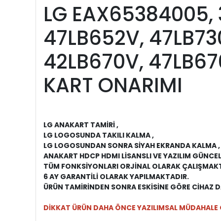
LG EAX65384005, 
47LB652V, 47LB73
42LB670V, 47LB67
KART ONARIMI
LG ANAKART TAMİRİ ,
LG LOGOSUNDA TAKILI KALMA ,
LG LOGOSUNDAN SONRA SİYAH EKRANDA KALMA 
ANAKART HDCP HDMI LİSANSLI VE YAZILIM GÜNCE
TÜM FONKSİYONLARI ORJİNAL OLARAK ÇALIŞMAK
6 AY GARANTİLİ OLARAK YAPILMAKTADIR.
ÜRÜN TAMİRİNDEN SONRA ESKİSİNE GÖRE CİHAZ DA
DİKKAT ÜRÜN DAHA ÖNCE YAZILIMSAL MÜDAHALE 