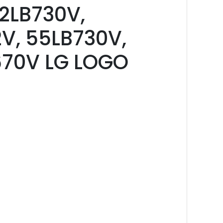
2LB730V,
V, 55LB730V,
670V LG LOGO