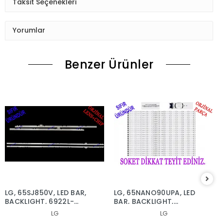
Taksit Seçenekleri
Yorumlar
Benzer Ürünler
LG, 65SJ850V, LED BAR,
LG, 65NANO90UPA, LED
BACKLIGHT, 6922L-
BAR, BACKLIGHT,
0222A, 6916L2879A,
65NANO90
LG
LG