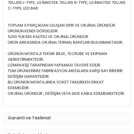
70UJ65 L-TYPE, LG İNNOTEK 70UJ65 R-TYPE, LG İNNOTEK 70UJ65
C-TYPE, LED BAR
TOPLAM 3 PARÇADAN OLUŞAN SIFIR VE ORJİNAL ÜRÜNDÜR.
ÜRÜNÜN KENDİ GÖRSELİDİR.
%100 YÜKSEK KALİTELİ VE ORJİNAL ÜRÜNDÜR.
ÜRÜN ARKASINDA ORJİNAL TERMAL BANTLARI BULUNMAKTADIR.
ÜRÜNÜN MONTAJI TEKNİK BİLGİ , TECRÜBE VE EKİPMAN
GEREKTİRMEKTEDİR.
UZMAN KİŞİ TARAFINDAN YAPILMASI TAVSİYE EDİLİR.
TÜM ÜRÜNLERİMİZ FABRİKASYON ARIZALARA KARŞI 6AY BİREBİR
DEĞİŞİM GARANTİLİDİR.
BU ÜRÜNÜN MONTAJINDA SOKET TAKILIRKEN DİKKAT
EDİLMELİDİR.
ORJİNAL ÜRÜNDÜR , DEĞİŞİM VEYA İADE KABUL EDİLMEMEKTEDİR.
Garanti ve Teslimat