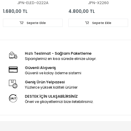
6916L2873A, 65'' V17
SSC_Y21_SlimDRT_65NANO
JPN-ELED-0222A
JPN-X2260
AS1 2879, 2873
1.680,00 TL
4.800,00 TL
Sepete Ekle
Sepete Ekle
Hızlı Teslimat - Sağlam Paketleme
Siparişleriniz en kısa sürede elinize ulaşır.
Güvenli Alışveriş
Güvenli ve kolay ödeme sistemi
Geniş Ürün Yelpazesi
Yüzlerce yüksek kaliteli ürünler
DESTEK İÇİN ULAŞABİLİRSİNİZ
Öneri ve şikayetlerinizi bize iletebilirsiniz.