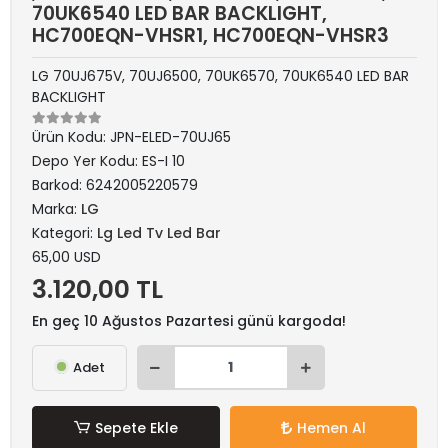
70UK6540 LED BAR BACKLIGHT,
HC700EQN-VHSR1, HC700EQN-VHSR3
LG 70UJ675V, 70UJ6500, 70UK6570, 70UK6540 LED BAR
BACKLIGHT
Ürün Kodu:
JPN-ELED-70UJ65
Depo Yer Kodu:
ES-I 10
Barkod:
6242005220579
Marka:
LG
Kategori:
Lg Led Tv Led Bar
65,00 USD
3.120,00 TL
En geç 10 Ağustos Pazartesi günü kargoda!
Adet
Sepete Ekle
Hemen Al