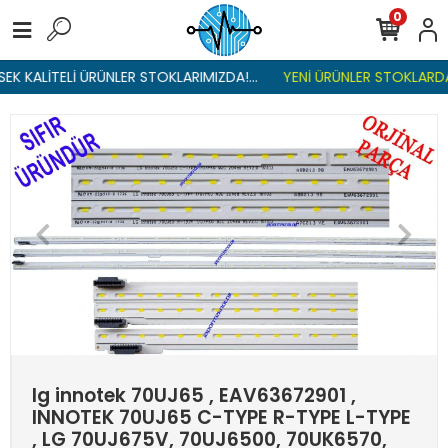
0
K KALİTELİ ÜRÜNLER STOKLARIMIZDA!...
YENİ ÜRÜNLER STOKLARDA ,
lg innotek 70UJ65 , EAV63672901 ,
INNOTEK 70UJ65 C-TYPE R-TYPE L-TYPE
, LG 70UJ675V, 70UJ6500, 70UK6570,