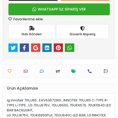
WHATSAPP İLE SİPARİŞ VER
Favorilerime ekle
Hızlı Gönderi
Güvenli Alışveriş
Ürün Açıklaması
lg innotek 70UJ65 , EAV63672901 , INNOTEK 70UJ65 C-TYPE R-
TYPE L-TYPE , LG 70UJ675V, 70UJ6500, 70UK6570, 70UK6540 LED
BAR BACKLIGHT,
LG 70UJ675V, 70UK6950PLA, 70UU640C LED BAR, LG İNNOTEK