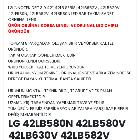
LG INNOTEK DRT 3.0 42" 42LB SERİSİ 42LB652V , 42LB620V,
42LF580N, 42LB582V, 42LB580N LED BAR TAKIMI 8ADET
ORIGINAL LENS.
ÜRÜN ORJİNAL KOREA LENSLİ VE ORJİNAL LED CHIPLI
ÜRÜNDÜR.
TOPLAM 8 PARÇADAN OLUŞAN SIFIR VE YÜKSEK KALİTELİ
ÜRÜNDÜR.
TAKIM OLARAK GÖNDERİLMEKTEDİR.
ÜRÜNÜN KENDİ GÖRSELİDİR.
%100 YÜKSEK 1.KALİTE VE YENİ ÜRÜNDÜR.
ÜRÜN ALİMUNYUM ZEMİNE , ORJİNAL LENSE VE ARKA ZEMİNDE 150
DERECE DAYANIKLI TERMAL BANTA SAHİPTİR
ÜRÜNÜN MONTAJI TEKNİK BİLGİ , TECRÜBE VE EKİPMAN
GEREKTİRMEKTEDİR.
UZMAN KİŞİ TARAFINDAN YAPILMASI TAVSİYE EDİLİR.
TÜM ÜRÜNLERİMİZ FABRİKASYON ARIZALARA KARŞI 6AY BİREBİR
DEĞİŞİM GARANTİLİDİR.
LG 42LB580N 42LB580V
42LB630V 42LB582V