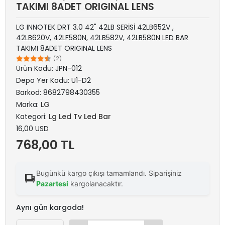
TAKIMI 8ADET ORIGINAL LENS
LG INNOTEK DRT 3.0 42" 42LB SERİSİ 42LB652V ,
42LB620V, 42LF580N, 42LB582V, 42LB580N LED BAR
TAKIMI 8ADET ORIGINAL LENS
(2)
Ürün Kodu:
JPN-012
Depo Yer Kodu:
U1-D2
Barkod:
8682798430355
Marka:
LG
Kategori:
Lg Led Tv Led Bar
16,00 USD
768,00 TL
Bugünkü kargo çıkışı tamamlandı. Siparişiniz
Pazartesi
kargolanacaktır.
Aynı gün kargoda!