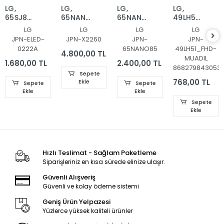
LG,
LG,
LG,
LG,
65SJ850V,
65NANO90UPA,
65NANO916NA,
49LH570V,
LED BAR,
LED BAR,
LED BAR,
49LH5700,
LG
LG
LG
LG
BACKLIGHT,
BACKLIGHT,
BACKLIGHT,
LED BAR
JPN-ELED-
JPN-X2260
JPN-
JPN-
6922L-
65NANO90
SSC_Y20_SlimDRT_65NANO
,
0222A
65NANO85
49LH51_FHD-
0222A,
SSC_Y21_SlimDRT_65NANO90
49LH51_FHD_
4.800,00 TL
MUADIL
6916L2879A,
49LH51_FHD_
1.680,00 TL
2.400,00 TL
868279843053
6916L2873A,
SSC_49inch
Sepete
65'' V17
SSC
768,00 TL
Ekle
Sepete
Sepete
AS1
49inch
Ekle
Ekle
2879,
FHD_B_REV0
Sepete
2873
Ekle
Hızlı Teslimat - Sağlam Paketleme
Siparişleriniz en kısa sürede elinize ulaşır.
Güvenli Alışveriş
Güvenli ve kolay ödeme sistemi
Geniş Ürün Yelpazesi
Yüzlerce yüksek kaliteli ürünler