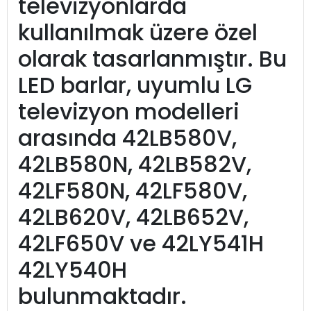
televizyonlarda
kullanılmak üzere özel
olarak tasarlanmıştır. Bu
LED barlar, uyumlu LG
televizyon modelleri
arasında 42LB580V,
42LB580N, 42LB582V,
42LF580N, 42LF580V,
42LB620V, 42LB652V,
42LF650V ve 42LY541H
42LY540H
bulunmaktadır.