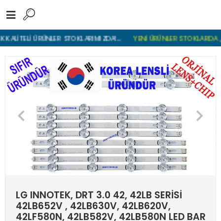
İTELİ ÜRÜNLER STOKLARIMIZDA!...
YENİ ÜRÜNLER STOKLARDA , LGP
LG INNOTEK, DRT 3.0 42, 42LB SERİSİ
42LB652V , 42LB630V, 42LB620V,
42LF580N, 42LB582V, 42LB580N LED BAR