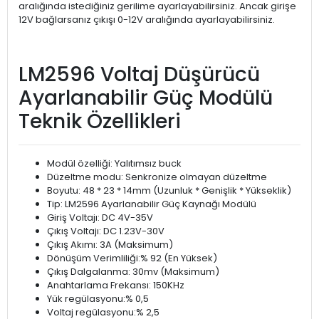
aralığında istediğiniz gerilime ayarlayabilirsiniz. Ancak girişe
12V bağlarsanız çıkışı 0-12V aralığında ayarlayabilirsiniz.
LM2596 Voltaj Düşürücü
Ayarlanabilir Güç Modülü
Teknik Özellikleri
Modül özelliği: Yalıtımsız buck
Düzeltme modu: Senkronize olmayan düzeltme
Boyutu: 48 * 23 * 14mm (Uzunluk * Genişlik * Yükseklik)
Tip: LM2596 Ayarlanabilir Güç Kaynağı Modülü
Giriş Voltajı: DC 4V-35V
Çıkış Voltajı: DC 1.23V-30V
Çıkış Akımı: 3A (Maksimum)
Dönüşüm Verimliliği:% 92 (En Yüksek)
Çıkış Dalgalanma: 30mv (Maksimum)
Anahtarlama Frekansı: 150KHz
Yük regülasyonu:% 0,5
Voltaj regülasyonu:% 2,5