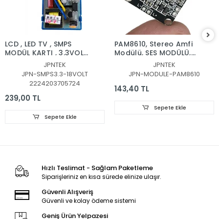
LCD , LED TV , SMPS
PAM8610, Stereo Amfi
MODÜL KARTI , 3.3VOLT
Modülü, SES MODÜLÜ,
-18VOLT UNİVERSAL
PAM8610 2x15W Stereo
JPNTEK
JPNTEK
SÜRÜCÜ, LCD TV
Ses Modülü – 12V
JPN-SMPS3.3-18VOLT
JPN-MODULE-PAM8610
Universal Switching
Class-D Amfi Kartı
2224203705724
Power Supply Module
143,40 TL
239,00 TL
Sepete Ekle
Sepete Ekle
Hızlı Teslimat - Sağlam Paketleme
Siparişleriniz en kısa sürede elinize ulaşır.
Güvenli Alışveriş
Güvenli ve kolay ödeme sistemi
Geniş Ürün Yelpazesi