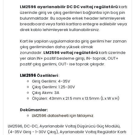
LM2596 ayarlanabilir DC DC voltaj regülatörü
kartı
üzerinde giriş ve çıkış gerilimleri bağlantısı için boş pin
bulunmaktadır. Bu sayede erkek header lehimleyerek
breadboard veya farklı kartlara entegre edilebilir veya
direk kablo lehimleyerek kullanabilirsiniz.
Kart ile yapılan uygulamalarda giriş gerilimi her zaman
çıkış geriliminden daha yüksek olmak
zorundadır.
LM2596 voltaj regülatörü
kartı üzerinde
yer alan IN+ pozitif besleme girişi, IN- toprak, OUT+
pozitif çıkış gerilimi, OUT- ise toprak çıkışıdır.
LM2596
Özellikleri
:
Giriş Gerilimi: 4-35V
Çıkış Gerilimi: 1.25-30V
Çıkış Akımı: 3A
Ölçüleri: 43mm x 21.5 mm x 13.5mm (L x W x H)
Dokümanlar:
LM2596 datasheeti için tıklayınız.
LM2596, DC-DC, Ayarlanabilir Voltaj Düşürücü Güç Modülü,
(4-35V Giriş - 1-30V Çıkış), Ayarlanabilir Voltaj Regülatör Kartı