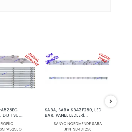
PA525EG,
SABA, SABA SB43F250, LED
PROFIL
 DIJITSU,
BAR, PANEL LEDLERİ,
BLAUPU
 ONVO,
JL.D430B1330-006BS-
BAR, M
PROFİLO
SANYO NORDMENDE SABA
OV65F950,
M_V01, SJ.CX.D4301101-
L2082,
65PA525EG
JPN-SB43F250
UHD9823,
3030JS-M, JL.D430B1330-
LED BA