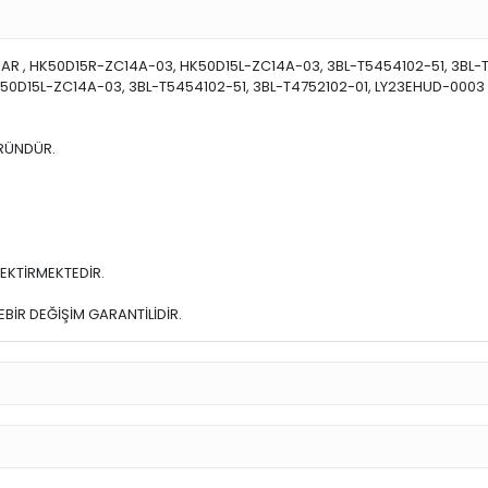
R , HK50D15R-ZC14A-03, HK50D15L-ZC14A-03, 3BL-T5454102-51, 3BL-T4
HK50D15L-ZC14A-03, 3BL-T5454102-51, 3BL-T4752102-01, LY23EHUD-0003
ÜRÜNDÜR.
EKTİRMEKTEDİR.
BİR DEĞİŞİM GARANTİLİDİR.