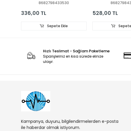
8682798433530
868279843
JL.D32061330-032BS-
43pa300e led ba
M_V02, 3V 618MM 2ADET
336,00 TL
528,00 TL
LED BAR HAIER
Sepete Ekle
Sepete
Hızlı Teslimat - Sağlam Paketleme
Siparişleriniz en kısa sürede elinize
ulaşır.
Kampanya, duyuru, bilgilendirmelerden e-posta
ile haberdar olmak istiyorum.