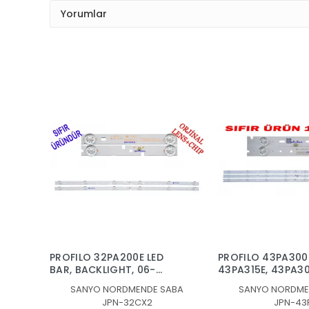
Yorumlar
PROFILO 32PA200E LED
PROFILO 43PA300
BAR, BACKLIGHT, 06-
43PA315E, 43PA30
32C2X6-618-M10W14-
BAR , 06-43F6-3X
SANYO NORDMENDE SABA
SANYO NORDME
NEW LED BAR , 06-
852X18-170903 L
JPN-32CX2
JPN-43
32C2X6-618-M07W14,
BACKLIGHT , profi