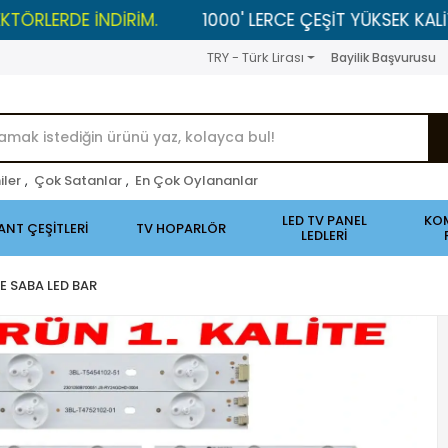
DE İNDİRİM.
1000' LERCE ÇEŞİT YÜKSEK KALİTELİ ÜRÜ
TRY - Türk Lirası
Bayilik Başvurusu
iler
,
Çok Satanlar
,
En Çok Oylananlar
LED TV PANEL
KO
ANT ÇEŞİTLERİ
TV HOPARLÖR
LEDLERİ
 SABA LED BAR