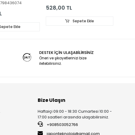
798436074
5ST1104,
006BS-M_V01
PANEL 
528,00 TL
288,0
5WS1104, ST-
L
65EG8000F,
CKLIGHT,
Sepete Ekle
30-006AS-
Sepete Ekle
 12*4
F00001
DESTEK İÇİN ULAŞABİLİRSİNİZ
Öneri ve şikayetlerinizi bize
iletebilirsiniz.
Bize Ulaşın
Haftaiçi 09:00 - 18:30 Cumartesi 10:00 -
r
17:00 saatleri arasında ulaşabilirsiniz.
+908503052766
japonteknoloji@gmail.com