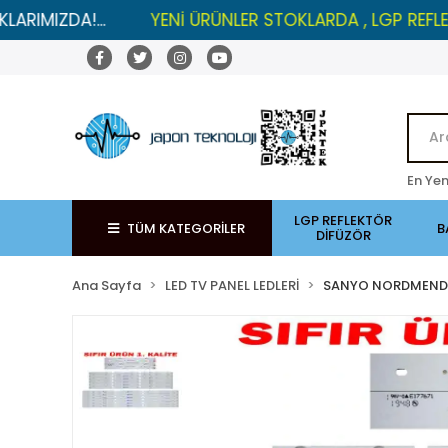
A!...
YENİ ÜRÜNLER STOKLARDA , LGP REFLEKTÖRLER
En Yen
LGP REFLEKTÖR
TÜM KATEGORİLER
B
DİFÜZÖR
Ana Sayfa
LED TV PANEL LEDLERİ
SANYO NORDMENDE