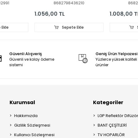
2991
8682798436210
8682
r
0d35-4x14-210813-B., 06-
65ST1305, 6
65N1-3030-0D35-4X14-
65ST1405, 6
1.056,00 TL
1.008,00 T
200724-A /
6532US, MT
230101023600 / YF-
LED BAR, BA
LSL3L03NM6D / PANEL
JL.D650413
 Ekle
Sepete Ekle
HK650WLEDM-SH8FH /
M_V04 65T1
MODELO WR65UX4210
308056504J
Güvenli Alışveriş
Geniş Ürün Yelpazesi
Güvenli ve kolay ödeme
Yüzlerce yüksek kaliteli
sistemi
ürünler
Kurumsal
Kategoriler
Hakkımızda
LGP Reflektör Difüzö
Gizlilik Sözleşmesi
BANT ÇEŞİTLERİ
Kullanıcı Sözleşmesi
TV HOPARLÖR