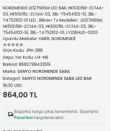
NORDMENDE LE127N9SM LED BAR, HK50D15R-ZC14A-
03, HK50D15L-ZC14A-03, 3BL-T5454102-51, 3BL-
T4752102-01 LED , Bilinen Tv Modelleri : LE127N9SM,
HK50D15R-ZC14A-03, HK50D15L-ZC14A-03, 3BL-
T5454102-51, 3BL-T4752102-01, LY23EHUD-0003
Uyumlu Markalar: HAIER, NORDMENDE
Ürün Kodu:
JPN-288
Depo Yer Kodu:
U4-N6
Barkod:
8682798432519
Marka:
SANYO NORDMENDE SABA
Kategori:
SANYO NORDMENDE SABA LED BAR
18,00 USD
864,00 TL
Bugünkü kargo çıkışı tamamlandı. Siparişiniz
Pazartesi
kargolanacaktır.