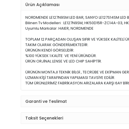
Ürün Açıklaması
NORDMENDE LE127N9SM LED BAR, SANYO LE127S14SM LED BA
Bilinen Tv Modelleri : LE127N9SM, HK50D15R-ZC14A-03, 
Uyumlu Markalar: HAIER, NORDMENDE
TOPLAM 12 PARÇADAN OLUŞAN SIFIR VE YÜKSEK KALİTELİ 
TAKIM OLARAK GÖNDERİLMEKTEDİR.
ÜRÜNÜN KENDİ GÖRSELİDİR.
%100 YÜKSEK 1.KALİTE VE YENİ ÜRÜNDÜR.
ÜRÜN ORJİNAL LENSE VE LED CHIP SAHİPTİR.
ÜRÜNÜN MONTAJI TEKNİK BİLGİ , TECRÜBE VE EKİPMAN GER
UZMAN KİŞİ TARAFINDAN YAPILMASI TAVSİYE EDİLİR.
TÜM ÜRÜNLERİMİZ FABRİKASYON ARIZALARA KARŞI 6AY BİRE
Garanti ve Teslimat
Taksit Seçenekleri