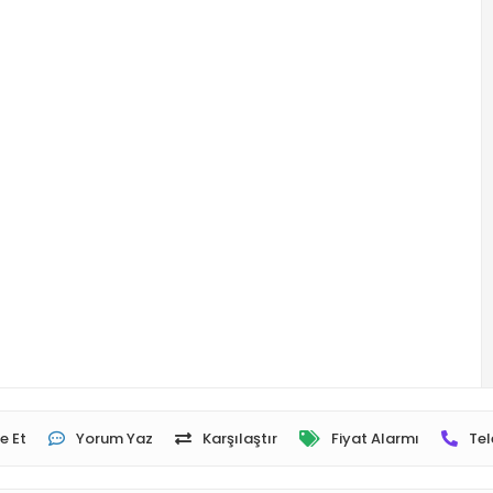
e Et
Yorum Yaz
Karşılaştır
Fiyat Alarmı
Tel