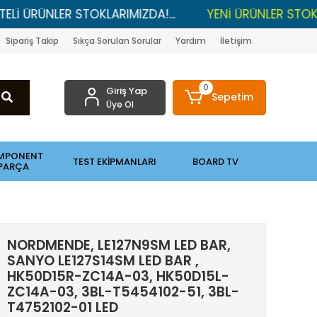
NLER STOKLARIMIZDA!...
YENİ ÜRÜNLER STOKLARDA , 
Sipariş Takip
Sıkça Sorulan Sorular
Yardım
İletişim
0
Giriş Yap
Sepetim
Üye Ol
MPONENT
TEST EKİPMANLARI
BOARD TV
PARÇA
NORDMENDE, LE127N9SM LED BAR,
SANYO LE127S14SM LED BAR ,
HK50D15R-ZC14A-03, HK50D15L-
ZC14A-03, 3BL-T5454102-51, 3BL-
T4752102-01 LED