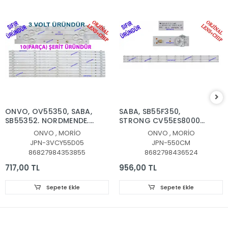
ONVO, OV55350, SABA,
SABA, SB55F350,
SB55352, NORDMENDE,
STRONG CV55ES8000F,
NM55350, LED BAR,
LED BAR, BACKLIGHT,
ONVO , MORİO
ONVO , MORİO
BACKLIGHT, OV55-
PANEL LEDLERİ,
JPN-3VCY55D05
JPN-550CM
9000, MORİO MR55850
JL.D550C1330-006BS-
86827984353855
8682798436524
LED BAR, CY55D05-
M_V01, LED BAR,
ZC62AG-02,
BACKLIGHT, LE-55S1,
717,00 TL
956,00 TL
303CY550033, CY-
CX550DLEDM,
55DN-2W-15V-33MA,
CX55D12-ZC62AG-04D
Sepete Ekle
Sepete Ekle
HV550QUB-F84, 3VOLT