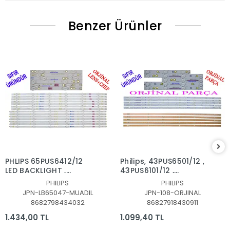
Benzer Ürünler
PHLIPS 65PUS6412/12
Philips, 43PUS6501/12 ,
LED BACKLIGHT ,
43PUS6101/12 ,
65PUS6523,
43PUS6201/12,
PHILIPS
PHILIPS
65PUS6162/12,
43PUS7202,
JPN-LB65047-MUADIL
JPN-108-ORJINAL
65PUS6262,
43PUS6551, LED BAR
8682798434032
86827918430911
65PUS6703,
TAKIMI, ORJİNALİ
65PUS6753, LED BAR,
PHILIPS, LB43014, GJ-
1.434,00 TL
1.099,40 TL
LB65047 V1_03,
2K16-430-D512-V4