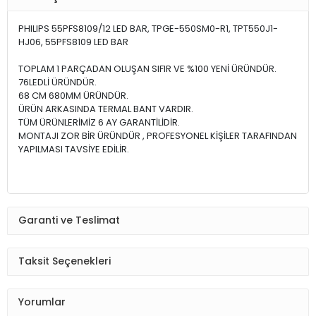
PHILIPS 55PFS8109/12 LED BAR, TPGE-550SM0-R1, TPT550J1-
HJ06, 55PFS8109 LED BAR
TOPLAM 1 PARÇADAN OLUŞAN SIFIR VE %100 YENİ ÜRÜNDÜR.
76LEDLİ ÜRÜNDÜR.
68 CM 680MM ÜRÜNDÜR.
ÜRÜN ARKASINDA TERMAL BANT VARDIR.
TÜM ÜRÜNLERİMİZ 6 AY GARANTİLİDİR.
MONTAJI ZOR BİR ÜRÜNDÜR , PROFESYONEL KİŞİLER TARAFINDAN
YAPILMASI TAVSİYE EDİLİR.
Garanti ve Teslimat
Taksit Seçenekleri
Yorumlar