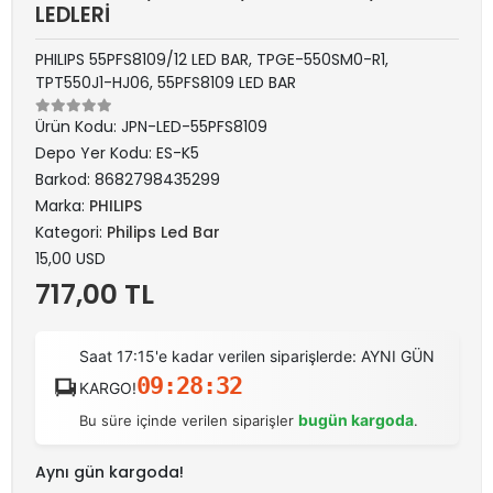
LEDLERİ
PHILIPS 55PFS8109/12 LED BAR, TPGE-550SM0-R1,
TPT550J1-HJ06, 55PFS8109 LED BAR
Ürün Kodu:
JPN-LED-55PFS8109
Depo Yer Kodu:
ES-K5
Barkod:
8682798435299
Marka:
PHILIPS
Kategori:
Philips Led Bar
15,00 USD
717,00 TL
Saat 17:15'e kadar verilen siparişlerde: AYNI GÜN
09:28:32
KARGO!
bugün kargoda
Bu süre içinde verilen siparişler
.
Aynı gün kargoda!