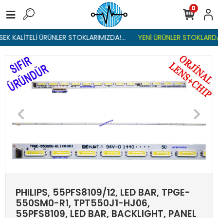
0
K KALİTELİ ÜRÜNLER STOKLARIMIZDA!...
YENİ ÜRÜNLER STOKLARDA ,
PHILIPS, 55PFS8109/12, LED BAR, TPGE-
550SM0-R1, TPT550J1-HJ06,
55PFS8109, LED BAR, BACKLIGHT, PANEL