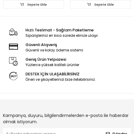
LB65047 V1_03,
Sepete Ekle
Sepete Ekle
TPT650UA-QVN06
ORJİNAL LED BAR
Hızlı Teslimat - Sağlam Paketleme
Siparişleriniz en kısa sürede elinize ulaşır.
Güvenli Alışveriş
Güvenli ve kolay ödeme sistemi
Geniş Ürün Yelpazesi
Yüzlerce yüksek kaliteli ürünler
DESTEK İÇİN ULAŞABİLİRSİNİZ
Öneri ve şikayetlerinizi bize iletebilirsiniz.
Kampanya, duyuru, bilgilendirmelerden e-posta ile haberdar
olmak istiyorum.
Gönder