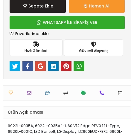
Sepete Ekle
Hemen Al
WHATSAPP İLE SİPARİŞ VER
Favorilerime ekle
Hızlı Gönderi
Güvenli Alışveriş
Ürün Açıklaması
6922L-0035A, 6922L-0035A 1-1, 60 V12 Edge REV0.1 1 L-Type,
6920L-0001C, LED Bar Left, LG Display, LC600EUD-FEF2, 6900L-