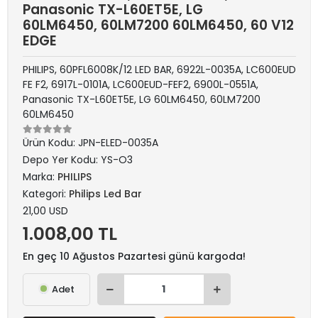
Panasonic TX-L60ET5E, LG
60LM6450, 60LM7200 60LM6450, 60 V12
EDGE
PHILIPS, 60PFL6008K/12 LED BAR, 6922L-0035A, LC600EUD
FE F2, 6917L-0101A, LC600EUD-FEF2, 6900L-0551A,
Panasonic TX-L60ET5E, LG 60LM6450, 60LM7200
60LM6450
Ürün Kodu:
JPN-ELED-0035A
Depo Yer Kodu:
YS-O3
Marka:
PHILIPS
Kategori:
Philips Led Bar
21,00 USD
1.008,00 TL
En geç 10 Ağustos Pazartesi günü kargoda!
Adet