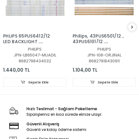
PHLIPS 65PUS6412/12
Philips, 43PUS6501/12 ,
LED BACKLIGHT ,
43PUS6101/12 ,
65PUS6523,
43PUS6201/12,
PHILIPS
PHILIPS
65PUS6162/12,
43PUS7202,
JPN-LB65047-MUADIL
JPN-108-ORJINAL
65PUS6262,
43PUS6551, LED BAR
8682798434032
86827918430911
65PUS6703,
TAKIMI, ORJİNALİ
65PUS6753, LED BAR,
PHILIPS, LB43014, GJ-
1.440,00 TL
1.104,00 TL
LB65047 V1_03,
2K16-430-D512-V4
LB65047 V1_03,
Sepete Ekle
Sepete Ekle
TPT650UA-QVN06
ORJİNAL LED BAR
Hızlı Teslimat - Sağlam Paketleme
Siparişleriniz en kısa sürede elinize ulaşır.
Güvenli Alışveriş
Güvenli ve kolay ödeme sistemi