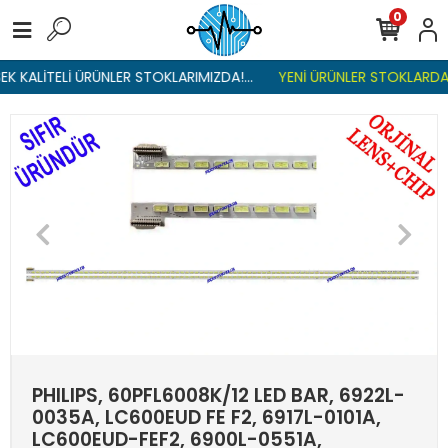
0
K KALİTELİ ÜRÜNLER STOKLARIMIZDA!...
YENİ ÜRÜNLER STOKLARDA ,
PHILIPS, 60PFL6008K/12 LED BAR, 6922L-
0035A, LC600EUD FE F2, 6917L-0101A,
LC600EUD-FEF2, 6900L-0551A,