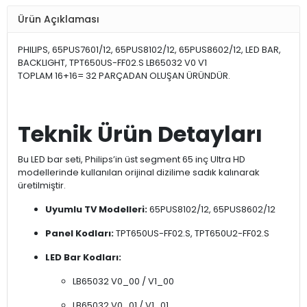
Ürün Açıklaması
PHILIPS, 65PUS7601/12, 65PUS8102/12, 65PUS8602/12, LED BAR,
BACKLIGHT, TPT650US-FF02.S LB65032 V0 V1
TOPLAM 16+16= 32 PARÇADAN OLUŞAN ÜRÜNDÜR.
Teknik Ürün Detayları
Bu LED bar seti, Philips’in üst segment 65 inç Ultra HD
modellerinde kullanılan orijinal dizilime sadık kalınarak
üretilmiştir.
Uyumlu TV Modelleri:
65PUS8102/12, 65PUS8602/12
Panel Kodları:
TPT650US-FF02.S, TPT650U2-FF02.S
LED Bar Kodları:
LB65032 V0_00 / V1_00
LB65032 V0_01 / V1_01