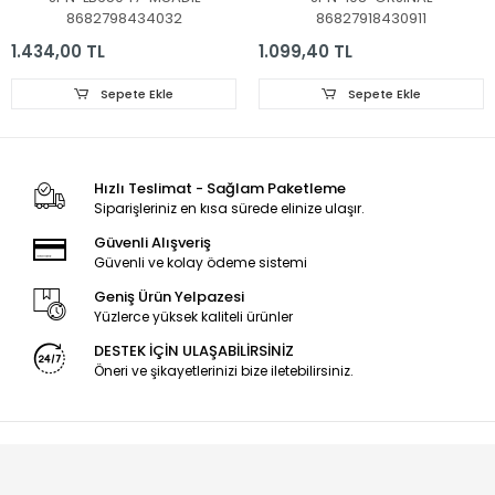
65PUS6262,
43PUS6551, LED BAR
8682798434032
86827918430911
65PUS6703,
TAKIMI, ORJİNALİ
65PUS6753, LED BAR,
PHILIPS, LB43014, GJ-
1.434,00 TL
1.099,40 TL
LB65047 V1_03,
2K16-430-D512-V4
LB65047 V1_03,
Sepete Ekle
Sepete Ekle
TPT650UA-QVN06
ORJİNAL LED BAR
Hızlı Teslimat - Sağlam Paketleme
Siparişleriniz en kısa sürede elinize ulaşır.
Güvenli Alışveriş
Güvenli ve kolay ödeme sistemi
Geniş Ürün Yelpazesi
Yüzlerce yüksek kaliteli ürünler
DESTEK İÇİN ULAŞABİLİRSİNİZ
Öneri ve şikayetlerinizi bize iletebilirsiniz.