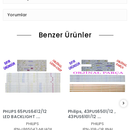
Yorumlar
Benzer Ürünler
PHLIPS 65PUS6412/12
Philips, 43PUS6501/12 ,
LED BACKLIGHT ,
43PUS6101/12 ,
65PUS6523,
43PUS6201/12,
PHILIPS
PHILIPS
65PUS6162/12,
43PUS7202,
JPN-LB65047-MUADIL
JPN-108-ORJINAL