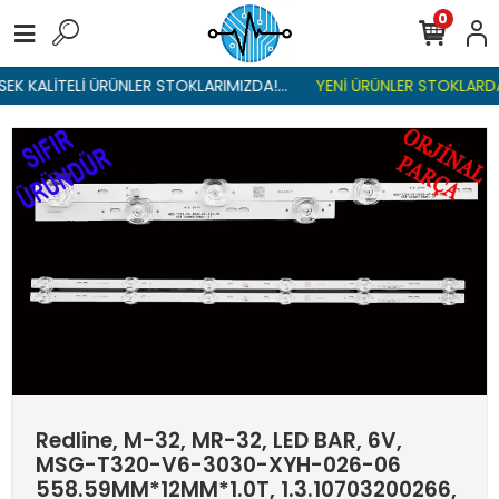
0
EK KALİTELİ ÜRÜNLER STOKLARIMIZDA!...
YENİ ÜRÜNLER STOKLARDA 
Redline, M-32, MR-32, LED BAR, 6V,
MSG-T320-V6-3030-XYH-026-06
558.59MM*12MM*1.0T, 1.3.10703200266,