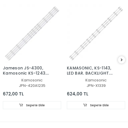
Jameson JS-4300,
KAMASONIC, KS-1143,
Kamosonic KS-1243,
LED BAR, BACKLIGHT,
LED BAR, JL.D420A1235-
PANEL LEDLERİ, HL-
Kamosonic
Kamosonic
081BS-M, SD43-DNJF-
2A420A28-1001S-01, A1,
JPN-420A1235
JPN-X1339
IK41
8D2A-DLM4-201002,
201000, BACLIGHT
672,00 TL
624,00 TL
Sepete Ekle
Sepete Ekle