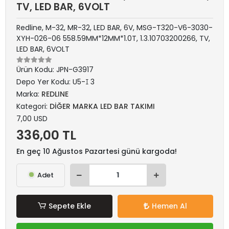
TV, LED BAR, 6VOLT
Redline, M-32, MR-32, LED BAR, 6V, MSG-T320-V6-3030-
XYH-026-06 558.59MM*12MM*1.0T, 1.3.10703200266, TV,
LED BAR, 6VOLT
Ürün Kodu:
JPN-G3917
Depo Yer Kodu:
U5-ꀤ 3
Marka:
REDLINE
Kategori:
DİĞER MARKA LED BAR TAKIMI
7,00 USD
336,00 TL
En geç 10 Ağustos Pazartesi günü kargoda!
Adet
Sepete Ekle
Hemen Al