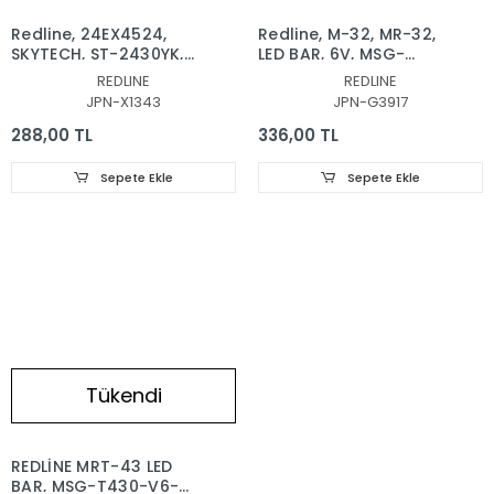
Redline, 24EX4524,
Redline, M-32, MR-32,
SKYTECH, ST-2430YK,
LED BAR, 6V, MSG-
LED BAR, BACKLIGHT,
T320-V6-3030-XYH-
REDLINE
REDLINE
ZDCX236D06-ZC14F-
026-06
JPN-X1343
JPN-G3917
02, HL-00240A28-
558.59MM*12MM*1.0T,
0601S-02, MASON-LED,
1.3.10703200266, TV,
288,00 TL
336,00 TL
L654 V3
LED BAR, 6VOLT
Sepete Ekle
Sepete Ekle
Tükendi
REDLİNE MRT-43 LED
BAR, MSG-T430-V6-