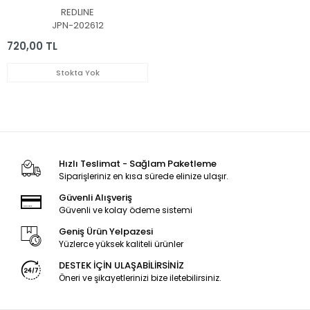
3030-G1-6-07, REDLINE
REDLINE
M43 LED BAR
JPN-202612
720,00 TL
Stokta Yok
Hızlı Teslimat - Sağlam Paketleme
Siparişleriniz en kısa sürede elinize ulaşır.
Güvenli Alışveriş
Güvenli ve kolay ödeme sistemi
Geniş Ürün Yelpazesi
Yüzlerce yüksek kaliteli ürünler
DESTEK İÇİN ULAŞABİLİRSİNİZ
Öneri ve şikayetlerinizi bize iletebilirsiniz.