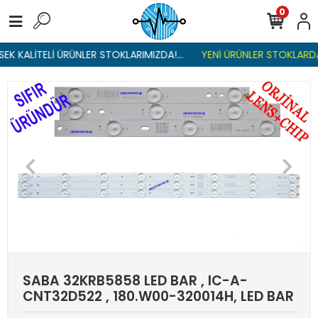
0
K KALİTELİ ÜRÜNLER STOKLARIMIZDA!...
YENİ ÜRÜNLER STOKLARDA ,
SABA 32KRB5858 LED BAR , IC-A-
CNT32D522 , 180.W00-320014H, LED BAR