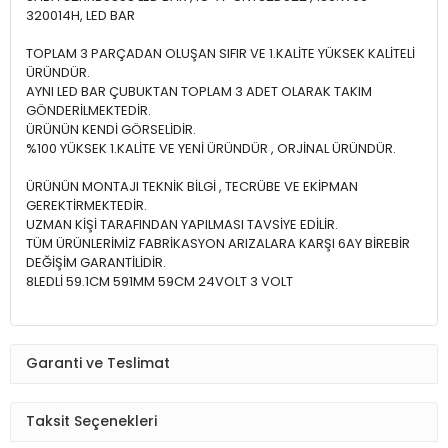
320014H, LED BAR
TOPLAM 3 PARÇADAN OLUŞAN SIFIR VE 1.KALİTE YÜKSEK KALİTELİ
ÜRÜNDÜR.
AYNI LED BAR ÇUBUKTAN TOPLAM 3 ADET OLARAK TAKIM
GÖNDERİLMEKTEDİR.
ÜRÜNÜN KENDİ GÖRSELİDİR.
%100 YÜKSEK 1.KALİTE VE YENİ ÜRÜNDÜR , ORJİNAL ÜRÜNDÜR.
ÜRÜNÜN MONTAJI TEKNİK BİLGİ , TECRÜBE VE EKİPMAN
GEREKTİRMEKTEDİR.
UZMAN KİŞİ TARAFINDAN YAPILMASI TAVSİYE EDİLİR.
TÜM ÜRÜNLERİMİZ FABRİKASYON ARIZALARA KARŞI 6AY BİREBİR
DEĞİŞİM GARANTİLİDİR.
8LEDLİ 59.1CM 591MM 59CM 24VOLT 3 VOLT
Garanti ve Teslimat
Taksit Seçenekleri