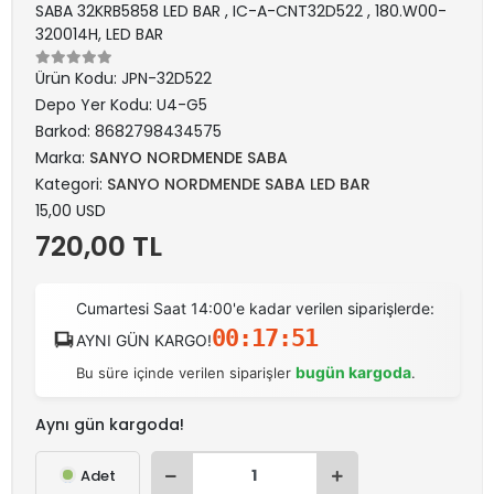
SABA 32KRB5858 LED BAR , IC-A-CNT32D522 , 180.W00-
320014H, LED BAR
Ürün Kodu:
JPN-32D522
Depo Yer Kodu:
U4-G5
Barkod:
8682798434575
Marka:
SANYO NORDMENDE SABA
Kategori:
SANYO NORDMENDE SABA LED BAR
15,00 USD
720,00 TL
Cumartesi Saat 14:00'e kadar verilen siparişlerde:
00:17:51
AYNI GÜN KARGO!
bugün kargoda
Bu süre içinde verilen siparişler
.
Aynı gün kargoda!
Adet