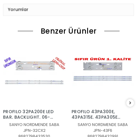
Yorumlar
Benzer Ürünler
PROFILO 32PA200E LED
PROFILO 43PA300E,
BAR, BACKLIGHT, 06-
43PA315E, 43PA305E
32C2X6-618-M10W14-
LED BAR , 06-43F6-
SANYO NORDMENDE SABA
SANYO NORDMENDE SABA
NEW LED BAR , 06-
3X8-852X18-170903
JPN-32CX2
JPN-43F6
32C2X6-618-M07W14,
LED BAR BACKLIGHT ,
8682798433530
8682798432991