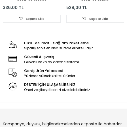
JL.D32061330-032BS-
profilo 43pa300e led
M_V02, 3V 618MM
bar
336,00 TL
528,00 TL
2ADET LED BAR HAIER
Sepete Ekle
Sepete Ekle
Hızlı Teslimat - Sağlam Paketleme
Siparişleriniz en kısa sürede elinize ulaşır.
Güvenli Alışveriş
Güvenli ve kolay ödeme sistemi
Geniş Ürün Yelpazesi
Yüzlerce yüksek kaliteli ürünler
DESTEK İÇİN ULAŞABİLİRSİNİZ
Öneri ve şikayetlerinizi bize iletebilirsiniz.
Kampanya, duyuru, bilgilendirmelerden e-posta ile haberdar