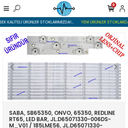
0
K KALİTELİ ÜRÜNLER STOKLARIMIZDA!...
YENİ ÜRÜNLER STOKLARDA ,
SABA, SB65350, ONVO, 65350, REDLINE
RT65, LED BAR, JL.D65071330-006DS-
M_V01 / 185LME56, JL.D65071330-