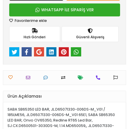
WHATSAPP İLE SİPARİŞ VER
Favorilerime ekle
Hızlı Gönderi
Güvenli Alışveriş
Ürün Açıklaması
SABA SB65350 LED BAR, JL.D65071330-006DS-M_V01 /
185LME56, JL.D65071330-006DS-M_V01 65E1, SABA SB65350
LED BAR, Onvo OV65350, Redline RT65 Led Bar,
SJ.CX.D6500501-3030DS-M, 1.14.MD650059,, JL.D65071330-