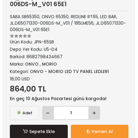
006DS-M_V01 65E1
SABA SB65350, ONVO 65350, REDLINE RT65, LED BAR,
JL.D65071330-006DS-M_V01 / 185LME56, JL.D65071330-
006DS-M_V01 65E1
Ürün Kodu:
JPN-65SB
Depo Yer Kodu:
U5-D4
Barkod:
8682798434667
Marka:
ONVO , MORİO
Kategori:
ONVO - MORİO LED TV PANEL LEDLERİ
18,00 USD
864,00 TL
En geç 10 Ağustos Pazartesi günü kargoda!
Adet
Sepete Ekle
Hemen Al