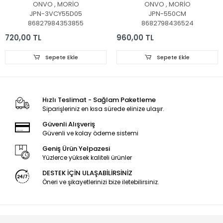
NM55350, LED BAR,
LED BAR, BACKLIGHT,
ONVO , MORİO
ONVO , MORİO
BACKLIGHT, OV55-
PANEL LEDLERİ,
JPN-3VCY55D05
JPN-550CM
9000, MORİO MR55850
JL.D550C1330-006BS-
86827984353855
8682798436524
LED BAR, CY55D05-
M_V01, LED BAR,
ZC62AG-02,
BACKLIGHT, LE-55S1,
720,00 TL
960,00 TL
303CY550033, CY-
CX550DLEDM,
55DN-2W-15V-33MA,
CX55D12-ZC62AG-04D
Sepete Ekle
Sepete Ekle
HV550QUB-F84, 3VOLT
Hızlı Teslimat - Sağlam Paketleme
Siparişleriniz en kısa sürede elinize ulaşır.
Güvenli Alışveriş
Güvenli ve kolay ödeme sistemi
Geniş Ürün Yelpazesi
Yüzlerce yüksek kaliteli ürünler
DESTEK İÇİN ULAŞABİLİRSİNİZ
Öneri ve şikayetlerinizi bize iletebilirsiniz.