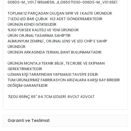
006DS-M_V01 / 185LME56, JL.D65071330-006DS-M_V01 65E1
TOPLAM 12 PARÇADAN OLUŞAN SIFIR VE 1.KALİTE ÜRÜNDÜR.
7 LEDLİ LED BAR ÇUBUK X12 ADET GÖNDERİLMEKTEDİR.
ÜRÜNÜN KENDİ GÖRSELİDİR.
%100 YÜKSEK KALİTELİ VE YENİ ÜRÜNDÜR.
ÜRÜN ORJİNAL TASARIMA SAHİPTİR.
ALİMUNYUM ZEMİNLİ , ORJİNAL LENS VE LED CHİP E SAHİP
ÜRÜNDÜR.
ÜRÜNÜN ARKASINDA TERMAL BANT BULUNMAKTADIR.
ÜRÜNÜN MONTAJI TEKNİK BİLGİ , TECRÜBE VE EKİPMAN
GEREKTİRMEKTEDİR.
UZMAN KİŞİ TARAFINDAN YAPILMASI TAVSİYE EDİLİR.
TÜM ÜRÜNLERİMİZ FABRİKASYON ARIZALARA KARŞI 6AY BİREBİR
DEĞİŞİM GARANTİLİDİR.
7LEDLİ 65İNÇ 65" 64.7CM LEDLERİ: 6VOLT 42VOLT
Garanti ve Teslimat