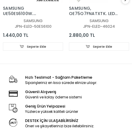
SAMSUNG
SAMSUNG,
UE50ES6100W,
QE75Q7FNATXTK, LED
SAMSUNG
BAR, BACKLIGHT, BN96-
SAMSUNG
SAMSUNG
UE50ES6140W, LED BAR,
46024A, CY-
JPN-ELED-50ES6100
JPN-ELED-46024
50NNB 3D-7032LED-
QN075FLAV3H, V8Q7-
MCPCB-L V2GE-
750SM0-R1
1.440,00 TL
2.880,00 TL
500SMA-R0, 50NNB 3D-
7032LED-MCPCB-R
Sepete Ekle
Sepete Ekle
V2GE-500SMB-R0
Hızlı Teslimat - Sağlam Paketleme
Siparişleriniz en kısa sürede elinize ulaşır.
Güvenli Alışveriş
Güvenli ve kolay ödeme sistemi
Geniş Ürün Yelpazesi
Yüzlerce yüksek kaliteli ürünler
DESTEK İÇİN ULAŞABİLİRSİNİZ
Öneri ve şikayetlerinizi bize iletebilirsiniz.