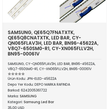
SAMSUNG, QE65Q7FNATXTK,
QE65Q8CNATXTK, LED BAR, CY-
QN065FLAV3H, LED BAR, BN96-45622A,
V8Q7-650SM0-R1, CY-XN065FLLV2H,
BN95-00061V
SAMSUNG, CY-QN065FLAV3H, LED BAR, BN96-45622A,
V8Q7-650SM0-R1, CY-XN065FLLV2H, BN95-00061V
Ürün Kodu:
JPN-ELED-45622A
Depo Yer Kodu:
DEPO MARKA RAFINDA
Barkod:
6242005361722
Marka:
SAMSUNG
Kategori:
Samsung Led Bar
35,00 USD