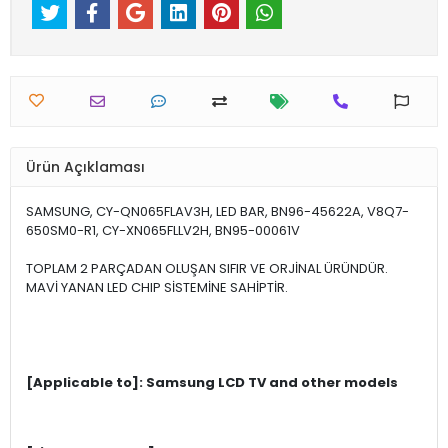
Ürün Açıklaması
SAMSUNG, CY-QN065FLAV3H, LED BAR, BN96-45622A, V8Q7-
650SM0-R1, CY-XN065FLLV2H, BN95-00061V
TOPLAM 2 PARÇADAN OLUŞAN SIFIR VE ORJİNAL ÜRÜNDÜR.
MAVİ YANAN LED CHIP SİSTEMİNE SAHİPTİR.
[Applicable to]: Samsung LCD TV and other models