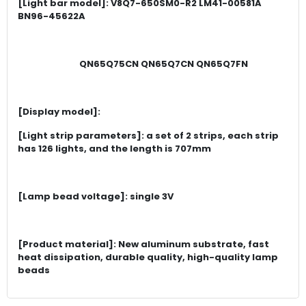
[Light bar model]: V8Q7-650SM0-R2 LM41-00581A
BN96-45622A
QN65Q75CN QN65Q7CN QN65Q7FN
[Display model]:
[Light strip parameters]: a set of 2 strips, each strip
has 126 lights, and the length is 707mm
[Lamp bead voltage]: single 3V
[Product material]: New aluminum substrate, fast
heat dissipation, durable quality, high-quality lamp
beads