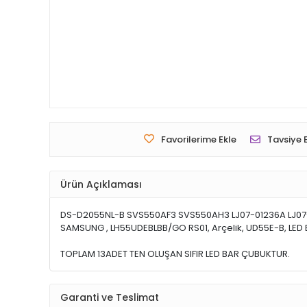
Favorilerime Ekle
Tavsiye 
Ürün Açıklaması
DS-D2055NL-B SVS550AF3 SVS550AH3 LJ07-01236A LJ07-
SAMSUNG , LH55UDEBLBB/GO RS01, Arçelik, UD55E-B, LED B
TOPLAM 13ADET TEN OLUŞAN SIFIR LED BAR ÇUBUKTUR.
Garanti ve Teslimat