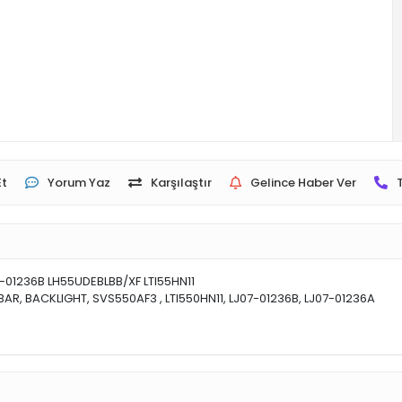
Et
Yorum Yaz
Karşılaştır
Gelince Haber Ver
01236B LH55UDEBLBB/XF LTI55HN11
AR, BACKLIGHT, SVS550AF3 , LTI550HN11, LJ07-01236B, LJ07-01236A