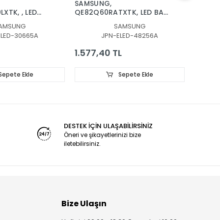
SAMSUNG,
SAMSU
XTK, , LED
QE82Q60RATXTK, LED BAR,
QE75Q6
GHT, BN96-
BACKLIGHT, BN96-
BACKLI
AMSUNG
SAMSUNG
96-30663A,
48256A, V9Q6-820SM0-
48257
ELED-30665A
JPN-ELED-48256A
A, BN96-
R0
181120,
1.577,40 TL
1.434
Sepete Ekle
Sepete Ekle
DESTEK İÇİN ULAŞABİLİRSİNİZ
Öneri ve şikayetlerinizi bize
iletebilirsiniz.
Bize Ulaşın