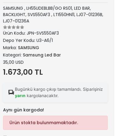
SAMSUNG , LH55UDEBLBB/GO RS01, LED BAR,
BACKLIGHT, SVS550AF3 , LTI550HN11, LJ07-01236B,
LJ07-01236A
Ürün Kodu:
JPN-SVS550AF3
Depo Yer Kodu:
U3-A6/1
Marka:
SAMSUNG
Kategori:
Samsung Led Bar
35,00 USD
1.673,00 TL
Bugünkü kargo çıkışı tamamlandı. Siparişiniz
yarın
kargolanacaktır.
Aynı gün kargoda!
Ürün stokta bulunmamaktadır.