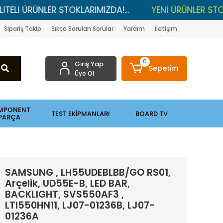
ÜRÜNLER STOKLARIMIZDA!...
YENİ ÜRÜNLER STOKLARDA
Sipariş Takip
Sıkça Sorulan Sorular
Yardım
İletişim
0
Giriş Yap
Sepetim
Üye Ol
MPONENT
TEST EKİPMANLARI
BOARD TV
PARÇA
SAMSUNG , LH55UDEBLBB/GO RS01,
Arçelik, UD55E-B, LED BAR,
BACKLIGHT, SVS550AF3 ,
LTI550HN11, LJ07-01236B, LJ07-
01236A