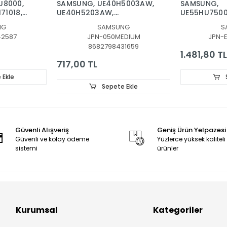
U8000,
SAMSUNG, UE40H5003AW,
SAMSUNG,
71018,
UE40H5203AW,
UE55HU7500L
587A,
UE40H5373,
BAR, BACKLI
NG
SAMSUNG
S
UE40H5303AW, LED BAR,
30662A, BN
42587
JPN-050MEDIUM
JPN-
BACKLIGHT, PANEL LEDLERİ,
BN96-30665
8682798431659
D3GE-400SMA-R2, D3GE-
30664A
1.481,80 TL
400SMB-R2
717,00 TL
 Ekle
Sepete Ekle
Güvenli Alışveriş
Geniş Ürün Yelpazesi
Güvenli ve kolay ödeme
Yüzlerce yüksek kaliteli
sistemi
ürünler
Kurumsal
Kategoriler