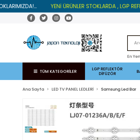
IZDA!...
YENİ ÜRÜNLER STOKLARDA , LGP REFLEKTÖRL
En Yen
LGP REFLEKTÖR
TÜM KATEGORİLER
B
DİFÜZÖR
Ana Sayfa
LED TV PANEL LEDLERİ
Samsung Led Bar