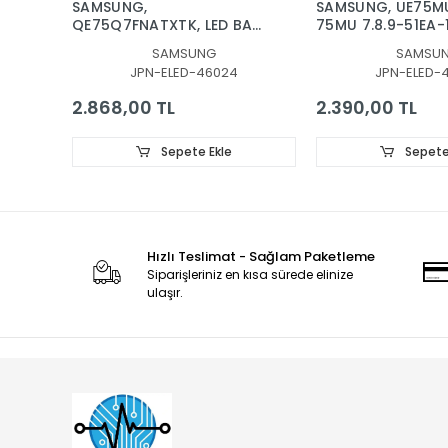
SAMSUNG,
SAMSUNG, UE75M
QE75Q7FNATXTK, LED BAR,
75MU 7.8.9-51EA-1
BACKLIGHT, BN96-
LED BAR, BN96-42
SAMSUNG
SAMSU
46024A, CY-
BN96-42588A
JPN-ELED-46024
JPN-ELED-
QN075FLAV3H, V8Q7-
750SM0-R1
2.868,00 TL
2.390,00 TL
Sepete Ekle
Sepete
Hızlı Teslimat - Sağlam Paketleme
Siparişleriniz en kısa sürede elinize
ulaşır.