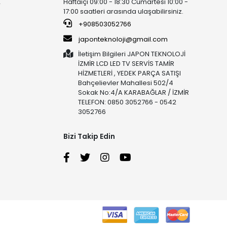
Haftaiçi 09:00 - 18:30 Cumartesi 10:00 -
r
17:00 saatleri arasında ulaşabilirsiniz.
+908503052766
japonteknoloji@gmail.com
İletişim Bilgileri JAPON TEKNOLOJİ
İZMİR LCD LED TV SERVİS TAMİR
HİZMETLERİ , YEDEK PARÇA SATIŞI
Bahçelievler Mahallesi 502/4
Sokak No:4/A KARABAĞLAR / İZMİR
TELEFON: 0850 3052766 - 0542
3052766
Bizi Takip Edin