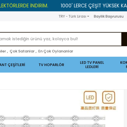
ERDE İNDİRİM.
1000' LERCE ÇEŞİT YÜKSEK KALİTELİ 
TRY - Türk Lirası
Bayilik Başvurusu
iler
,
Çok Satanlar
,
En Çok Oylananlar
LED TV PANEL
KO
ANT ÇEŞİTLERİ
TV HOPARLÖR
LEDLERİ