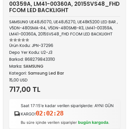
00359A, LM41-00360A, 2015SVS48_FHD
FCOM LED BACKLIGHT
SAMSUNG UE48J5070, UE48J5270, UE48K5200 LED BAR ,
V5DN-480SMA-R4, V5DN-480SMB-R3, LM41-00359A,
LM41-00360A, 2015SVS48_FHD FCOM LED BACKLIGHT
Ürün Kodu:
JPN-37296
Depo Yer Kodu:
U2-J3
Barkod:
8682798433110
Marka:
SAMSUNG
Kategori:
Samsung Led Bar
15,00 USD
717,00 TL
Saat 17:15'e kadar verilen siparişlerde: AYNI GÜN
02:02:27
KARGO!
bugün kargoda
Bu süre içinde verilen siparişler
.