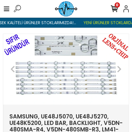
0
K KALİTELİ ÜRÜNLER STOKLARIMIZDA!...
YENİ ÜRÜNLER STOKLARDA ,
SAMSUNG, UE48J5070, UE48J5270,
UE48K5200, LED BAR, BACKLIGHT, V5DN-
480SMA-R4, V5DN-480SMB-R3, LM41-