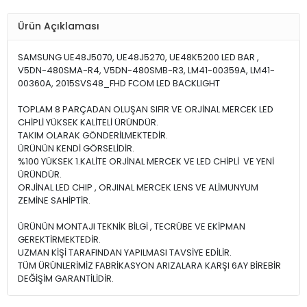
Ürün Açıklaması
SAMSUNG UE48J5070, UE48J5270, UE48K5200 LED BAR ,
V5DN-480SMA-R4, V5DN-480SMB-R3, LM41-00359A, LM41-
00360A, 2015SVS48_FHD FCOM LED BACKLIGHT
TOPLAM 8 PARÇADAN OLUŞAN SIFIR VE ORJİNAL MERCEK LED
CHİPLİ YÜKSEK KALİTELİ ÜRÜNDÜR.
TAKIM OLARAK GÖNDERİLMEKTEDİR.
ÜRÜNÜN KENDİ GÖRSELİDİR.
%100 YÜKSEK 1.KALİTE ORJİNAL MERCEK VE LED CHİPLİ VE YENİ
ÜRÜNDÜR.
ORJİNAL LED CHIP , ORJINAL MERCEK LENS VE ALİMUNYUM
ZEMİNE SAHİPTİR.
ÜRÜNÜN MONTAJI TEKNİK BİLGİ , TECRÜBE VE EKİPMAN
GEREKTİRMEKTEDİR.
UZMAN KİŞİ TARAFINDAN YAPILMASI TAVSİYE EDİLİR.
TÜM ÜRÜNLERİMİZ FABRİKASYON ARIZALARA KARŞI 6AY BİREBİR
DEĞİŞİM GARANTİLİDİR.