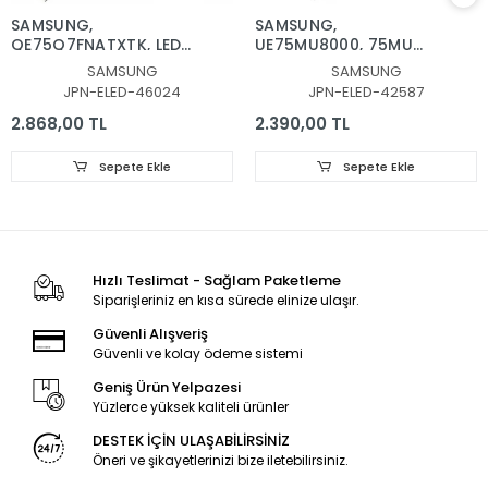
SAMSUNG,
SAMSUNG,
QE75Q7FNATXTK, LED
UE75MU8000, 75MU
BAR, BACKLIGHT, BN96-
7.8.9-51EA-171018, LED
SAMSUNG
SAMSUNG
46024A, CY-
BAR, BN96-42587A,
JPN-ELED-46024
JPN-ELED-42587
QN075FLAV3H, V8Q7-
BN96-42588A
750SM0-R1
2.868,00 TL
2.390,00 TL
Sepete Ekle
Sepete Ekle
Hızlı Teslimat - Sağlam Paketleme
Siparişleriniz en kısa sürede elinize ulaşır.
Güvenli Alışveriş
Güvenli ve kolay ödeme sistemi
Geniş Ürün Yelpazesi
Yüzlerce yüksek kaliteli ürünler
DESTEK İÇİN ULAŞABİLİRSİNİZ
Öneri ve şikayetlerinizi bize iletebilirsiniz.