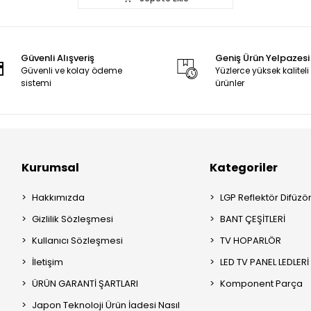
Güvenli Alışveriş
Geniş Ürün Yelpazesi
Güvenli ve kolay ödeme
Yüzlerce yüksek kaliteli
sistemi
ürünler
Kurumsal
Kategoriler
Hakkımızda
LGP Reflektör Difüzö
Gizlilik Sözleşmesi
BANT ÇEŞİTLERİ
Kullanıcı Sözleşmesi
TV HOPARLÖR
İletişim
LED TV PANEL LEDLERİ
ÜRÜN GARANTİ ŞARTLARI
Komponent Parça
Japon Teknoloji Ürün İadesi Nasıl