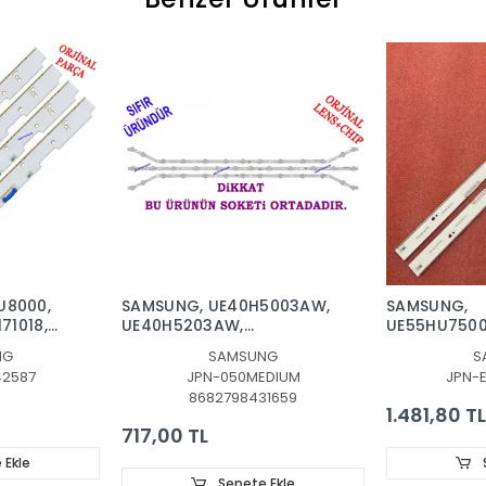
U8000,
SAMSUNG, UE40H5003AW,
SAMSUNG,
71018,
UE40H5203AW,
UE55HU7500L
587A,
UE40H5373,
BAR, BACKLI
NG
SAMSUNG
S
UE40H5303AW, LED BAR,
30662A, BN
42587
JPN-050MEDIUM
JPN-
BACKLIGHT, PANEL LEDLERİ,
BN96-30665
8682798431659
D3GE-400SMA-R2, D3GE-
30664A
1.481,80 TL
400SMB-R2
717,00 TL
 Ekle
Sepete Ekle