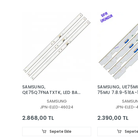
SAMSUNG,
SAMSUNG, UE75M
QE75Q7FNATXTK, LED BAR,
75MU 7.8.9-51EA-1
BACKLIGHT, BN96-
LED BAR, BN96-42
SAMSUNG
SAMSU
46024A, CY-
BN96-42588A
JPN-ELED-46024
JPN-ELED-
QN075FLAV3H, V8Q7-
750SM0-R1
2.868,00 TL
2.390,00 TL
Sepete Ekle
Sepete