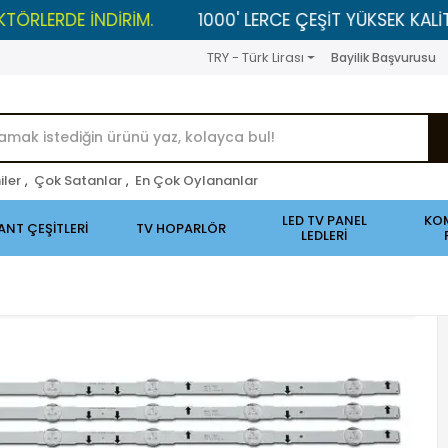
E İNDİRİM.
1000' LERCE ÇEŞİT YÜKSEK KALİTELİ ÜRÜN
TRY - Türk Lirası
Bayilik Başvurusu
iler
,
Çok Satanlar
,
En Çok Oylananlar
LED TV PANEL
KO
ANT ÇEŞİTLERİ
TV HOPARLÖR
LEDLERİ