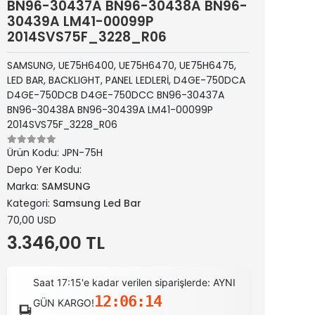
BN96-30437A BN96-30438A BN96-
30439A LM41-00099P
2014SVS75F_3228_R06
SAMSUNG, UE75H6400, UE75H6470, UE75H6475,
LED BAR, BACKLIGHT, PANEL LEDLERİ, D4GE-750DCA
D4GE-750DCB D4GE-750DCC BN96-30437A
BN96-30438A BN96-30439A LM41-00099P
2014SVS75F_3228_R06
Ürün Kodu:
JPN-75H
Depo Yer Kodu:
Marka:
SAMSUNG
Kategori:
Samsung Led Bar
70,00 USD
3.346,00 TL
Saat 17:15'e kadar verilen siparişlerde: AYNI
12:06:13
GÜN KARGO!