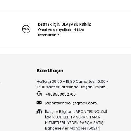
DESTEK İÇİN ULAŞABİLİRSİNİZ
Öneri ve şikayetlerinizi bize
iletebilirsiniz.
Bize Ulaşın
Haftaiçi 09:00 - 18:30 Cumartesi 10:00 -
r
17:00 saatleri arasında ulaşabilirsiniz.
+908503052766
japonteknoloji@gmail.com
İletişim Bilgileri JAPON TEKNOLOJİ
İZMİR LCD LED TV SERVİS TAMİR
HİZMETLERİ , YEDEK PARÇA SATIŞI
Bahçelievler Mahallesi 502/4