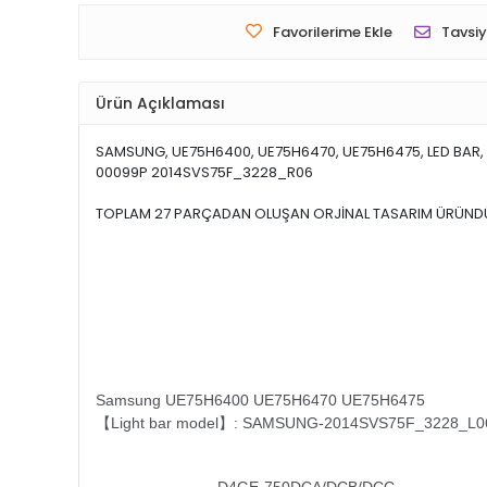
Favorilerime Ekle
Tavsiy
Ürün Açıklaması
SAMSUNG, UE75H6400, UE75H6470, UE75H6475, LED BAR
00099P 2014SVS75F_3228_R06
TOPLAM 27 PARÇADAN OLUŞAN ORJİNAL TASARIM ÜRÜND
Samsung UE75H6400 UE75H6470 UE75H6475
【Light bar model】: SAMSUNG-2014SVS75F_3228_L0