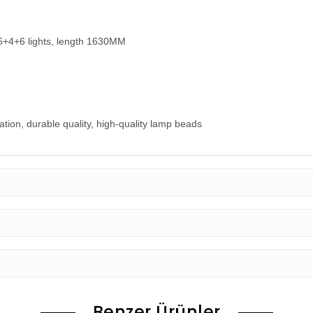
 6+4+6 lights, length 1630MM
ation, durable quality, high-quality lamp beads
Benzer Ürünler