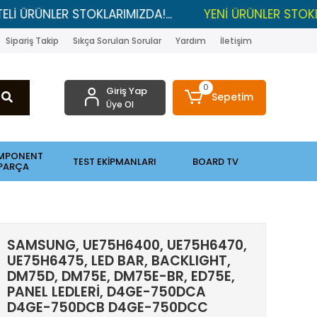
LER STOKLARIMIZDA!...
YENİ ÜRÜNLER STOKLARDA , L
Sipariş Takip
Sıkça Sorulan Sorular
Yardım
İletişim
0
Giriş Yap
Sepetim
Üye Ol
MPONENT
TEST EKİPMANLARI
BOARD TV
PARÇA
SAMSUNG, UE75H6400, UE75H6470,
UE75H6475, LED BAR, BACKLIGHT,
DM75D, DM75E, DM75E-BR, ED75E,
PANEL LEDLERİ, D4GE-750DCA
D4GE-750DCB D4GE-750DCC