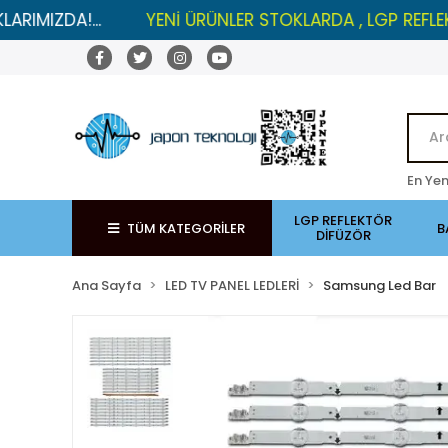
!...
YENİ ÜRÜNLER STOKLARDA , LGP REFLEKTÖRLERD
En Yen
LGP REFLEKTÖR
TÜM KATEGORİLER
B
DİFÜZÖR
Ana Sayfa
LED TV PANEL LEDLERİ
Samsung Led Bar