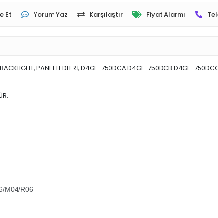
e Et
Yorum Yaz
Karşılaştır
Fiyat Alarmı
Tel
, BACKLIGHT, PANEL LEDLERİ, D4GE-750DCA D4GE-750DCB D4GE-750D
ÜR.
6/M04/R06