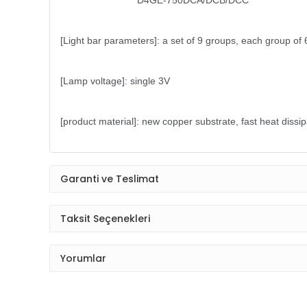
D4GE-750DCA/DCB/DCC
[Light bar parameters]: a set of 9 groups, each group of
[Lamp voltage]: single 3V
[product material]: new copper substrate, fast heat dissip
Garanti ve Teslimat
Taksit Seçenekleri
Yorumlar