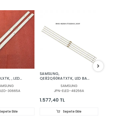
SAMSUNG,
SAMSU
XTK, , LED
QE82Q60RATXTK, LED BAR,
QE75Q6
GHT, BN96-
BACKLIGHT, BN96-
BACKLI
AMSUNG
SAMSUNG
96-30663A,
48256A, V9Q6-820SM0-
48257
ELED-30665A
JPN-ELED-48256A
A, BN96-
R0
181120,
1.577,40 TL
1.434
Sepete Ekle
Sepete Ekle