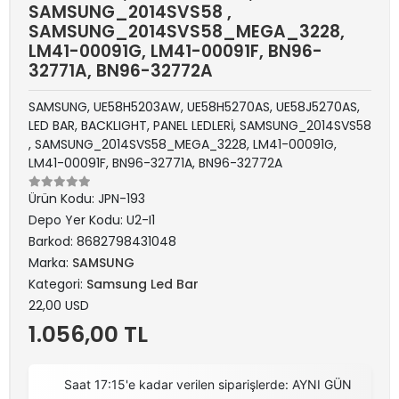
SAMSUNG_2014SVS58 ,
SAMSUNG_2014SVS58_MEGA_3228,
LM41-00091G, LM41-00091F, BN96-
32771A, BN96-32772A
SAMSUNG, UE58H5203AW, UE58H5270AS, UE58J5270AS,
LED BAR, BACKLIGHT, PANEL LEDLERİ, SAMSUNG_2014SVS58
, SAMSUNG_2014SVS58_MEGA_3228, LM41-00091G,
LM41-00091F, BN96-32771A, BN96-32772A
Ürün Kodu:
JPN-193
Depo Yer Kodu:
U2-I1
Barkod:
8682798431048
Marka:
SAMSUNG
Kategori:
Samsung Led Bar
22,00 USD
1.056,00 TL
Saat 17:15'e kadar verilen siparişlerde: AYNI GÜN