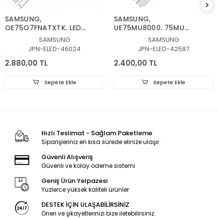
SAMSUNG,
SAMSUNG,
QE75Q7FNATXTK, LED
UE75MU8000, 75MU
BAR, BACKLIGHT, BN96-
7.8.9-51EA-171018, LED
SAMSUNG
SAMSUNG
46024A, CY-
BAR, BN96-42587A,
JPN-ELED-46024
JPN-ELED-42587
QN075FLAV3H, V8Q7-
BN96-42588A
750SM0-R1
2.880,00 TL
2.400,00 TL
Sepete Ekle
Sepete Ekle
Hızlı Teslimat - Sağlam Paketleme
Siparişleriniz en kısa sürede elinize ulaşır.
Güvenli Alışveriş
Güvenli ve kolay ödeme sistemi
Geniş Ürün Yelpazesi
Yüzlerce yüksek kaliteli ürünler
DESTEK İÇİN ULAŞABİLİRSİNİZ
Öneri ve şikayetlerinizi bize iletebilirsiniz.