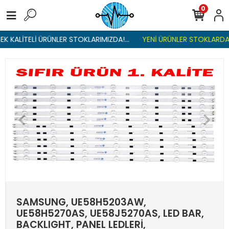
0
 KALİTELİ ÜRÜNLER STOKLARIMIZDA!...
YENİ ÜRÜNLER STOKLARDA ,
SAMSUNG, UE58H5203AW,
UE58H5270AS, UE58J5270AS, LED BAR,
BACKLIGHT, PANEL LEDLERİ,