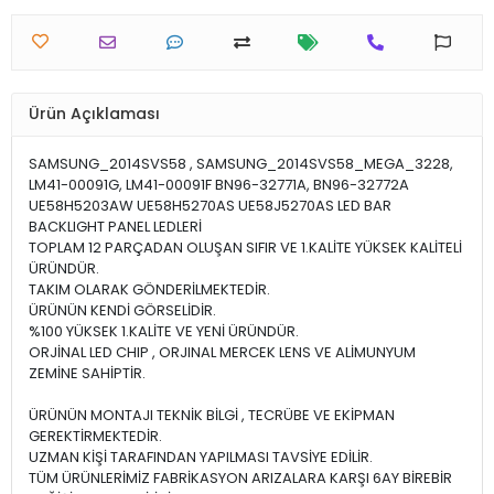
Ürün Açıklaması
SAMSUNG_2014SVS58 , SAMSUNG_2014SVS58_MEGA_3228,
LM41-00091G, LM41-00091F BN96-32771A, BN96-32772A
UE58H5203AW UE58H5270AS UE58J5270AS LED BAR
BACKLIGHT PANEL LEDLERİ
TOPLAM 12 PARÇADAN OLUŞAN SIFIR VE 1.KALİTE YÜKSEK KALİTELİ
ÜRÜNDÜR.
TAKIM OLARAK GÖNDERİLMEKTEDİR.
ÜRÜNÜN KENDİ GÖRSELİDİR.
%100 YÜKSEK 1.KALİTE VE YENİ ÜRÜNDÜR.
ORJİNAL LED CHIP , ORJINAL MERCEK LENS VE ALİMUNYUM
ZEMİNE SAHİPTİR.
ÜRÜNÜN MONTAJI TEKNİK BİLGİ , TECRÜBE VE EKİPMAN
GEREKTİRMEKTEDİR.
UZMAN KİŞİ TARAFINDAN YAPILMASI TAVSİYE EDİLİR.
TÜM ÜRÜNLERİMİZ FABRİKASYON ARIZALARA KARŞI 6AY BİREBİR