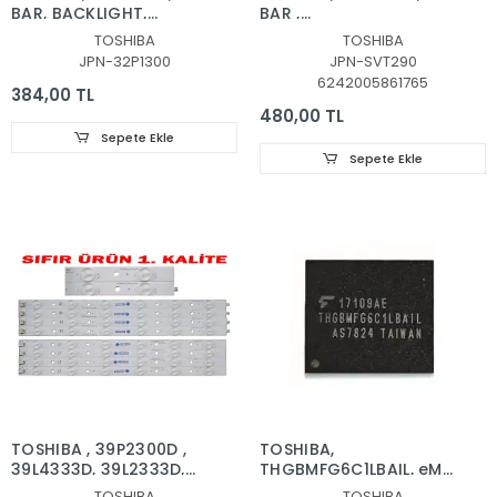
BAR, BACKLIGHT,
BAR ,
SVT320AF5 _ P1300 _
SVT290A05_P1300_6LED
TOSHIBA
TOSHIBA
6LED _ REV03 _ 130402
, SVT290A05 P1300
JPN-32P1300
JPN-SVT290
- 6 LEDLİ, 32P1300,
6LED REV03 LED
6242005861765
32P1400VT, 32P1400VE,
Backlight
384,00 TL
32P1400D, 32P2400VT,
480,00 TL
TV LED BAR
Sepete Ekle
Sepete Ekle
TOSHIBA , 39P2300D ,
TOSHIBA,
39L4333D, 39L2333D,
THGBMFG6C1LBAIL, eMMC,
SVT390A05_L_REV3.0_121114
BGA153, 8GB
TOSHIBA
TOSHIBA