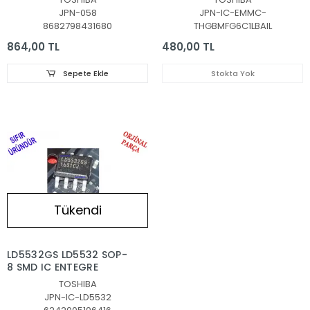
,
JPN-058
JPN-IC-EMMC-
SVT390A05_R_REV3.0_121114
8682798431680
THGBMFG6C1LBAIL
LED BAR BACKLIGHT
864,00 TL
480,00 TL
Sepete Ekle
Stokta Yok
Tükendi
LD5532GS LD5532 SOP-
8 SMD IC ENTEGRE
TOSHIBA
JPN-IC-LD5532