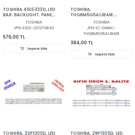
TOSHIBA 40L5333D, LED
TOSHIBA,
BAR, BACKLIGHT, PANEL
THGBM5G5A1JBAIR,
LEDLERİ, SAMSUNG,
4GB, EMMC, ENTEGRE,
TOSHIBA
TOSHIBA
2013TSB40 7020 60
4096KB
JPN-ELED-2013TSB40
JPN-IC-EMMC-
REV1.0 B TYPE
THGBM5G5A1JBAIR
576,00 TL
384,00 TL
Sepete Ekle
Sepete Ekle
TOSHIBA, 32P1300D, LED
TOSHIBA, 29P1300D, LED