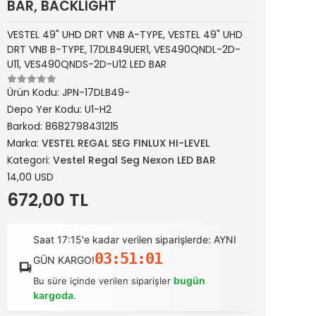
BAR, BACKLIGHT
VESTEL 49" UHD DRT VNB A-TYPE, VESTEL 49" UHD
DRT VNB B-TYPE, 17DLB49UER1, VES490QNDL-2D-
U11, VES490QNDS-2D-U12 LED BAR
Ürün Kodu:
JPN-17DLB49-
Depo Yer Kodu:
U1-H2
Barkod:
8682798431215
Marka:
VESTEL REGAL SEG FINLUX HI-LEVEL
Kategori:
Vestel Regal Seg Nexon LED BAR
14,00 USD
672,00 TL
Saat 17:15'e kadar verilen siparişlerde: AYNI
03:51:00
GÜN KARGO!
bugün
Bu süre içinde verilen siparişler
kargoda
.