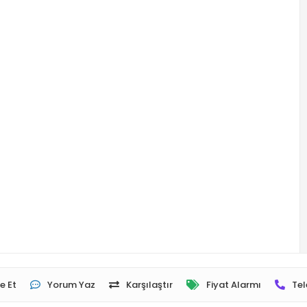
e Et
Yorum Yaz
Karşılaştır
Fiyat Alarmı
Tel