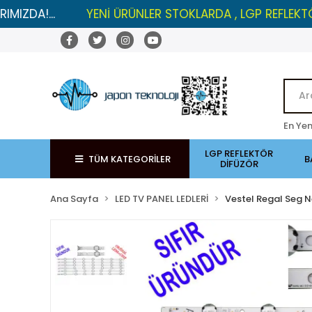
YENİ ÜRÜNLER STOKLARDA , LGP REFLEKTÖRLERDE İN
En Yen
LGP REFLEKTÖR
TÜM KATEGORİLER
B
DİFÜZÖR
Ana Sayfa
LED TV PANEL LEDLERİ
Vestel Regal Seg N