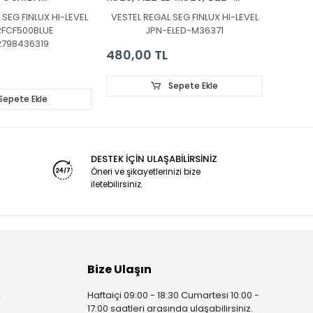
, 50QL5D63DT,
LB-X320, 22VT5012,
BAR, T
 SEG FINLUX HI-LEVEL
VESTEL REGAL SEG FINLUX HI-LEVEL
VESTEL
7UQ, QLED,
22FA5100P, 22PF5021B,
48TU60
RFCF500BLUE
JPN-ELED-M36371
SHIBA,
T215HVN01,, LED BAR
FINLUX
2798436319
 QLED, LED
BACKLIGHT
480,00 TL
HT, RF-
672,0
0-0901 A1,
8SF30-0901
Sepete Ekle
Sepete Ekle
DESTEK İÇİN ULAŞABİLİRSİNİZ
Öneri ve şikayetlerinizi bize
iletebilirsiniz.
Bize Ulaşın
Haftaiçi 09:00 - 18:30 Cumartesi 10:00 -
r
17:00 saatleri arasında ulaşabilirsiniz.