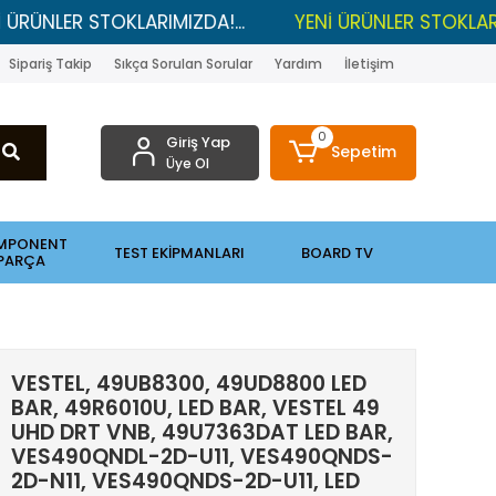
STOKLARIMIZDA!...
YENİ ÜRÜNLER STOKLARDA , LGP R
Sipariş Takip
Sıkça Sorulan Sorular
Yardım
İletişim
0
Giriş Yap
Sepetim
Üye Ol
MPONENT
TEST EKİPMANLARI
BOARD TV
PARÇA
VESTEL, 49UB8300, 49UD8800 LED
BAR, 49R6010U, LED BAR, VESTEL 49
UHD DRT VNB, 49U7363DAT LED BAR,
VES490QNDL-2D-U11, VES490QNDS-
2D-N11, VES490QNDS-2D-U11, LED