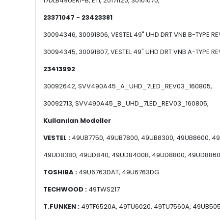
17DLB49UER1-B, ETI, 20171120, 30101070,
23371047 - 23423381
30094346, 30091806, VESTEL 49" UHD DRT VNB B-TYPE REV
30094345, 30091807, VESTEL 49" UHD DRT VNB A-TYPE RE
23413992
30092642, SVV490A45_A_UHD_7LED_REV03_160805,
30092713, SVV490A45_B_UHD_7LED_REV03_160805,
Kullanılan Modeller
VESTEL :
49UB7750, 49UB7800, 49UB8300, 49UB8600, 4
49UD8380, 49UD840, 49UD8400B, 49UD8800, 49UD886
TOSHIBA :
49U6763DAT, 49U6763DG
TECHWOOD :
49TWS217
T.FUNKEN :
49TF6520A, 49TU6020, 49TU7560A, 49UB505