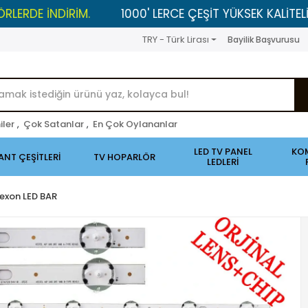
DİRİM.
1000' LERCE ÇEŞİT YÜKSEK KALİTELİ ÜRÜNLER 
TRY - Türk Lirası
Bayilik Başvurusu
iler
,
Çok Satanlar
,
En Çok Oylananlar
LED TV PANEL
KO
ANT ÇEŞİTLERİ
TV HOPARLÖR
LEDLERİ
exon LED BAR