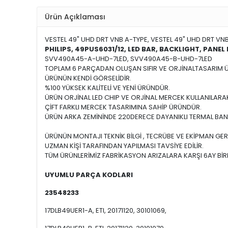
Ürün Açıklaması
VESTEL 49" UHD DRT VNB A-TYPE, VESTEL 49" UHD DRT V
PHILIPS, 49PUS6031/12, LED BAR, BACKLIGHT, PANEL 
SVV490A45-A-UHD-7LED, SVV490A45-B-UHD-7LED
TOPLAM 6 PARÇADAN OLUŞAN SIFIR VE ORJİNALTASARIM 
ÜRÜNÜN KENDİ GÖRSELİDİR.
%100 YÜKSEK KALİTELİ VE YENİ ÜRÜNDÜR.
ÜRÜN ORJİNAL LED CHIP VE ORJİNAL MERCEK KULLANILARAK
ÇİFT FARKLI MERCEK TASARIMINA SAHİP ÜRÜNDÜR.
ÜRÜN ARKA ZEMİNİNDE 220DERECE DAYANIKLI TERMAL BANT
ÜRÜNÜN MONTAJI TEKNİK BİLGİ , TECRÜBE VE EKİPMAN GER
UZMAN KİŞİ TARAFINDAN YAPILMASI TAVSİYE EDİLİR.
TÜM ÜRÜNLERİMİZ FABRİKASYON ARIZALARA KARŞI 6AY BİRE
UYUMLU PARÇA KODLARI
23548233
17DLB49UER1-A, ETI, 20171120, 30101069,