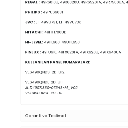
REGAL :
49R6010U, 49R6020U, 49R6520FA, 49R7560UA, 
PHILIPS :
49PUS6031
JVC :
LT-49VU73T, LT-49VU73K
HITACHI :
49HT1700UD
HI-LEVEL:
49HL660, 49UHL650
FINLUX :
49FU610, 49FX620FA, 49FX620U, 49FX640UA
KULLANILAN PANEL NUMARALARI:
VES490QNDS-2D-U12
VES490QNDL-2D-U11
JL.D49071330-078AS-M_V02
VDP490UNDL-2D-U11
Garanti ve Teslimat