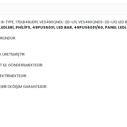
NB B-TYPE, 17DLB49UER1, VES490QNDL-2D-U11, VES490QNDS-2D-U12 LED 
LEDLERİ, PHİLİPS, 49PUS6031, LED BAR, 49PUS6031/60, PANEL LEDL
ÜRÜNDÜR.
 ÜRETİLMİŞTİR.
 İLE GÖNDERİLMEKTEDİR.
EKTİRMEKTEDİR.
BİR DEĞİŞİM GARANTİLİDİR.