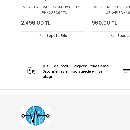
JL.D430B1330-078AS-
7020PKG 60EA RE
VESTEL REGAL SEG FINLUX HI-LEVEL
VESTEL REGAL SEG FI
M_V04, JL.D430B1330-
131219, 30080939
JPN-23836973
JPN-ELED-4
078BS-M_V03,
30108746CA11 ,
2.496,00 TL
960,00 TL
30108747CB11
Sepete Ekle
Sepete
Hızlı Teslimat - Sağlam Paketleme
Siparişleriniz en kısa sürede elinize
ulaşır.