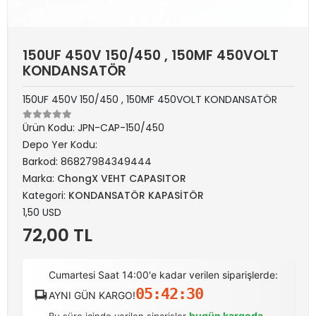
150UF 450V 150/450 , 150MF 450VOLT
KONDANSATÖR
150UF 450V 150/450 , 150MF 450VOLT KONDANSATÖR
Ürün Kodu:
JPN-CAP-150/450
Depo Yer Kodu:
Barkod:
86827984349444
Marka:
ChongX VEHT CAPASITOR
Kategori:
KONDANSATÖR KAPASİTÖR
1,50 USD
72,00 TL
Cumartesi Saat 14:00'e kadar verilen siparişlerde:
05:42:30
AYNI GÜN KARGO!
bugün kargoda
Bu süre içinde verilen siparişler
.