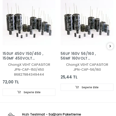
150UF 450V 150/450 ,
56UF 160V 56/160 ,
150MF 450VOLT
56MF 160VOLT
KONDANSATÖR
KONDANSATÖR
ChongX VEHT CAPASITOR
ChongX VEHT CAPASITOR
JPN-CAP-150/450
JPN-CAP-56/160
86827984349444
25,44 TL
72,00 TL
Sepete Ekle
Sepete Ekle
Hızlı Teslimat - Sağlam Paketleme