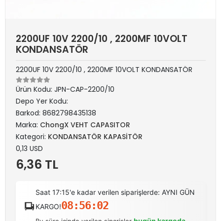
2200UF 10V 2200/10 , 2200MF 10VOLT
KONDANSATÖR
2200UF 10V 2200/10 , 2200MF 10VOLT KONDANSATÖR
Ürün Kodu:
JPN-CAP-2200/10
Depo Yer Kodu:
Barkod:
8682798435138
Marka:
ChongX VEHT CAPASITOR
Kategori:
KONDANSATÖR KAPASİTÖR
0,13 USD
6,36 TL
Saat 17:15'e kadar verilen siparişlerde: AYNI GÜN
08:56:02
KARGO!
bugün kargoda
Bu süre içinde verilen siparişler
.