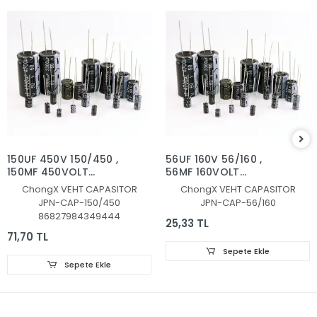
150UF 450V 150/450 ,
56UF 160V 56/160 ,
150MF 450VOLT
56MF 160VOLT
KONDANSATÖR
KONDANSATÖR
ChongX VEHT CAPASITOR
ChongX VEHT CAPASITOR
JPN-CAP-150/450
JPN-CAP-56/160
86827984349444
25,33 TL
71,70 TL
Sepete Ekle
Sepete Ekle