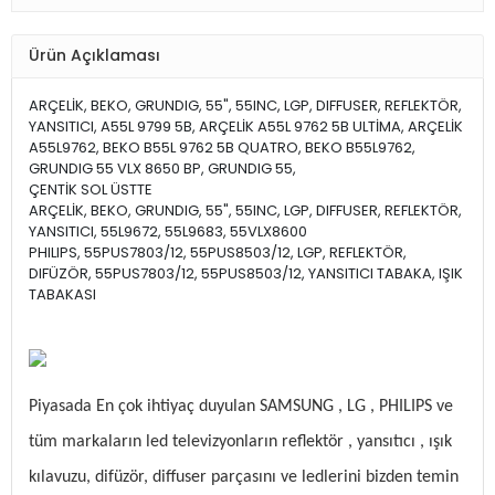
Ürün Açıklaması
ARÇELİK, BEKO, GRUNDIG, 55", 55INC, LGP, DIFFUSER, REFLEKTÖR,
YANSITICI, A55L 9799 5B, ARÇELİK A55L 9762 5B ULTİMA, ARÇELİK
A55L9762, BEKO B55L 9762 5B QUATRO, BEKO B55L9762,
GRUNDIG 55 VLX 8650 BP, GRUNDIG 55,
ÇENTİK SOL ÜSTTE
ARÇELİK, BEKO, GRUNDIG, 55", 55INC, LGP, DIFFUSER, REFLEKTÖR,
YANSITICI, 55L9672, 55L9683, 55VLX8600
PHILIPS, 55PUS7803/12, 55PUS8503/12, LGP, REFLEKTÖR,
DIFÜZÖR, 55PUS7803/12, 55PUS8503/12, YANSITICI TABAKA, IŞIK
TABAKASI
Piyasada En çok ihtiyaç duyulan SAMSUNG , LG , PHILIPS ve
tüm markaların led televizyonların reflektör , yansıtıcı , ışık
kılavuzu, difüzör, diffuser parçasını ve ledlerini bizden temin