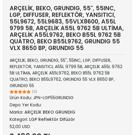
ARÇELİK, BEKO, GRUNDIG, 55", 55INC,
LGP, DIFFUSER, REFLEKTÖR, YANSITICI,
55L9672, 55L9683, 55VLX8600, A55L
9799 5B, ARÇELİK A55L 9762 5B ULTİMA,
ARÇELİK A55L9762, BEKO B55L 9762 5B
QUATRO, BEKO B55L9762, GRUNDIG 55
VLX 8650 BP, GRUNDIG 55
ARÇELİK, BEKO, GRUNDIG, 55", 55INC, LGP, DIFFUSER,
REFLEKTÖR, YANSITICI, A55L 9799 5B, ARÇELİK A55L 9762
5B ULTİMA, ARÇELİK A55L9762, BEKO B55L 9762 5B
QUATRO, BEKO B55L9762, GRUNDIG 55 VLX 8650 BP,
GRUNDIG 55
(3)
Ürün Kodu:
JPN-LGP55GRUNDIG
Depo Yer Kodu:
Marka:
ARÇELİK BEKO GRUNDIG
Kategori:
LGP Reflektör Difüzör
52,00 USD