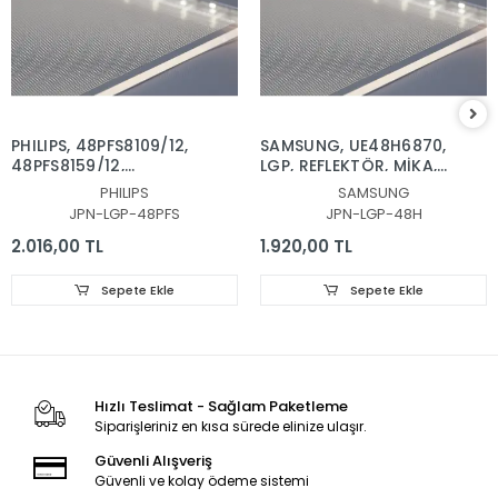
PHILIPS, 48PFS8109/12,
SAMSUNG, UE48H6870,
48PFS8159/12,
LGP, REFLEKTÖR, MİKA,
REFLEKTOR, DİFÜZÖR,
DİFÜZÖR,VH80-
PHILIPS
SAMSUNG
LGP, BACKLIGHT PLEKSİ,
480SMA-R2, VH80-
JPN-LGP-48PFS
JPN-LGP-48H
IŞIK YANSITICI TABAKA
480SMB-R2, BN96-
30655A, BN96-30654A,
2.016,00 TL
1.920,00 TL
CY-VH048CSLV1H, LGP
PLEKSİ
Sepete Ekle
Sepete Ekle
Hızlı Teslimat - Sağlam Paketleme
Siparişleriniz en kısa sürede elinize ulaşır.
Güvenli Alışveriş
Güvenli ve kolay ödeme sistemi