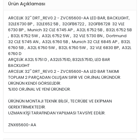
Ürün Açıklaması
ARCELIK 32'' DRT_REV0.2 - ZVC65600-AA LED BAR, BACKLIGHT,
32LE6730 BP , 32LE652 5B , 32GFB6722 , 32GFB6728 32 VLE
6730 BP , Munich 32 CLE 6745 AP , A32L 6752 5B , B32L 6752 5B
, B32L 6752 5W , A32L 6752 5W , 32 VLE 5730 BN , Dortmund
32 CLE 5745 AN , A32L 6760 5B , Munich 32 CLE 6845 AP , B32L
6760 5B , A32L 6760 5W , B32L 6760 5W , 32 VLE 6830 BP, A32L
6760 D
ARÇELİK A32L 5751 D , A32L5751D, B32L5751D, LED BAR
BACKLIGHT
ARCELIK 32'' DRT_REV0.2 - ZVC65600-AA LED BAR TAKIMI
TOPLAM 2 PARÇADAN OLUŞAN SIFIR VE ORJİNAL ÜRÜNDÜR.
ÜRÜNÜN KENDİ GÖRSELİDİR.
%100 ORJİNAL VE YENİ ÜRÜNDÜR.
ÜRÜNÜN MONTAJI TEKNİK BİLGİ , TECRÜBE VE EKİPMAN
GEREKTİRMEKTEDİR.
UZMAN KİŞİ TARAFINDAN YAPILMASI TAVSİYE EDİLİR.
ZNX65600-AA