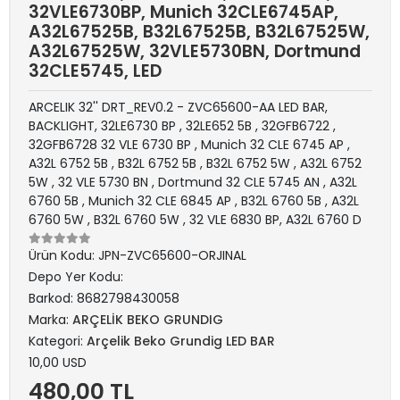
32VLE6730BP, Munich 32CLE6745AP,
A32L67525B, B32L67525B, B32L67525W,
A32L67525W, 32VLE5730BN, Dortmund
32CLE5745, LED
ARCELIK 32'' DRT_REV0.2 - ZVC65600-AA LED BAR,
BACKLIGHT, 32LE6730 BP , 32LE652 5B , 32GFB6722 ,
32GFB6728 32 VLE 6730 BP , Munich 32 CLE 6745 AP ,
A32L 6752 5B , B32L 6752 5B , B32L 6752 5W , A32L 6752
5W , 32 VLE 5730 BN , Dortmund 32 CLE 5745 AN , A32L
6760 5B , Munich 32 CLE 6845 AP , B32L 6760 5B , A32L
6760 5W , B32L 6760 5W , 32 VLE 6830 BP, A32L 6760 D
Ürün Kodu:
JPN-ZVC65600-ORJINAL
Depo Yer Kodu:
Barkod:
8682798430058
Marka:
ARÇELİK BEKO GRUNDIG
Kategori:
Arçelik Beko Grundig LED BAR
10,00 USD
480,00 TL