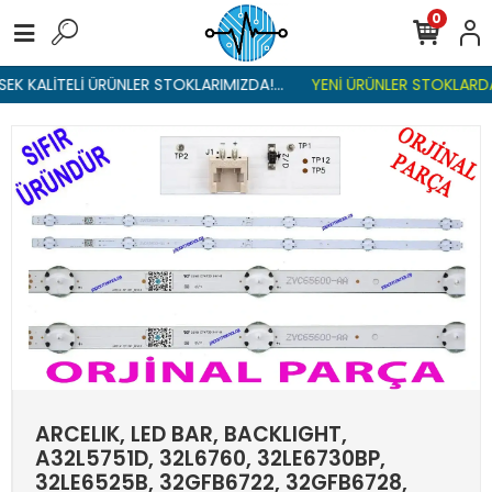
0
K KALİTELİ ÜRÜNLER STOKLARIMIZDA!...
YENİ ÜRÜNLER STOKLARDA ,
ARCELIK, LED BAR, BACKLIGHT,
A32L5751D, 32L6760, 32LE6730BP,
32LE6525B, 32GFB6722, 32GFB6728,