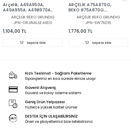
Arçelik, A49A950A,
ARÇELİK A75A870G,
A49A955A, A49B970A
BEKO B75A870G,
LED BAR, Beko,
GRUNDIG, 75GEU8910G,
ARÇELİK BEKO GRUNDIG
ARÇELİK BEKO GRUNDIG
B49B970A, B49A955A,
LED BAR, SW75D15L-
JPN-ORJINALSE49D11
JPN-SW75D15
B49A950A, LED BAR,
ZC66AG-05D,
Grundig, 49GEU8955B,
303SW750036D 8 LEDLİ,
1.104,00 TL
1.776,00 TL
49GEU8950B,
SW75D15R-ZC66AG-
49GEU8965B,
05D 303SW750037D 7
Sepete Ekle
Sepete Ekle
49GFU8960B,
LEDLİ
49GFU8965B,
49VLX777LDL,
49GEU890, LED BAR,
SE49D11L,R-ZC29AG-
05, LM41-00977A,
Hızlı Teslimat - Sağlam Paketleme
00978A,
Siparişleriniz en kısa sürede elinize ulaşır.
L4_OPTIMUS_D9_CDM_L0
Güvenli Alışveriş
Güvenli ve kolay ödeme sistemi
Geniş Ürün Yelpazesi
Yüzlerce yüksek kaliteli ürünler
DESTEK İÇİN ULAŞABİLİRSİNİZ
Öneri ve şikayetlerinizi bize iletebilirsiniz.