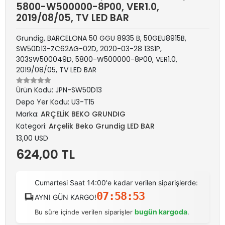
5800-W500000-8P00, VER1.0,
2019/08/05, TV LED BAR
Grundig, BARCELONA 50 GGU 8935 B, 50GEU8915B,
SW50D13-ZC62AG-02D, 2020-03-28 13S1P,
303SW500049D, 5800-W500000-8P00, VER1.0,
2019/08/05, TV LED BAR
Ürün Kodu:
JPN-SW50D13
Depo Yer Kodu:
U3-T15
Marka:
ARÇELİK BEKO GRUNDIG
Kategori:
Arçelik Beko Grundig LED BAR
13,00 USD
624,00 TL
Cumartesi Saat 14:00'e kadar verilen siparişlerde:
07:58:53
AYNI GÜN KARGO!
bugün kargoda
Bu süre içinde verilen siparişler
.