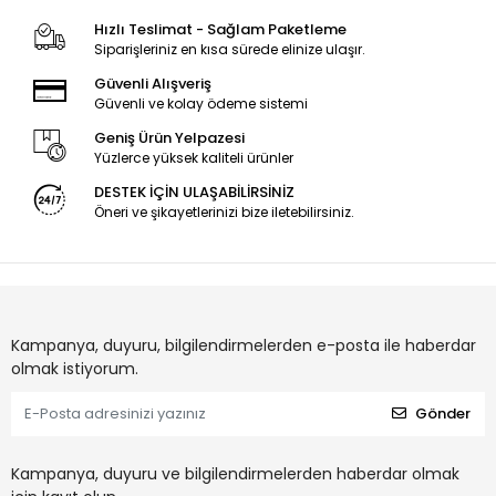
32VLE5730BN,
SE49D11L,R-ZC29AG-
Dortmund 32CLE5745,
05, LM41-00977A,
Hızlı Teslimat - Sağlam Paketleme
LED
00978A,
Siparişleriniz en kısa sürede elinize ulaşır.
L4_OPTIMUS_D9_CDM_L0
Güvenli Alışveriş
Güvenli ve kolay ödeme sistemi
Geniş Ürün Yelpazesi
Yüzlerce yüksek kaliteli ürünler
DESTEK İÇİN ULAŞABİLİRSİNİZ
Öneri ve şikayetlerinizi bize iletebilirsiniz.
Kampanya, duyuru, bilgilendirmelerden e-posta ile haberdar
olmak istiyorum.
Gönder
Kampanya, duyuru ve bilgilendirmelerden haberdar olmak