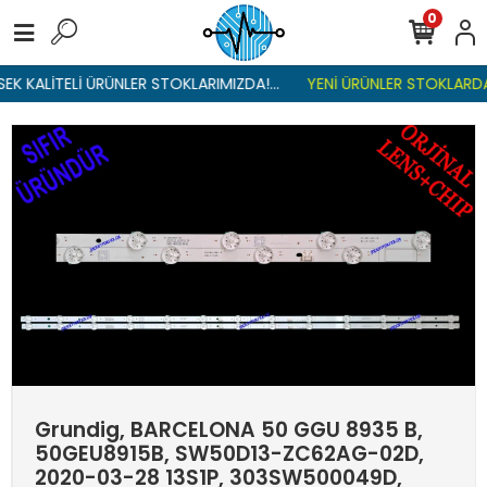
0
K KALİTELİ ÜRÜNLER STOKLARIMIZDA!...
YENİ ÜRÜNLER STOKLARDA ,
Grundig, BARCELONA 50 GGU 8935 B,
50GEU8915B, SW50D13-ZC62AG-02D,
2020-03-28 13S1P, 303SW500049D,