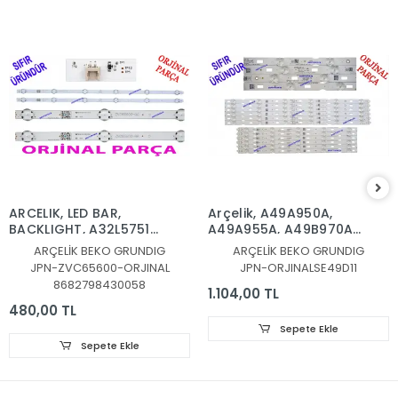
ARCELIK, LED BAR,
Arçelik, A49A950A,
BACKLIGHT, A32L5751D,
A49A955A, A49B970A
32L6760, 32LE6730BP,
LED BAR, Beko,
ARÇELİK BEKO GRUNDIG
ARÇELİK BEKO GRUNDIG
32LE6525B,
B49B970A, B49A955A,
JPN-ZVC65600-ORJINAL
JPN-ORJINALSE49D11
32GFB6722,
B49A950A, LED BAR,
8682798430058
32GFB6728,
Grundig, 49GEU8955B,
1.104,00 TL
32VLE6730BP, Munich
49GEU8950B,
480,00 TL
32CLE6745AP,
49GEU8965B,
Sepete Ekle
A32L67525B,
49GFU8960B,
Sepete Ekle
B32L67525B,
49GFU8965B,
B32L67525W,
49VLX777LDL,
A32L67525W,
49GEU890, LED BAR,