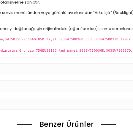
otansiyeline sahiptir.
servis menüsünden veya görüntü ayarlarından "Arka Işık" (Backlight)
ha iyi dağıtacağı için orijinalindeki (eğer fiber ise) ısınma sorunları
,
,
,
ma
SW75D15L-ZC66AG-05D fiyat
303SW750036D LED
303SW750037D tamir 
,
,
,
,
ydınlatma
Grundig 75GEU8910G led panel
303SW750036D
303SW750037D
Benzer Ürünler