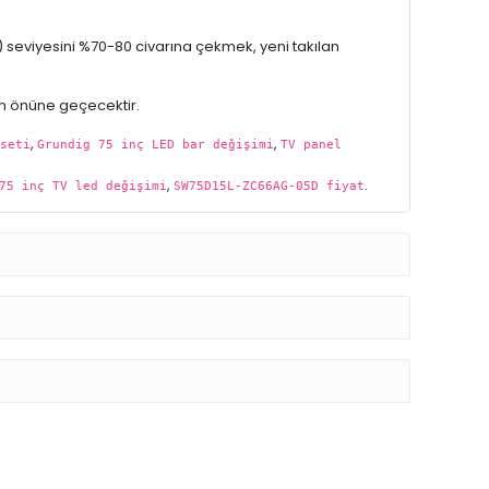
 seviyesini %70-80 civarına çekmek, yeni takılan
nın önüne geçecektir.
,
,
seti
Grundig 75 inç LED bar değişimi
TV panel
,
.
75 inç TV led değişimi
SW75D15L-ZC66AG-05D fiyat