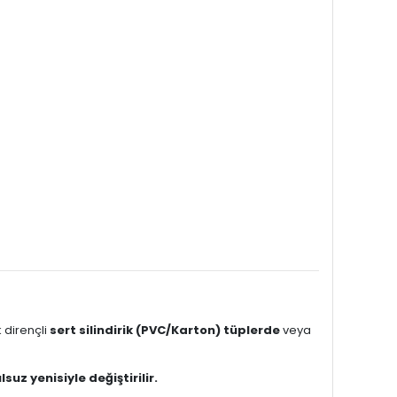
k dirençli
sert silindirik (PVC/Karton) tüplerde
veya
lsuz yenisiyle değiştirilir.