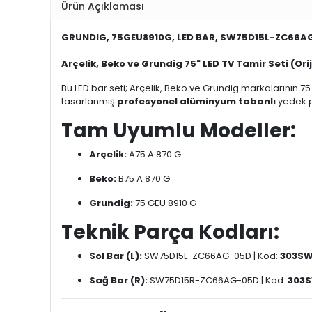
Ürün Açıklaması
GRUNDIG, 75GEU8910G, LED BAR, SW75D15L-ZC66A
Arçelik, Beko ve Grundig 75" LED TV Tamir Seti (Or
Bu LED bar seti; Arçelik, Beko ve Grundig markalarının 
tasarlanmış
profesyonel alüminyum tabanlı
yedek p
Tam Uyumlu Modeller:
Arçelik:
A75 A 870 G
Beko:
B75 A 870 G
Grundig:
75 GEU 8910 G
Teknik Parça Kodları:
Sol Bar (L):
SW75D15L-ZC66AG-05D | Kod:
303SW
Sağ Bar (R):
SW75D15R-ZC66AG-05D | Kod:
303