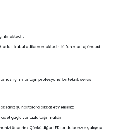
irilmektedir.
le) iadesi kabul edilememektedir. Lütfen montaj öncesi
ması için montajın profesyonel bir teknik servis
caksanız şu noktalara dikkat etmelisiniz:
adet güçlü vantuzla taşınmalıdır.
menizi öneririm. Çünkü diğer LED'ler de benzer çalışma