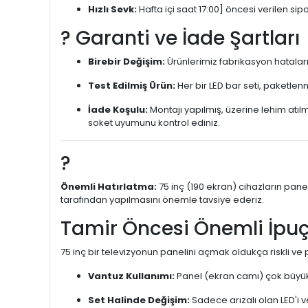
Hızlı Sevk:
Hafta içi saat 17:00] öncesi verilen sipa
?️ Garanti ve İade Şartları
Birebir Değişim:
Ürünlerimiz fabrikasyon hatalar
Test Edilmiş Ürün:
Her bir LED bar seti, paketlen
İade Koşulu:
Montajı yapılmış, üzerine lehim atıl
soket uyumunu kontrol ediniz.
?
Önemli Hatırlatma:
75 inç (190 ekran) cihazların pan
tarafından yapılmasını önemle tavsiye ederiz.
Tamir Öncesi Önemli İpuç
75 inç bir televizyonun panelini açmak oldukça riskli ve 
Vantuz Kullanımı:
Panel (ekran camı) çok büyük 
Set Halinde Değişim:
Sadece arızalı olan LED'i v