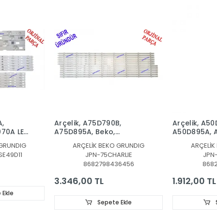
A,
Arçelik, A75D790B,
Arçelik, A5
70A LED
A75D895A, Beko,
A50D895A, 
70A,
B75D790B, B75D895A,
A-BI, A50E8
 GRUNDIG
ARÇELİK BEKO GRUNDIG
ARÇELİK
50A, LED
Grundig 75GHU7905C,
A50E795B, B
SE49D11
JPN-75CHARLIE
JPN
75GHU7505B,
B50D895A, 
8682798436456
868
75GHU7000B,
A-BI, B50E8
75GHU8500A,
B50E795B, 
3.346,00 TL
1.912,00 TL
75GHU8000, LED BAR, ,
A),50GHU79
Arcelik_75_Charlie_6x8
50GHU7500
 Ekle
50GHU7000
Sepete Ekle
GEU890,
50GHU8500