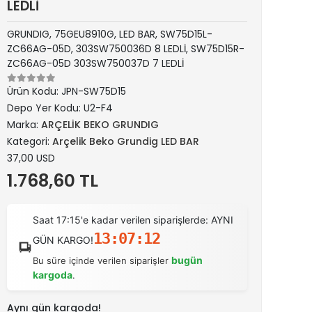
LEDLİ
GRUNDIG, 75GEU8910G, LED BAR, SW75D15L-
ZC66AG-05D, 303SW750036D 8 LEDLİ, SW75D15R-
ZC66AG-05D 303SW750037D 7 LEDLİ
Ürün Kodu:
JPN-SW75D15
Depo Yer Kodu:
U2-F4
Marka:
ARÇELİK BEKO GRUNDIG
Kategori:
Arçelik Beko Grundig LED BAR
37,00 USD
1.768,60 TL
Saat 17:15'e kadar verilen siparişlerde: AYNI
13:07:11
GÜN KARGO!
bugün
Bu süre içinde verilen siparişler
kargoda
.
Aynı gün kargoda!