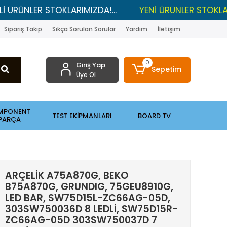
 STOKLARIMIZDA!...
YENİ ÜRÜNLER STOKLARDA , LGP 
Sipariş Takip
Sıkça Sorulan Sorular
Yardım
İletişim
0
Giriş Yap
Sepetim
Üye Ol
MPONENT
TEST EKİPMANLARI
BOARD TV
PARÇA
ARÇELİK A75A870G, BEKO
B75A870G, GRUNDIG, 75GEU8910G,
LED BAR, SW75D15L-ZC66AG-05D,
303SW750036D 8 LEDLİ, SW75D15R-
ZC66AG-05D 303SW750037D 7