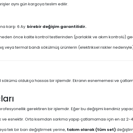
rişler aynı gün kargoya teslim edilir.
ına karşı 6 Ay
birebir değişim garantilidir.
meden önce kalite kontrol testlerinden (parlaklık ve akım kontrolü) geç
mış veya termal bandı sökülmüş ürünlerin (elektriksel riskler nedeniy
el sökümü oldukça hassas bir işlemdir. Ekranın esnememesi ve çatlama
ları
profesyonellik gerektiren bir işlemdir. Eğer bu değişimi kendiniz yapa
ve esnektir. Orta kısımdan sarkma yapıp çatlamaması için en az 2-4 
eya tek bir barı değiştirmek yerine,
takım olarak (tüm set)
değiştir