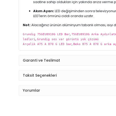
saatine sahip oldukları için yakında arıza verme p
Akım Ayarı:
LED değişiminden sonra televizyonun 
LED'lerin ömrünü ciddi oranda uzatır.
Not:
Alacağınız ürünün alüminyum tabanlı olması, ısıyı da
,
Grundig 75GEU8910G LED Bar
75GEU8910G Arka Aydınlat
,
ledleri
Grundig ses var görüntü yok çözümü
,
Arçelik A75 A 870 G LED bar
Beko B75 A 870 G arka a
Garanti ve Teslimat
Taksit Seçenekleri
Yorumlar