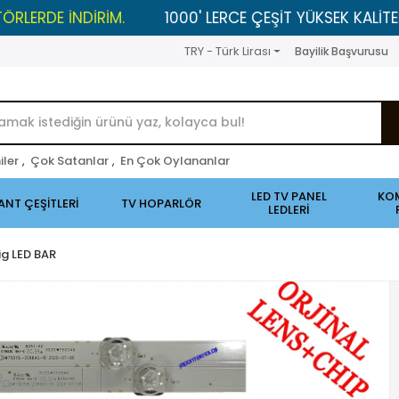
NDİRİM.
1000' LERCE ÇEŞİT YÜKSEK KALİTELİ ÜRÜNLER
TRY - Türk Lirası
Bayilik Başvurusu
iler
,
Çok Satanlar
,
En Çok Oylananlar
LED TV PANEL
KO
ANT ÇEŞİTLERİ
TV HOPARLÖR
LEDLERİ
ig LED BAR