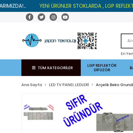
.
YENİ ÜRÜNLER STOKLARDA , LGP REFLEKTÖRLERDE İ
En Yen
LGP REFLEKTÖR
TÜM KATEGORİLER
B
DİFÜZÖR
Ana Sayfa
LED TV PANEL LEDLERİ
Arçelik Beko Grund