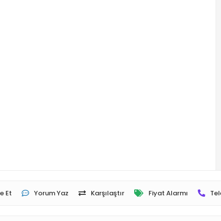
e Et
Yorum Yaz
Karşılaştır
Fiyat Alarmı
Tel