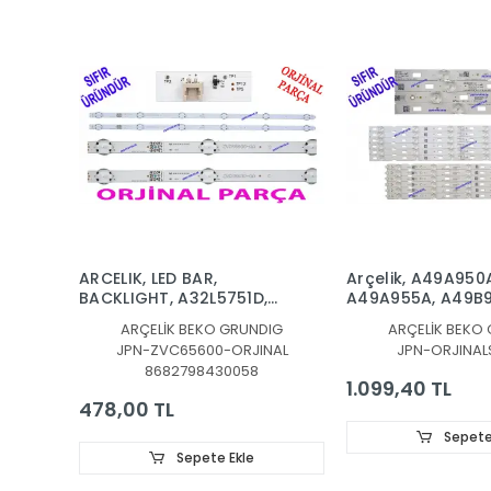
ARCELIK, LED BAR,
Arçelik, A49A950
BACKLIGHT, A32L5751D,
A49A955A, A49B9
32L6760, 32LE6730BP,
BAR, Beko, B49B9
ARÇELİK BEKO GRUNDIG
ARÇELİK BEKO
32LE6525B, 32GFB6722,
B49A955A, B49A9
JPN-ZVC65600-ORJINAL
JPN-ORJINAL
32GFB6728, 32VLE6730BP,
BAR, Grundig,
8682798430058
Munich 32CLE6745AP,
49GEU8955B,
1.099,40 TL
A32L67525B, B32L67525B,
49GEU8950B,
478,00 TL
B32L67525W,
49GEU8965B,
A32L67525W,
49GFU8960B,
Sepete
32VLE5730BN, Dortmund
49GFU8965B,
Sepete Ekle
32CLE5745, LED
49VLX777LDL, 49