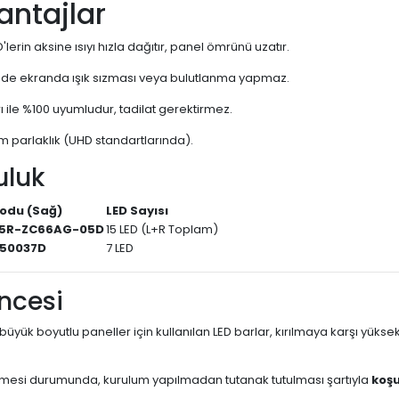
vantajlar
D'lerin aksine ısıyı hızla dağıtır, panel ömrünü uzatır.
sinde ekranda ışık sızması veya bulutlanma yapmaz.
rı ile %100 uyumludur, tadilat gerektirmez.
m parlaklık (UHD standartlarında).
uluk
odu (Sağ)
LED Sayısı
5R-ZC66AG-05D
15 LED (L+R Toplam)
50037D
7 LED
ncesi
büyük boyutlu paneller için kullanılan LED barlar, kırılmaya karşı yükse
esi durumunda, kurulum yapılmadan tutanak tutulması şartıyla
koşu