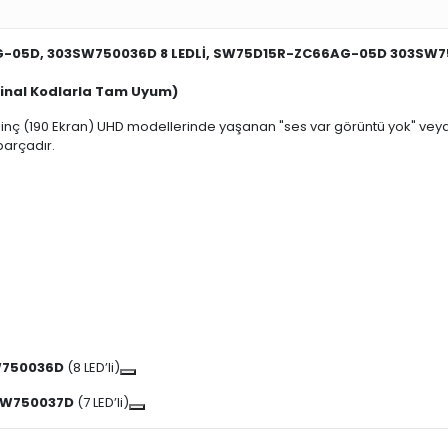
G-05D, 303SW750036D 8 LEDLİ, SW75D15R-ZC66AG-05D 303SW75
ijinal Kodlarla Tam Uyum)
75 inç (190 Ekran) UHD modellerinde yaşanan "ses var görüntü yok" ve
arçadır.
750036D
(8 LED’li)
SW750037D
(7 LED’li)