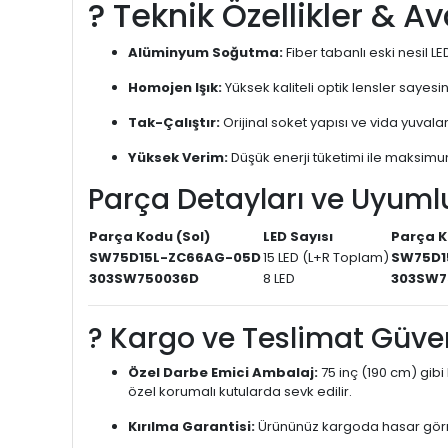
?️ Teknik Özellikler & A
Alüminyum Soğutma:
Fiber tabanlı eski nesil LE
Homojen Işık:
Yüksek kaliteli optik lensler saye
Tak-Çalıştır:
Orijinal soket yapısı ve vida yuvala
Yüksek Verim:
Düşük enerji tüketimi ile maksimu
Parça Detayları ve Uyuml
Parça Kodu (Sol)
LED Sayısı
Parça K
SW75D15L-ZC66AG-05D
15 LED (L+R Toplam)
SW75D1
303SW750036D
8 LED
303SW7
? Kargo ve Teslimat Güve
Özel Darbe Emici Ambalaj:
75 inç (190 cm) gibi 
özel korumalı kutularda sevk edilir.
Kırılma Garantisi:
Ürününüz kargoda hasar görm