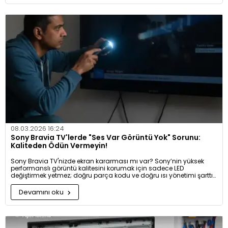
08.03.2026 16:24
Sony Bravia TV'lerde "Ses Var Görüntü Yok" Sorunu:
Kaliteden Ödün Vermeyin!
Sony Bravia TV'nizde ekran kararması mı var? Sony’nin yüksek
performanslı görüntü kalitesini korumak için sadece LED
değiştirmek yetmez; doğru parça kodu ve doğru ısı yönetimi şarttır.
Sony televizyonlar için özel ürettiğimiz alüminyum tabanlı LED bar
çözümlerini ve profesyonel panel tamiri yöntemlerimizi keşfedin.
Devamını oku