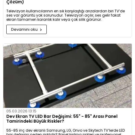
Çözüm)
Televizyon kullanıcılarının en sık karşılaştığı arızalardan biri TV’de
ses var görüntü yok sorunudur. Televizyon açılır, ses gelir fakat
ekran tamamen karanlık kalır veya çok silik görünür.
Devamını oku
05.03.2026 13:15
Dev Ekran TV LED Bar Değişimi: 55" - 85" Arası Panel
Tamirindeki Büyük Riskler?
55-85 inç dev ekranlı Samsung, LG, Onvo ve Skytech TV’lerde LED
bar değişimi neden risklidir? Panel kırılma riskleri ve profesyonel