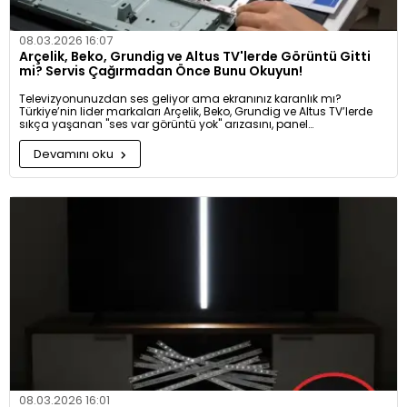
08.03.2026 16:07
Arçelik, Beko, Grundig ve Altus TV'lerde Görüntü Gitti
mi? Servis Çağırmadan Önce Bunu Okuyun!
Televizyonunuzdan ses geliyor ama ekranınız karanlık mı?
Türkiye’nin lider markaları Arçelik, Beko, Grundig ve Altus TV’lerde
sıkça yaşanan "ses var görüntü yok" arızasını, panel
değiştirmeden LED bar değişimiyle nasıl çözebileceğinizi biliyor
musunuz? Ekonomik ve kalıcı tamir yöntemleri bu rehberde!
Devamını oku
08.03.2026 16:01