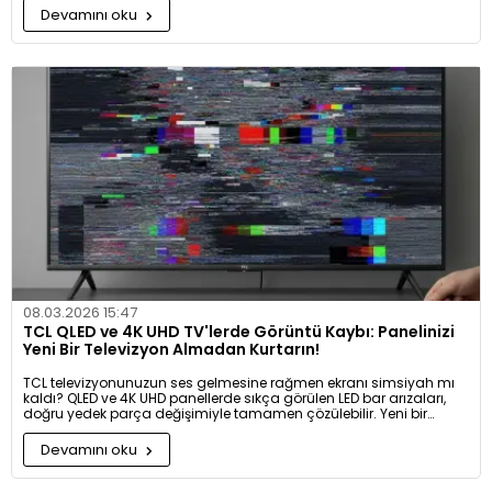
Devamını oku
08.03.2026 15:47
TCL QLED ve 4K UHD TV'lerde Görüntü Kaybı: Panelinizi
Yeni Bir Televizyon Almadan Kurtarın!
TCL televizyonunuzun ses gelmesine rağmen ekranı simsiyah mı
kaldı? QLED ve 4K UHD panellerde sıkça görülen LED bar arızaları,
doğru yedek parça değişimiyle tamamen çözülebilir. Yeni bir
televizyon masrafından kaçınmanın ve TCL'nizin o canlı renklerini
geri kazanmanın yollarını keşfedin!
Devamını oku