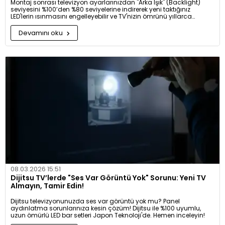
Montaj sonrası televizyon ayarlarınızdan "Arka Işık" (Backlight)
seviyesini %100’den %80 seviyelerine indirerek yeni taktığınız
LED'lerin ısınmasını engelleyebilir ve TV'nizin ömrünü yıllarca
uzatabilirsiniz.
Devamını oku
08.03.2026 15:51
Dijitsu TV’lerde "Ses Var Görüntü Yok" Sorunu: Yeni TV
Almayın, Tamir Edin!
Dijitsu televizyonunuzda ses var görüntü yok mu? Panel
aydınlatma sorunlarınıza kesin çözüm! Dijitsu ile %100 uyumlu,
uzun ömürlü LED bar setleri Japon Teknoloji'de. Hemen inceleyin!