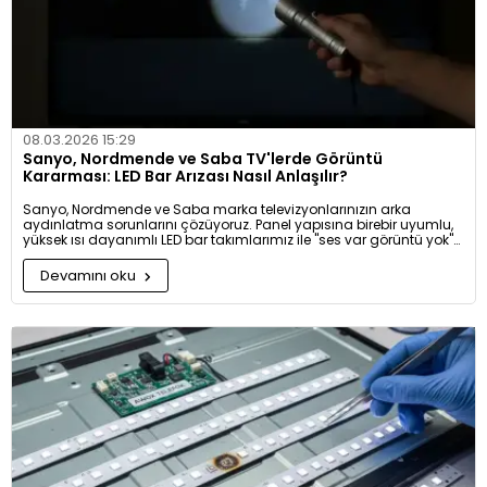
08.03.2026 15:29
Sanyo, Nordmende ve Saba TV'lerde Görüntü
Kararması: LED Bar Arızası Nasıl Anlaşılır?
Sanyo, Nordmende ve Saba marka televizyonlarınızın arka
aydınlatma sorunlarını çözüyoruz. Panel yapısına birebir uyumlu,
yüksek ısı dayanımlı LED bar takımlarımız ile "ses var görüntü yok"
arızalarına profesyonel ve kalıcı çözümler sunuyoruz. İhtiyacınız
olan model kodunu seçerek televizyonunuzun ömrünü uzatın.
Devamını oku