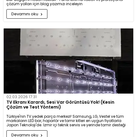
çözüm yolları için blog yazımızı inceleyin
Devamını oku
02.03.2026 17:31
TV Ekranı Karardı, Sesi Var Görüntüsü Yok! (Kesin
Çözüm ve Test Yöntemi)
Türkiye'nin TV yedek parça merkezi! Samsung, LG, Vestel ve tüm
markaların LED bar, hoparlör ve tamir kitleri en uygun fiyatlarla
Japon Teknoloji'de. İzmir içi teknik servis ve yerinde tamir desteği
Devamını oku