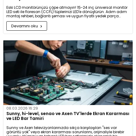
Eski LCD monitörünüzü çöpe atmayın! 15-24 inç üniversal monitör
LED seti ile floresan (CCFL) tüplerinizi LED'e dönüştürün. Adım adım
montaj rehberi, bağlantı şeması ve uygun fiyatlı yedek parça
önerileriyle monitörünüzü ilk günkü parlaklığına kavuşturun.
Devamını oku
08.03.2026 16:29
Sunny, hi-level, senao ve Axen TV'lerde Ekran Kararması
ve LED Bar Tamiri
Sunny ve Axen televizyonlarınızda sıkça karşılaşılan "ses var
görüntü yok" veya ekran kararması sorunlarını, orijinaliyle birebir