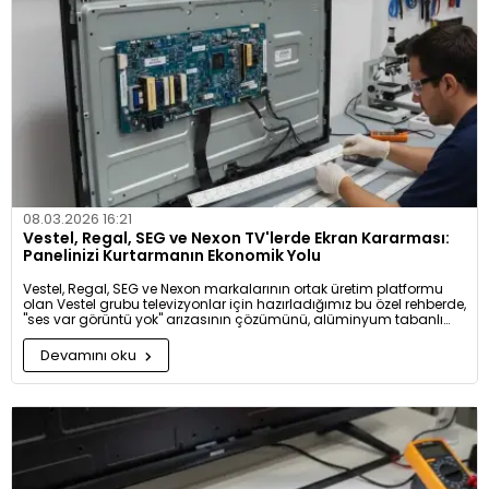
08.03.2026 16:21
Vestel, Regal, SEG ve Nexon TV'lerde Ekran Kararması:
Panelinizi Kurtarmanın Ekonomik Yolu
Vestel, Regal, SEG ve Nexon markalarının ortak üretim platformu
olan Vestel grubu televizyonlar için hazırladığımız bu özel rehberde,
"ses var görüntü yok" arızasının çözümünü, alüminyum tabanlı
LED bar avantajlarını ve "frameless" modellerdeki tırnaklı çıta
montajının püf noktalarını bulabilirsiniz. Televizyonunuzu çöpe
Devamını oku
atmak yerine, profesyonel dokunuşlarla nasıl ilk günkü kalitesine
döndürebileceğinizi keşfedin!