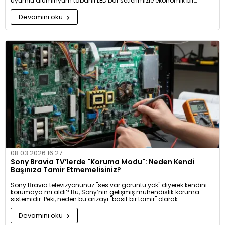
uyumlu alüminyum tabanlı LED bar setlerimizle ekonomik bir
şekilde çözüyoruz. Hem ekonomik hem de uzun ömürlü bir tamir
deneyimi için ihtiyacınız olan parça kodunu seçin, Türkiye'nin her
Devamını oku
yerine hızlı gönderim avantajıyla televizyonunuzu ilk günkü
parlaklığına kavuşturun
08.03.2026 16:27
Sony Bravia TV’lerde "Koruma Modu": Neden Kendi
Başınıza Tamir Etmemelisiniz?
Sony Bravia televizyonunuz "ses var görüntü yok" diyerek kendini
korumaya mı aldı? Bu, Sony’nin gelişmiş mühendislik koruma
sistemidir. Peki, neden bu arızayı "basit bir tamir" olarak
görmemelisiniz? Sony panellerinin hassas yapısı ve "koruma
modu" hakkında kritik bilgiler.
Devamını oku