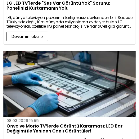
LG LED TV'lerde "Ses Var Görüntü Yok" Sorunu:
Panelinizi Kurtarmanın Yolu
LG, dünya televizyon pazarının tartışmasız devlerinden biri. Sadece
Türkiye'de değil, tüm dünyada milyonlarca evde yer bulan LG
televizyonlar, özellikle IPS panel teknolojisi ve NanoCell gibi görüntü
iyileştirme sistemleriyle izleyiciye sinema kalitesinde bir deneyim
sunuyor. Ancak, her teknolojik harikada olduğu gibi, LG
Devamını oku
televizyonların da "yumuşak karnı" olan bir nokta var: Backlight
(Arka Aydınlatma) Ünitesi.
08.03.2026 15:55
Onvo ve Morio TV’lerde Görüntü Kararması: LED Bar
Değişimi ile Yeniden Canlı Görüntüler!