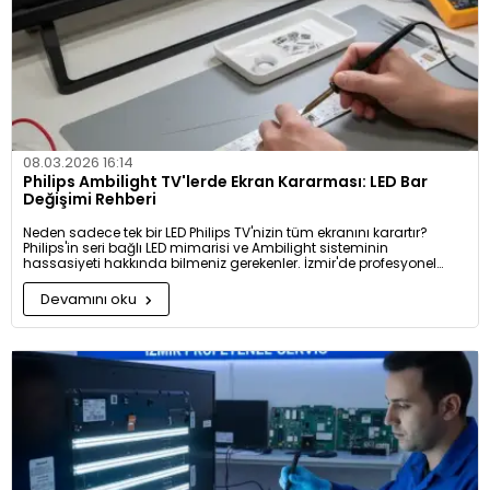
08.03.2026 16:14
Philips Ambilight TV'lerde Ekran Kararması: LED Bar
Değişimi Rehberi
Neden sadece tek bir LED Philips TV'nizin tüm ekranını karartır?
Philips'in seri bağlı LED mimarisi ve Ambilight sisteminin
hassasiyeti hakkında bilmeniz gerekenler. İzmir'de profesyonel
panel tamiri ve orijinal uyumlu LED bar çözümleri için okumaya
devam edin.
Devamını oku