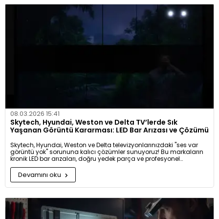
08.03.2026 15:41
Skytech, Hyundai, Weston ve Delta TV’lerde Sık
Yaşanan Görüntü Kararması: LED Bar Arızası ve Çözümü
Skytech, Hyundai, Weston ve Delta televizyonlarınızdaki "ses var
görüntü yok" sorununa kalıcı çözümler sunuyoruz! Bu markaların
kronik LED bar arızaları, doğru yedek parça ve profesyonel
ipuçlarıyla nasıl tamir edilir? Televizyonunuzu yeni bir masraf
yapmadan, ilk günkü parlaklığına kavuşturmanın püf noktalarını
Devamını oku
blog yazımızda paylaştık. Hemen okuyun ve cihazınızın ömrünü
uzatın!