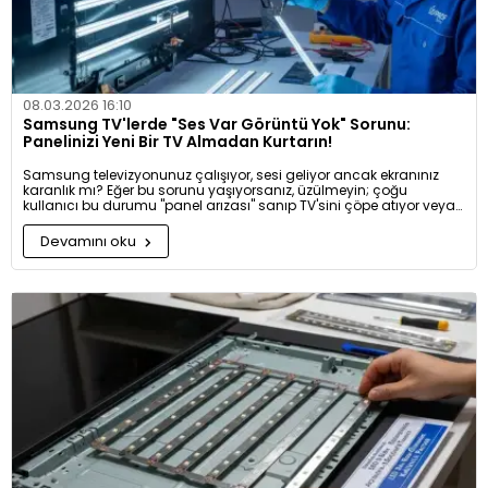
08.03.2026 16:10
Samsung TV'lerde "Ses Var Görüntü Yok" Sorunu:
Panelinizi Yeni Bir TV Almadan Kurtarın!
Samsung televizyonunuz çalışıyor, sesi geliyor ancak ekranınız
karanlık mı? Eğer bu sorunu yaşıyorsanız, üzülmeyin; çoğu
kullanıcı bu durumu "panel arızası" sanıp TV'sini çöpe atıyor veya
çok ucuza elden çıkarıyor. Oysa sorun sadece arka aydınlatma
olan LED barların ömrünü tamamlamasıdır.
Devamını oku