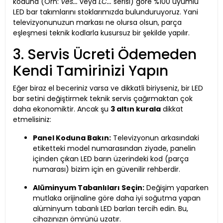
koduna (Örn:
Ves...
veya
LC...
serisi) göre %100 uyumlu
LED bar takımlarını stoklarımızda bulunduruyoruz. Yani
televizyonunuzun markası ne olursa olsun, parça
eşleşmesi teknik kodlarla kusursuz bir şekilde yapılır.
3. Servis Ücreti Ödemeden
Kendi Tamirinizi Yapın
Eğer biraz el beceriniz varsa ve dikkatli biriyseniz, bir LED
bar setini değiştirmek teknik servis çağırmaktan çok
daha ekonomiktir. Ancak şu
3 altın kurala
dikkat
etmelisiniz:
Panel Koduna Bakın:
Televizyonun arkasındaki
etiketteki model numarasından ziyade, panelin
içinden çıkan LED barın üzerindeki kod (parça
numarası) bizim için en güvenilir rehberdir.
Alüminyum Tabanlıları Seçin:
Değişim yaparken
mutlaka orijinaline göre daha iyi soğutma yapan
alüminyum tabanlı LED barları tercih edin. Bu,
cihazınızın ömrünü uzatır.