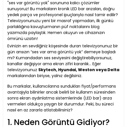
"ses var görüntü yok" sorununa kalıcı çözümler
sunuyoruz! Bu markaların kronik LED bar arızaları, doğru
yedek parça ve profesyonel ipuçlarıyla nasıl tamir edilir?
Televizyonunuzu yeni bir masraf yapmadan, ilk günkü
parlaklığına kavuşturmanın püf noktalarını blog
yazımızda paylaştık. Hemen okuyun ve cihazınızın
ömrünü uzatın!
Evinizin en sevdiğiniz köşesinde duran televizyonunuz bir
gün ansızın “ses var ama görüntü yok” demeye başladı
mı? Kumandadan ses seviyesini değiştirebiliyorsunuz,
kanallar değişiyor ama ekran zifiri karanlık... Eğer
televizyonunuz
Skytech, Hyundai, Weston veya Delta
markalarından biriyse, yalnız değilsiniz.
Bu markalar, kullanıcılarına sundukları fiyat/performans
avantajıyla bilinirler ancak belirli bir kullanım süresinden
sonra ekran aydınlatma sistemlerinde (LED bar) arıza
vermeleri oldukça yaygın bir durumdur. Peki, bu süreci
nasıl en az zararla atlatabilirsiniz?
1. Neden Görüntü Gidiyor?