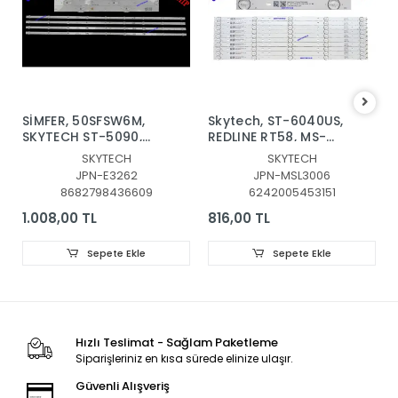
SİMFER, 50SFSW6M,
Skytech, ST-6040US, ​​​​​​​
SKYTECH ST-5090,
REDLINE RT58, MS-
LED BAR,
L3006 V2, Blaupunkt,
SKYTECH
SKYTECH
JL.D50091330-315CS-
BL58245G, PROFİLO,
JPN-E3262
JPN-MSL3006
M_V03, MS-L4703,
58PA525EG, LED BAR,
8682798436609
6242005453151
JL.D50091330-315CS-
MS-L3006 V2 ,
M_V02
JL.D58051330-
1.008,00 TL
816,00 TL
006AS-M_V01 , MS-
L3006 V2
Sepete Ekle
Sepete Ekle
CX580DLEDM
Hızlı Teslimat - Sağlam Paketleme
Siparişleriniz en kısa sürede elinize ulaşır.
Güvenli Alışveriş