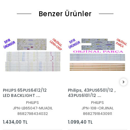
Benzer Ürünler
PHLIPS 65PUS6412/12
Philips, 43PUS6501/12 ,
LED BACKLIGHT ,
43PUS6101/12 ,
65PUS6523,
43PUS6201/12,
PHILIPS
PHILIPS
65PUS6162/12,
43PUS7202,
JPN-LB65047-MUADIL
JPN-108-ORJINAL
65PUS6262,
43PUS6551, LED BAR
8682798434032
86827918430911
65PUS6703,
TAKIMI, ORJİNALİ
65PUS6753, LED BAR,
PHILIPS, LB43014, GJ-
1.434,00 TL
1.099,40 TL
LB65047 V1_03,
2K16-430-D512-V4