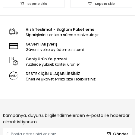
LB65047 V1_03,
Sepete Ekle
Sepete Ekle
TPT650UA-QVN06
ORJİNAL LED BAR
Hızlı Teslimat - Sağlam Paketleme
Siparişleriniz en kısa sürede elinize ulaşır.
Güvenli Alışveriş
Güvenli ve kolay ödeme sistemi
Geniş Ürün Yelpazesi
Yüzlerce yüksek kaliteli ürünler
DESTEK İÇİN ULAŞABİLİRSİNİZ
Öneri ve şikayetlerinizi bize iletebilirsiniz.
Kampanya, duyuru, bilgilendirmelerden e-posta ile haberdar
olmak istiyorum.
Gönder