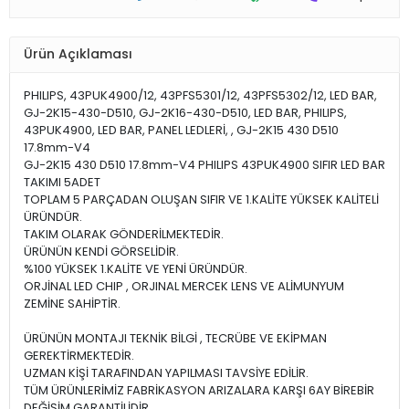
Ürün Açıklaması
PHILIPS, 43PUK4900/12, 43PFS5301/12, 43PFS5302/12, LED BAR,
GJ-2K15-430-D510, GJ-2K16-430-D510, LED BAR, PHILIPS,
43PUK4900, LED BAR, PANEL LEDLERİ, , GJ-2K15 430 D510
17.8mm-V4
GJ-2K15 430 D510 17.8mm-V4 PHILIPS 43PUK4900 SIFIR LED BAR
TAKIMI 5ADET
TOPLAM 5 PARÇADAN OLUŞAN SIFIR VE 1.KALİTE YÜKSEK KALİTELİ
ÜRÜNDÜR.
TAKIM OLARAK GÖNDERİLMEKTEDİR.
ÜRÜNÜN KENDİ GÖRSELİDİR.
%100 YÜKSEK 1.KALİTE VE YENİ ÜRÜNDÜR.
ORJİNAL LED CHIP , ORJINAL MERCEK LENS VE ALİMUNYUM
ZEMİNE SAHİPTİR.
ÜRÜNÜN MONTAJI TEKNİK BİLGİ , TECRÜBE VE EKİPMAN
GEREKTİRMEKTEDİR.
UZMAN KİŞİ TARAFINDAN YAPILMASI TAVSİYE EDİLİR.
TÜM ÜRÜNLERİMİZ FABRİKASYON ARIZALARA KARŞI 6AY BİREBİR
DEĞİŞİM GARANTİLİDİR.