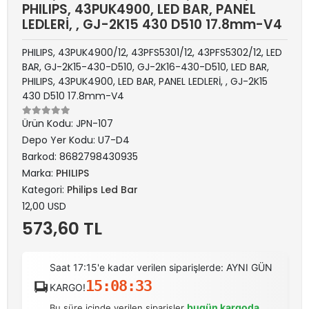
PHILIPS, 43PUK4900, LED BAR, PANEL
LEDLERİ, , GJ-2K15 430 D510 17.8mm-V4
PHILIPS, 43PUK4900/12, 43PFS5301/12, 43PFS5302/12, LED
BAR, GJ-2K15-430-D510, GJ-2K16-430-D510, LED BAR,
PHILIPS, 43PUK4900, LED BAR, PANEL LEDLERİ, , GJ-2K15
430 D510 17.8mm-V4
Ürün Kodu:
JPN-107
Depo Yer Kodu:
U7-D4
Barkod:
8682798430935
Marka:
PHILIPS
Kategori:
Philips Led Bar
12,00 USD
573,60 TL
Saat 17:15'e kadar verilen siparişlerde: AYNI GÜN
15:08:33
KARGO!
bugün kargoda
Bu süre içinde verilen siparişler
.