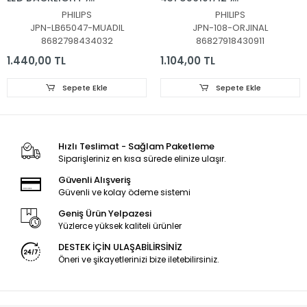
65PUS6523,
43PUS6201/12,
PHILIPS
PHILIPS
65PUS6162/12,
43PUS7202,
JPN-LB65047-MUADIL
JPN-108-ORJINAL
65PUS6262,
43PUS6551, LED BAR
8682798434032
86827918430911
65PUS6703,
TAKIMI, ORJİNALİ
65PUS6753, LED BAR,
PHILIPS, LB43014, GJ-
1.440,00 TL
1.104,00 TL
LB65047 V1_03,
2K16-430-D512-V4
LB65047 V1_03,
Sepete Ekle
Sepete Ekle
TPT650UA-QVN06
ORJİNAL LED BAR
Hızlı Teslimat - Sağlam Paketleme
Siparişleriniz en kısa sürede elinize ulaşır.
Güvenli Alışveriş
Güvenli ve kolay ödeme sistemi
Geniş Ürün Yelpazesi
Yüzlerce yüksek kaliteli ürünler
DESTEK İÇİN ULAŞABİLİRSİNİZ
Öneri ve şikayetlerinizi bize iletebilirsiniz.