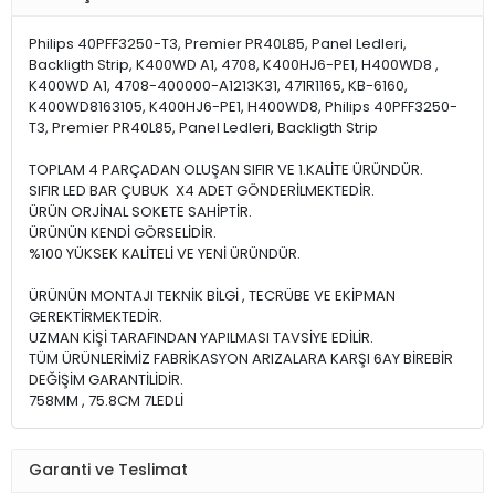
Philips 40PFF3250-T3, Premier PR40L85, Panel Ledleri,
Backligth Strip, K400WD A1, 4708, K400HJ6-PE1, H400WD8 ,
K400WD A1, 4708-400000-A1213K31, 471R1165, KB-6160,
K400WD8163105, K400HJ6-PE1, H400WD8, Philips 40PFF3250-
T3, Premier PR40L85, Panel Ledleri, Backligth Strip
TOPLAM 4 PARÇADAN OLUŞAN SIFIR VE 1.KALİTE ÜRÜNDÜR.
SIFIR LED BAR ÇUBUK X4 ADET GÖNDERİLMEKTEDİR.
ÜRÜN ORJİNAL SOKETE SAHİPTİR.
ÜRÜNÜN KENDİ GÖRSELİDİR.
%100 YÜKSEK KALİTELİ VE YENİ ÜRÜNDÜR.
ÜRÜNÜN MONTAJI TEKNİK BİLGİ , TECRÜBE VE EKİPMAN
GEREKTİRMEKTEDİR.
UZMAN KİŞİ TARAFINDAN YAPILMASI TAVSİYE EDİLİR.
TÜM ÜRÜNLERİMİZ FABRİKASYON ARIZALARA KARŞI 6AY BİREBİR
DEĞİŞİM GARANTİLİDİR.
758MM , 75.8CM 7LEDLİ
Garanti ve Teslimat