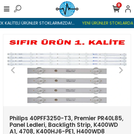
0
 KALİTELİ ÜRÜNLER STOKLARIMIZDA!...
YENİ ÜRÜNLER STOKLARDA , 
Philips 40PFF3250-T3, Premier PR40L85,
Panel Ledleri, Backligth Strip, K400WD
A1, 4708, K400HJ6-PE1, H400WD8