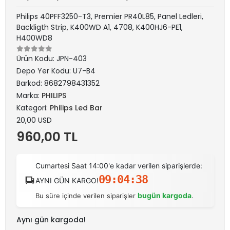
Philips 40PFF3250-T3, Premier PR40L85, Panel Ledleri,
Backligth Strip, K400WD A1, 4708, K400HJ6-PE1,
H400WD8
Ürün Kodu:
JPN-403
Depo Yer Kodu:
U7-B4
Barkod:
8682798431352
Marka:
PHILIPS
Kategori:
Philips Led Bar
20,00 USD
960,00 TL
Cumartesi Saat 14:00'e kadar verilen siparişlerde:
09:04:38
AYNI GÜN KARGO!
bugün kargoda
Bu süre içinde verilen siparişler
.
Aynı gün kargoda!