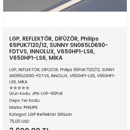
LGP, REFLEKTÖR, DİFÜZÖR, Philips
65PUK7120/12, SUNNY SN065LD690-
FDTVS, INNOLUX, V650HP1-LS6,
V650HP1-LS6, MİKA
LGP, REFLEKTÖR, DİFÜZÖR, Philips 65PUK7120/12, SUNNY
SN065LD690-FDTVS, INNOLUX, V650HP1-LS6, V650HP1-
LS6, MİKA
Ürün Kodu:
JPN-LGP-65PUK
Depo Yer Kodu:
Marka:
PHILIPS
Kategori:
LGP Reflektör Difüzör
75,00 USD