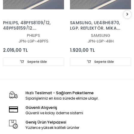
PHILIPS, 48PFS8109/12,
SAMSUNG, UE48H6870,
48PFS8159/12,
LGP, REFLEKTÖR, MİKA,
REFLEKTOR, DİFÜZÖR,
DİFÜZÖR,VH80-
PHILIPS
SAMSUNG
LGP, BACKLIGHT PLEKSİ,
480SMA-R2, VH80-
JPN-LGP-48PFS
JPN-LGP-48H
IŞIK YANSITICI TABAKA
480SMB-R2, BN96-
30655A, BN96-30654A,
2.016,00 TL
1.920,00 TL
CY-VH048CSLV1H, LGP
PLEKSİ
Sepete Ekle
Sepete Ekle
Hızlı Teslimat - Sağlam Paketleme
Siparişleriniz en kısa sürede elinize ulaşır.
Güvenli Alışveriş
Güvenli ve kolay ödeme sistemi
Geniş Ürün Yelpazesi
Yüzlerce yüksek kaliteli ürünler