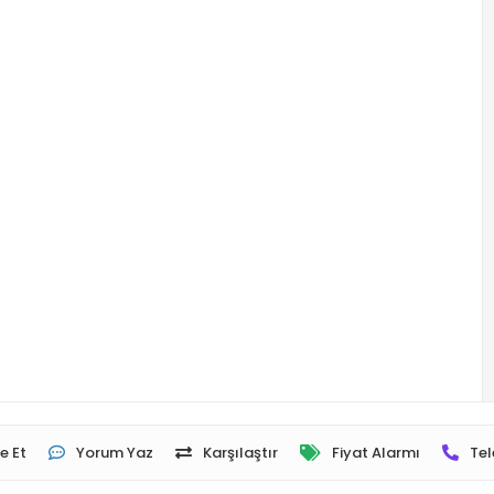
e Et
Yorum Yaz
Karşılaştır
Fiyat Alarmı
Tel