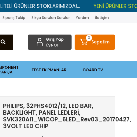
RÜNLER STOKLARIMIZDA!...
YENİ ÜRÜNLER STOKLARDA 
Sipariş Takip
Sıkça Sorulan Sorular
Yardım
İletişim
0
Giriş Yap
Sepetim
Üye Ol
MPONENT
TEST EKİPMANLARI
BOARD TV
PARÇA
PHILIPS, 32PHS4012/12, LED BAR,
BACKLIGHT, PANEL LEDLERİ,
SVK320AI1_WICOP_6LED_Rev03_20170427,
3VOLT LED CHIP