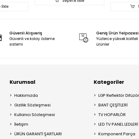
Sepete Ekle
 Ekle
Güvenli Alışveriş
Geniş Ürün Yelpazesi
Güvenli ve kolay ödeme
Yüzlerce yüksek kaliteli
sistemi
ürünler
Kurumsal
Kategoriler
Hakkımızda
LGP Reflektör Difüzö
Gizlilik Sözleşmesi
BANT ÇEŞİTLERİ
Kullanıcı Sözleşmesi
TV HOPARLÖR
İletişim
LED TV PANEL LEDLERİ
ÜRÜN GARANTİ ŞARTLARI
Komponent Parça