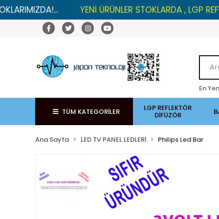
ZDA!...
YENİ ÜRÜNLER STOKLARDA , LGP REFLEKTÖRL
En Yen
LGP REFLEKTÖR
TÜM KATEGORİLER
B
DİFÜZÖR
Ana Sayfa
LED TV PANEL LEDLERİ
Philips Led Bar