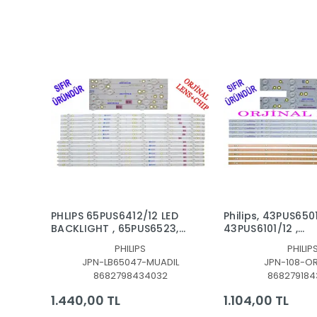
PHLIPS 65PUS6412/12 LED
Philips, 43PUS6501
BACKLIGHT , 65PUS6523,
43PUS6101/12 ,
65PUS6162/12,
43PUS6201/12,
PHILIPS
PHILIP
65PUS6262, 65PUS6703,
43PUS7202, 43PU
JPN-LB65047-MUADIL
JPN-108-OR
65PUS6753, LED BAR,
LED BAR TAKIMI, O
8682798434032
868279184
LB65047 V1_03, LB65047
PHILIPS, LB43014,
V1_03, TPT650UA-QVN06
2K16-430-D512-
1.440,00 TL
1.104,00 TL
ORJİNAL LED BAR