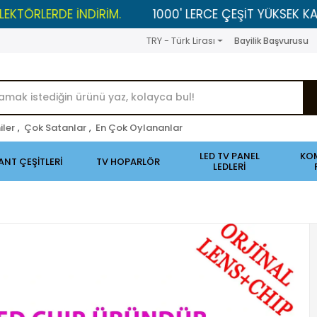
ERDE İNDİRİM.
1000' LERCE ÇEŞİT YÜKSEK KALİTELİ Ü
TRY - Türk Lirası
Bayilik Başvurusu
iler
,
Çok Satanlar
,
En Çok Oylananlar
LED TV PANEL
KO
ANT ÇEŞİTLERİ
TV HOPARLÖR
LEDLERİ