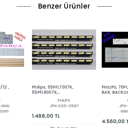
Benzer Ürünler
/12 ,
Philips, 55PFL7007K,
PHILIPS, 70P
55PFL8007K,
BAR, BACKLI
55PDL8908S/12,
70PS01-0D2
S
PHILIPS
S6551,
55PFL8008/07, LED BAR,
20211023, 
JINAL
JPN-ELED-X1587
JPN
RJİNALİ
BACKLIGHT, SAMSUNG,
UT01
30911
996
 GJ-
2012SGS55 7020 36 V2
1.488,00 TL
V4
REV1.1
4.560,00 