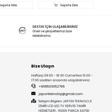
Sepete Ekle
Sepete Ekle
DESTEK İÇİN ULAŞABİLİRSİNİZ
Öneri ve şikayetlerinizi bize
iletebilirsiniz.
Bize Ulaşın
Haftaiçi 09:00 - 18:30 Cumartesi 10:00 -
r
17:00 saatleri arasında ulaşabilirsiniz.
+908503052766
japonteknoloji@gmail.com
İletişim Bilgileri JAPON TEKNOLOJİ
İZMİR LCD LED TV SERVİS TAMİR
HİZMETLERİ , YEDEK PARÇA SATIŞI