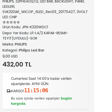
PHILIPS, 32PHS4012/12, LED BAR, BACKLIGHT, PANEL
LEDLERİ,
SVK320AI1_WICOP_6LED_Rev03_20170427, 3VOLT
LED CHIP
Ürün Kodu:
JPN-K320WDC1
Depo Yer Kodu:
U1-L4/2 KAPAK-RESMİ-
TEYİT(UYDULU)-SOR
Marka:
PHILIPS
Kategori:
Philips Led Bar
9,00 USD
432,00 TL
Cumartesi Saat 14:00'e kadar verilen
siparişlerde: AYNI GÜN
11:15:06
KARGO!
bugün
Bu süre içinde verilen siparişler
kargoda
.