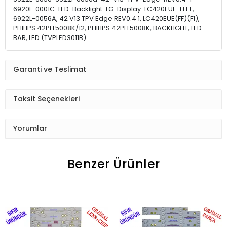
6920L-0001C-LED-Backlight-LG-Display-LC420EUE-FFF1 ,
6922L-0056A, 42 V13 TPV Edge REV0.4 1, LC420EUE(FF)(F1),
PHILIPS 42PFL5008K/12, PHILIPS 42PFL5008K, BACKLIGHT, LED
BAR, LED (TVPLED3011B)
Garanti ve Teslimat
Taksit Seçenekleri
Yorumlar
Benzer Ürünler