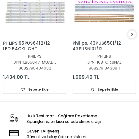
PHLIPS 65PUS6412/12
Philips, 43PUS6501/12 ,
LED BACKLIGHT ,
43PUS6101/12 ,
65PUS6523,
43PUS6201/12,
PHILIPS
PHILIPS
65PUS6162/12,
43PUS7202,
JPN-LB65047-MUADIL
JPN-108-ORJINAL
65PUS6262,
43PUS6551, LED BAR
8682798434032
86827918430911
65PUS6703,
TAKIMI, ORJİNALİ
65PUS6753, LED BAR,
PHILIPS, LB43014, GJ-
1.434,00 TL
1.099,40 TL
LB65047 V1_03,
2K16-430-D512-V4
LB65047 V1_03,
Sepete Ekle
Sepete Ekle
TPT650UA-QVN06
ORJİNAL LED BAR
Hızlı Teslimat - Sağlam Paketleme
Siparişleriniz en kısa sürede elinize ulaşır.
Güvenli Alışveriş
Güvenli ve kolay ödeme sistemi