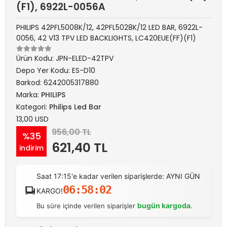
(F1), 6922L-0056A
PHILIPS 42PFL5008K/12, 42PFL5028K/12 LED BAR, 6922L-
0056, 42 V13 TPV LED BACKLIGHTS, LC420EUE(FF)(F1)
Ürün Kodu:
JPN-ELED-42TPV
Depo Yer Kodu:
ES-D10
Barkod:
6242005317880
Marka:
PHILIPS
Kategori:
Philips Led Bar
13,00 USD
956,00 TL
%35
621,40 TL
indirim
Saat 17:15'e kadar verilen siparişlerde: AYNI GÜN
06:58:02
KARGO!
bugün kargoda
Bu süre içinde verilen siparişler
.