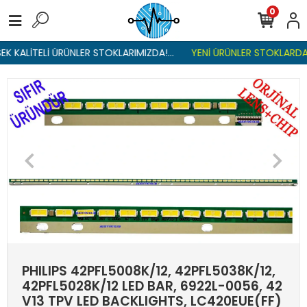
0
K KALİTELİ ÜRÜNLER STOKLARIMIZDA!...
YENİ ÜRÜNLER STOKLARDA ,
PHILIPS 42PFL5008K/12, 42PFL5038K/12,
42PFL5028K/12 LED BAR, 6922L-0056, 42
V13 TPV LED BACKLIGHTS, LC420EUE(FF)