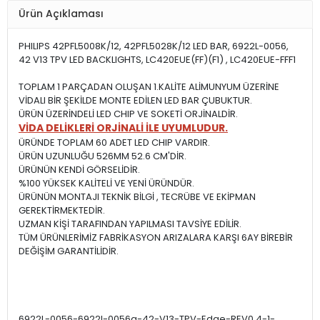
Ürün Açıklaması
PHILIPS 42PFL5008K/12, 42PFL5028K/12 LED BAR, 6922L-0056,
42 V13 TPV LED BACKLIGHTS, LC420EUE(FF)(F1) , LC420EUE-FFF1
TOPLAM 1 PARÇADAN OLUŞAN 1.KALİTE ALİMUNYUM ÜZERİNE
VİDALI BİR ŞEKİLDE MONTE EDİLEN LED BAR ÇUBUKTUR.
ÜRÜN ÜZERİNDELİ LED CHIP VE SOKETİ ORJİNALDİR.
VİDA DELİKLERİ ORJİNALİ İLE UYUMLUDUR.
ÜRÜNDE TOPLAM 60 ADET LED CHIP VARDIR.
ÜRÜN UZUNLUĞU 526MM 52.6 CM'DİR.
ÜRÜNÜN KENDİ GÖRSELİDİR.
%100 YÜKSEK KALİTELİ VE YENİ ÜRÜNDÜR.
ÜRÜNÜN MONTAJI TEKNİK BİLGİ , TECRÜBE VE EKİPMAN
GEREKTİRMEKTEDİR.
UZMAN KİŞİ TARAFINDAN YAPILMASI TAVSİYE EDİLİR.
TÜM ÜRÜNLERİMİZ FABRİKASYON ARIZALARA KARŞI 6AY BİREBİR
DEĞİŞİM GARANTİLİDİR.
6922L-0056-6922l-0056a-42-V13-TPV-Edge-REV0.4-1-