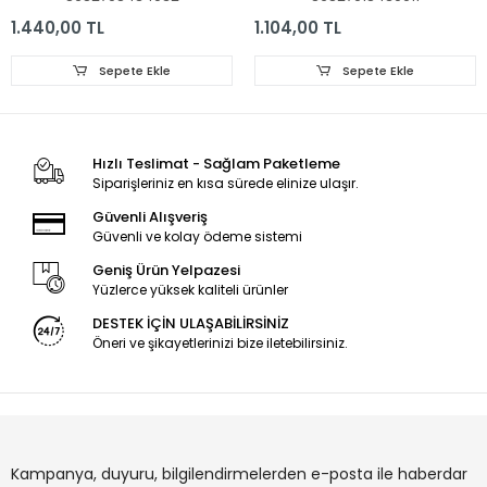
65PUS6703,
TAKIMI, ORJİNALİ
65PUS6753, LED BAR,
PHILIPS, LB43014, GJ-
1.440,00 TL
1.104,00 TL
LB65047 V1_03,
2K16-430-D512-V4
LB65047 V1_03,
Sepete Ekle
Sepete Ekle
TPT650UA-QVN06
ORJİNAL LED BAR
Hızlı Teslimat - Sağlam Paketleme
Siparişleriniz en kısa sürede elinize ulaşır.
Güvenli Alışveriş
Güvenli ve kolay ödeme sistemi
Geniş Ürün Yelpazesi
Yüzlerce yüksek kaliteli ürünler
DESTEK İÇİN ULAŞABİLİRSİNİZ
Öneri ve şikayetlerinizi bize iletebilirsiniz.
Kampanya, duyuru, bilgilendirmelerden e-posta ile haberdar