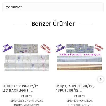
Yorumlar
Benzer Ürünler
PHLIPS 65PUS6412/12
Philips, 43PUS6501/12 ,
LED BACKLIGHT ,
43PUS6101/12 ,
65PUS6523,
43PUS6201/12,
PHILIPS
PHILIPS
65PUS6162/12,
43PUS7202,
JPN-LB65047-MUADIL
JPN-108-ORJINAL
65PUS6262,
43PUS6551, LED BAR
8682798434032
86827918430911