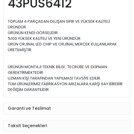
43PUS6412
TOPLAM 4 PARÇADAN OLUŞAN SIFIR VE YÜKSEK KALİTELİ
ÜRÜNDÜR.
ÜRÜNÜN KENDİ GÖRSELİDİR.
%100 YÜKSEK KALİTELİ VE YENİ ÜRÜNDÜR.
ÜRÜN ORJİNAL LED CHIP VE ORJİNAL MERCEK KULLANILARAK
ÜRETİLMİŞTİR.
ÜRÜNÜN MONTAJI TEKNİK BİLGİ , TECRÜBE VE EKİPMAN
GEREKTİRMEKTEDİR.
UZMAN KİŞİ TARAFINDAN YAPILMASI TAVSİYE EDİLİR.
TÜM ÜRÜNLERİMİZ FABRİKASYON ARIZALARA KARŞI 6AY BİREBİR
DEĞİŞİM GARANTİLİDİR.
Garanti ve Teslimat
Taksit Seçenekleri