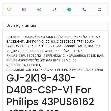
Ürün Açıklaması
Philips 43PUS6162/12, 43PUS6412/12, 43PUS6262/12 LED BAR
BACKLIGHT , LB43104 V0_02, 03, 210BZ08D0B, TPT430U3-
EQYSHM.G LED BAR PANEL LED, LBM430M0801-BW-3 , LB43104
V0_02 21BZ08D0 PHILIPS 43PUS6503/62 LED BAR,
PHILIPS 43PUS6262/12, 43PFS4132/12, 43PUS6503/62 LED BAR,
PHILIPS
43PFS4132
/12
LED BAR
LB43103 V0_02
210BZ08D0433BDH01L,
LB-PM3030-GJEU434X8AQY2-T PHILIPS
43PFS4132
/12
LED BAR
GJ-2K19-430-
D408-CSP-V1 For
Philips 43PUS6162