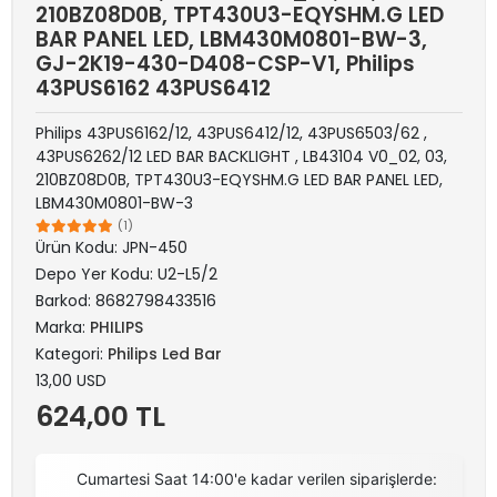
210BZ08D0B, TPT430U3-EQYSHM.G LED
BAR PANEL LED, LBM430M0801-BW-3,
GJ-2K19-430-D408-CSP-V1, Philips
43PUS6162 43PUS6412
Philips 43PUS6162/12, 43PUS6412/12, 43PUS6503/62 ,
43PUS6262/12 LED BAR BACKLIGHT , LB43104 V0_02, 03,
210BZ08D0B, TPT430U3-EQYSHM.G LED BAR PANEL LED,
LBM430M0801-BW-3
(1)
Ürün Kodu:
JPN-450
Depo Yer Kodu:
U2-L5/2
Barkod:
8682798433516
Marka:
PHILIPS
Kategori:
Philips Led Bar
13,00 USD
624,00 TL
Cumartesi Saat 14:00'e kadar verilen siparişlerde: