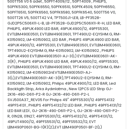
500TT56 V0 6 adet , 50PFT4009/12 , 50PT4009 , PHILIPS,
50PFK5300, 50PFK6550, 50PFK6510, 50PFK4509, 50PFH6550,
50PFT6510, 50PFK6560, 50PFK6580, 50PFK6540, 500TT56 V0,
500TT26 V5, 500TT42 V4, TPT500J1-LE8, LB-PF3528-
GJD2P5C506X11-L-B, LB-PF3528-GJD2P5C506X11-R-H, LED BAR,
PHILIPS, 49PUK4900 LED BAR, 49PUK4900/12, 49PFS5301,
EVTLBM490E0501, EVTLBM490E0601, TPT490U2-EQYSHM.G, RM-
K0150902, LM-K0150902, LED BAR , PHILIPS 49PUK4900 LED BAR,
49PUK4900/12, 49PFS5301, EVTLBM490E0501, EVTLBM490E0601,
TPT490U2-EQYSHM.G, RM-K0150902, LM-K0150902 , PHILIPS
49PUK4900 EVTLBM490E0501-AJ-3(L) EVTLBM490E0601-AK-
3(R) , PHILIPS 49PUK4900 LED BAR, 49PUK4900/12, 49PFS5301,
EVTLBM490E0501, EVTLBM490E0601, TPT490U2-EQYSHM.G, RM-
K0150902, LM-K0150902nEVTLBM490E0501-AJ-
3(L),EVTLBM490E0601-AK-3(R),TPT490U2-EQYSHM.G, RM-
K0150902, LM-K0150902, Philips 49PUK4900/12, LED BAR, Led
Backligth Strip, Arka Aydınlatma , New 12PCS LED Strip GJ-
2K16-490-D611-P2-R GJ-2K16-490-D611-P2-L
SVJ500A37_REV05 For Philips 49" 49PFS5301/12 49PFS4132
49PFS4131 , PHILIPS 49PFS4132/12 LED BAR , PHILIPS 49PFS4131/12
LED BAR LEDİ , GJ-2K16-490-D611-P2-L, GJ-2K16-490-D611-P2-
R, 01N28, 01N27, 49PFS5301/12, 49PFS4132/12, 49PFS4131/12,
49PUT4900/12, 49PFS5531/12, 49PFS5532/12, EVT
LBM490P0601-BG-1(R)(2),EVT LBM490P0501-BF-2(L)