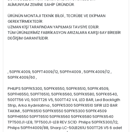
ALİMUNYUM ZEMİNE SAHİP ÜRÜNDÜR.
ÜRÜNÜN MONTAJI TEKNİK BİLGİ , TECRÜBE VE EKİPMAN
GEREKTİRMEKTEDİR.
UZMAN KİŞİ TARAFINDAN YAPILMASI TAVSİYE EDİLİR.
TÜM ÜRÜNLERİMİZ FABRİKASYON ARIZALARA KARŞI 6AY BİREBİR
DEĞİŞİM GARANTİLİDİR.
, 50PFK4009, 50PFT4009/12, 50PFH4009 , 50PFK4009/12 ,
50PFK4009/60 ,
PHILIPS 50PFK5300, 50PFK6550, 50PFK6510, 50PFK4509,
50PFH6550, 50PFT6510, 50PFK6560, 50PFK6580, 50PFK6540,
500TT56 V0, 500TT26 V5, 500TT42 V4, LED BAR, Led Backligth
Strip, Arka Aydınlatma , 50PFK5300 50PFK6510 SIFIR LED BAR
TAKIMI , 50PFK6510 50PFK6550 50PFK5300 50PFK4509
50PFH6550 50PFT6510 50PFK6560 50PFK6580 50PFK6540
TPT500J1-LE8, TPT500J1-LE8 REV.SC1D Philips 50PFK5300/12,
Philips 50PFH4009/88, Sharp LC-50LB261U 500TT26 V5 6 adet