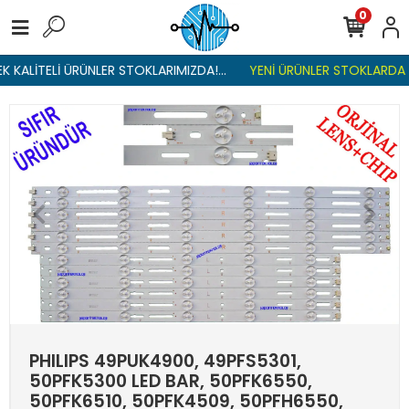
0
KALİTELİ ÜRÜNLER STOKLARIMIZDA!...
YENİ ÜRÜNLER STOKLARDA , L
PHILIPS 49PUK4900, 49PFS5301,
50PFK5300 LED BAR, 50PFK6550,
50PFK6510, 50PFK4509, 50PFH6550,