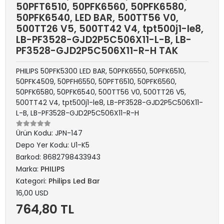
50PFT6510, 50PFK6560, 50PFK6580,
50PFK6540, LED BAR, 500TT56 V0,
500TT26 V5, 500TT42 V4, tpt500j1-le8,
LB-PF3528-GJD2P5C506X11-L-B, LB-
PF3528-GJD2P5C506X11-R-H TAK
PHILIPS 50PFK5300 LED BAR, 50PFK6550, 50PFK6510,
50PFK4509, 50PFH6550, 50PFT6510, 50PFK6560,
50PFK6580, 50PFK6540, 500TT56 V0, 500TT26 V5,
500TT42 V4, tpt500j1-le8, LB-PF3528-GJD2P5C506X11-
L-B, LB-PF3528-GJD2P5C506X11-R-H
Ürün Kodu:
JPN-147
Depo Yer Kodu:
U1-K5
Barkod:
8682798433943
Marka:
PHILIPS
Kategori:
Philips Led Bar
16,00 USD
764,80 TL