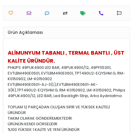
Ürün Açıklaması
ALİMUNYUM TABANLI , TERMAL BANTLI , ÜST
KALİTE ÜRÜNDÜR.
PHILIPS 49PUK4900 LED BAR, 49PUK4900/12, 49PFS5301,
EVTLBM490E0501, EVTLBM490E0601, TPT490U2-EQYSHM.G, RM-
K0150902, LM-K0150902
EVTLBM490E0501-AJ-3(L),EVTLBM490E0601-AK-
3(R),TPT490U2-EQYSHM.G, RM-K0150902, LM-K0150902, Philips
49PUK4900/12, LED BAR, Led Backligth Strip, Arka Aydınlatma
TOPLAM 12 PARÇADAN OLUŞAN SIFIR VE YÜKSEK KALİTELİ
ÜRÜNDÜR.
TAKIM OLARAK GÖNDERİLMEKTEDİR.
ÜRÜNÜN KENDİ GÖRSELİDİR.
%100 YÜKSEK 1.KALİTE VE YENİ ÜRÜNDÜR.