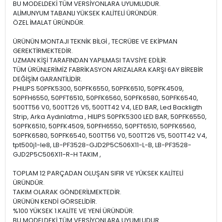
BU MODELDEKİ TÜM VERSİYONLARA UYUMLUDUR.
ALİMUNYUM TABANLI YÜKSEK KALİTELİ ÜRÜNDÜR.
ÖZEL İMALAT ÜRÜNDÜR.
ÜRÜNÜN MONTAJI TEKNİK BİLGİ , TECRÜBE VE EKİPMAN
GEREKTİRMEKTEDİR.
UZMAN KİŞİ TARAFINDAN YAPILMASI TAVSİYE EDİLİR.
TÜM ÜRÜNLERİMİZ FABRİKASYON ARIZALARA KARŞI 6AY BİREBİR
DEĞİŞİM GARANTİLİDİR.
PHILIPS 50PFK5300, 50PFK6550, 50PFK6510, 50PFK4509,
50PFH6550, 50PFT6510, 50PFK6560, 50PFK6580, 50PFK6540,
500TT56 V0, 500TT26 V5, 500TT42 V4, LED BAR, Led Backligth
Strip, Arka Aydınlatma , HILIPS 50PFK5300 LED BAR, 50PFK6550,
50PFK6510, 50PFK4509, 50PFH6550, 50PFT6510, 50PFK6560,
50PFK6580, 50PFK6540, 500TT56 V0, 500TT26 V5, 500TT42 V4,
tpt500j1-le8, LB-PF3528-GJD2P5C506X11-L-B, LB-PF3528-
GJD2P5C506X11-R-H TAKIM ,
TOPLAM 12 PARÇADAN OLUŞAN SIFIR VE YÜKSEK KALİTELİ
ÜRÜNDÜR.
TAKIM OLARAK GÖNDERİLMEKTEDİR.
ÜRÜNÜN KENDİ GÖRSELİDİR.
%100 YÜKSEK 1.KALİTE VE YENİ ÜRÜNDÜR.
BU MODELDEKİ TÜM VERSİYONLARA UYUMLUDUR.