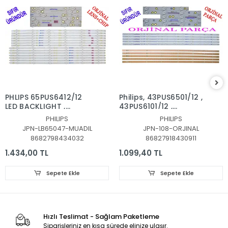
PHLIPS 65PUS6412/12
Philips, 43PUS6501/12 ,
LED BACKLIGHT ,
43PUS6101/12 ,
65PUS6523,
43PUS6201/12,
PHILIPS
PHILIPS
65PUS6162/12,
43PUS7202,
JPN-LB65047-MUADIL
JPN-108-ORJINAL
65PUS6262,
43PUS6551, LED BAR
8682798434032
86827918430911
65PUS6703,
TAKIMI, ORJİNALİ
65PUS6753, LED BAR,
PHILIPS, LB43014, GJ-
1.434,00 TL
1.099,40 TL
LB65047 V1_03,
2K16-430-D512-V4
LB65047 V1_03,
Sepete Ekle
Sepete Ekle
TPT650UA-QVN06
ORJİNAL LED BAR
Hızlı Teslimat - Sağlam Paketleme
Siparişleriniz en kısa sürede elinize ulaşır.