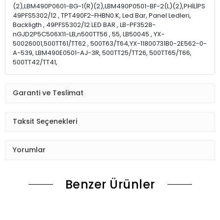
(2),LBM490P0601-BG-1(R)(2),LBM490P0501-BF-2(L)(2),PHİLİPS
49PFS5302/12 , TPT490F2-FHBN0.K, Led Bar, Panel Ledleri,
Backligth , 49PFS5302/12 LED BAR , LB-PF3528-
nGJD2P5C506X11-LB,n500TT56 , 55, LB50045 , YX-
50026001,500TT61/TT62 , 500T63/T64,YX-11800731B0-2E562-0-
A-539, LBM490E0501-AJ-3R, 500TT25/TT26, 500TT65/T66,
500TT42/TT41,
Garanti ve Teslimat
Taksit Seçenekleri
Yorumlar
Benzer Ürünler